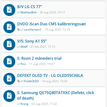
B/V LG CS 77”
af
MathiasBirk
- 30 aug 2025, 10:12
DVDO iScan Duo CMS kalibreringssæt
af
LarsHansen1
- 19 aug 2025, 12:19
V/S: Sony A1 55”
af
Wolff
- 21 feb 2021, 17:15
S: Roon 2 måneders trial
af
Pico
- 11 aug 2025, 19:47
DEFEKT OLED TV - LG OLED55CX6LA
af
FredeOLED
- 10 aug 2025, 13:29
S: Samsung QE75Q80TATXXC (Defekt, click
of death)
af
Krang
- 02 aug 2025, 11:32