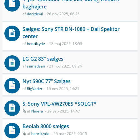
baghøjere
af
darkdevil
- 26 nov 2025, 08:26
Sælges: Sony STR DN-1080 + Dali Spektor
center
af
henrik.yde
- 18 maj 2025, 18:53
LG G2 83" sælges
af
samadsen
- 21 nov 2025, 09:24
Nyt S90C 77” Sælges
af
RigVader
- 16 nov 2025, 14:21
S: Sony VPL-VW270ES *SOLGT*
af
Naiera
- 29 sep 2025, 14:47
Beolab 8000 sælges
af
henrik.yde
- 26 mar 2025, 00:15