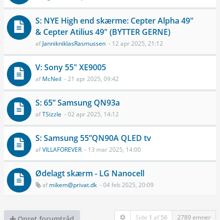
S: NYE High end skærme: Cepter Alpha 49"
& Cepter Atilius 49" (BYTTER GERNE)
af
JannikniklasRasmussen
- 12 apr 2025, 21:12
V: Sony 55" XE9005
af
McNeil
- 21 apr 2025, 09:42
S: 65” Samsung QN93a
af
TSizzle
- 02 apr 2025, 14:12
S: Samsung 55”QN90A QLED tv
af
VILLAFOREVER
- 13 mar 2025, 14:00
Ødelagt skærm - LG Nanocell
af
mikem@privat.dk
- 04 feb 2025, 20:09
Side
1
af
56
2789 emner
Opret forumtråd