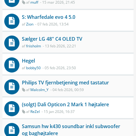
af
muff
- 15 mar 2026, 21:45
S: Wharfedale evo 4 5.0
af
Zion
- 07 feb 2026, 13:54
Sælger LG 48" C4 OLED TV
af
friisholm
- 13 feb 2026, 22:21
Hegel
af
bobby50
- 05 feb 2026, 23:50
Philips TV fjernbetjening med tastatur
af
Malcolm_Y
- 04 feb 2026, 00:59
(solgt) Dali Opticon 2 Mark 1 højtalere
af
ReZel
- 15 jan 2026, 16:37
Samsun hw k430 soundbar inkl subwoofer
og baghøjtalere