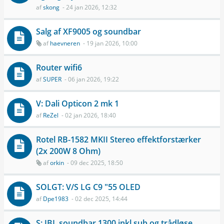
af
skong
- 24 jan 2026, 12:32
Salg af XF9005 og soundbar
af
haevneren
- 19 jan 2026, 10:00
Router wifi6
af
SUPER
- 06 jan 2026, 19:22
V: Dali Opticon 2 mk 1
af
ReZel
- 02 jan 2026, 18:40
Rotel RB-1582 MKII Stereo effektforstærker
(2x 200W 8 Ohm)
af
orkin
- 09 dec 2025, 18:50
SOLGT: V/S LG C9 "55 OLED
af
Dpe1983
- 02 dec 2025, 14:44
S: JBL soundbar 1300 inkl sub og trådløse