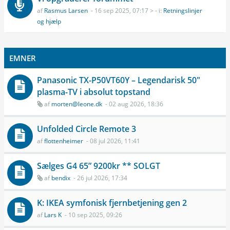
af
Rasmus Larsen
- 16 sep 2025, 07:17 > - i:
Retningslinjer
og hjælp
EMNER
Panasonic TX-P50VT60Y – Legendarisk 50"
plasma-TV i absolut topstand
af
morten@leone.dk
- 02 aug 2026, 18:36
Unfolded Circle Remote 3
af
flottenheimer
- 08 jul 2026, 11:41
Sælges G4 65” 9200kr ** SOLGT
af
bendix
- 26 jul 2026, 17:34
K: IKEA symfonisk fjernbetjening gen 2
af
Lars K
- 10 sep 2025, 09:26