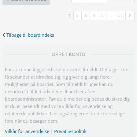
1
2
3
4
5
…
56
Tilbage til boardindeks
OPRET KONTO
For at kunne logge ind skal du være tilmeldt. Det tager kun
få sekunder at tilmelde sig, og giver dig langt flere
muligheder på boardet. Som tilmeldt bruger kan du
desuden få tildelt udvidede tilladelser af en
boardadministrator. Før du tilmelder dig bedes du sikre dig
at du er bekendt med vore vilkår for anvendelse og
relaterede politikker. Læs også reglerne for de forskellige
fora når du besøger dem.
Vilkår for anvendelse
|
Privatlivspolitik