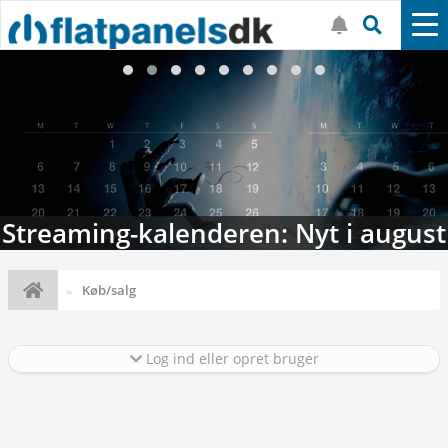
Streaming-kalenderen: Nyt i august
Køb/salg
Log ind eller opret bruger