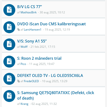
B/V LG CS 77”
af
MathiasBirk
- 30 aug 2025, 10:12
DVDO iScan Duo CMS kalibreringssæt
af
LarsHansen1
- 19 aug 2025, 12:19
V/S: Sony A1 55”
af
Wolff
- 21 feb 2021, 17:15
S: Roon 2 måneders trial
af
Pico
- 11 aug 2025, 19:47
DEFEKT OLED TV - LG OLED55CX6LA
af
FredeOLED
- 10 aug 2025, 13:29
S: Samsung QE75Q80TATXXC (Defekt, click
of death)
af
Krang
- 02 aug 2025, 11:32