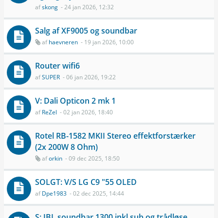
af
skong
- 24 jan 2026, 12:32
Salg af XF9005 og soundbar
af
haevneren
- 19 jan 2026, 10:00
Router wifi6
af
SUPER
- 06 jan 2026, 19:22
V: Dali Opticon 2 mk 1
af
ReZel
- 02 jan 2026, 18:40
Rotel RB-1582 MKII Stereo effektforstærker
(2x 200W 8 Ohm)
af
orkin
- 09 dec 2025, 18:50
SOLGT: V/S LG C9 "55 OLED
af
Dpe1983
- 02 dec 2025, 14:44
S: JBL soundbar 1300 inkl sub og trådløse