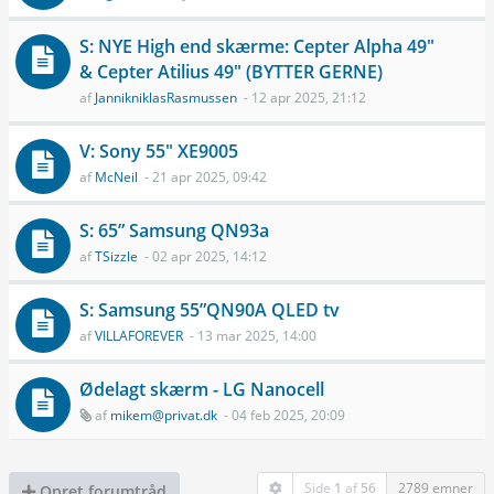
S: NYE High end skærme: Cepter Alpha 49"
& Cepter Atilius 49" (BYTTER GERNE)
af
JannikniklasRasmussen
- 12 apr 2025, 21:12
V: Sony 55" XE9005
af
McNeil
- 21 apr 2025, 09:42
S: 65” Samsung QN93a
af
TSizzle
- 02 apr 2025, 14:12
S: Samsung 55”QN90A QLED tv
af
VILLAFOREVER
- 13 mar 2025, 14:00
Ødelagt skærm - LG Nanocell
af
mikem@privat.dk
- 04 feb 2025, 20:09
Side
1
af
56
2789 emner
Opret forumtråd