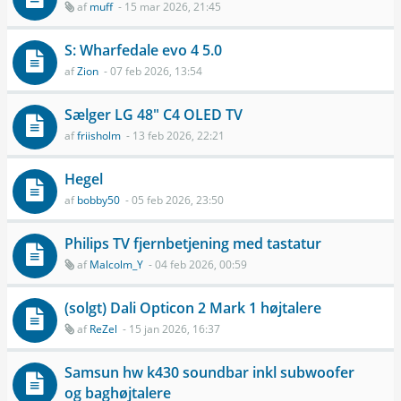
af
muff
- 15 mar 2026, 21:45
S: Wharfedale evo 4 5.0
af
Zion
- 07 feb 2026, 13:54
Sælger LG 48" C4 OLED TV
af
friisholm
- 13 feb 2026, 22:21
Hegel
af
bobby50
- 05 feb 2026, 23:50
Philips TV fjernbetjening med tastatur
af
Malcolm_Y
- 04 feb 2026, 00:59
(solgt) Dali Opticon 2 Mark 1 højtalere
af
ReZel
- 15 jan 2026, 16:37
Samsun hw k430 soundbar inkl subwoofer
og baghøjtalere