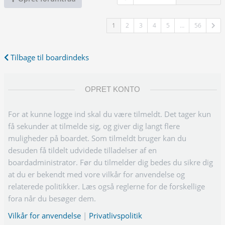
1
2
3
4
5
…
56
Tilbage til boardindeks
OPRET KONTO
For at kunne logge ind skal du være tilmeldt. Det tager kun
få sekunder at tilmelde sig, og giver dig langt flere
muligheder på boardet. Som tilmeldt bruger kan du
desuden få tildelt udvidede tilladelser af en
boardadministrator. Før du tilmelder dig bedes du sikre dig
at du er bekendt med vore vilkår for anvendelse og
relaterede politikker. Læs også reglerne for de forskellige
fora når du besøger dem.
Vilkår for anvendelse
|
Privatlivspolitik