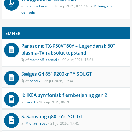
af
Rasmus Larsen
- 16 sep 2025, 07:17 > - i:
Retningslinjer
og hjælp
EMNER
Panasonic TX-P50VT60Y – Legendarisk 50"
plasma-TV i absolut topstand
af
morten@leone.dk
- 02 aug 2026, 18:36
Sælges G4 65” 9200kr ** SOLGT
af
bendix
- 26 jul 2026, 17:34
K: IKEA symfonisk fjernbetjening gen 2
af
Lars K
- 10 sep 2025, 09:26
S: Samsung q80t 65" SOLGT
af
MichaelFrost
- 21 jul 2026, 17:45