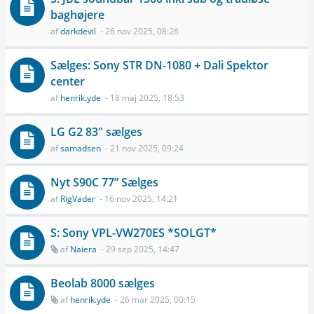
baghøjere
af
darkdevil
- 26 nov 2025, 08:26
Sælges: Sony STR DN-1080 + Dali Spektor
center
af
henrik.yde
- 18 maj 2025, 18:53
LG G2 83" sælges
af
samadsen
- 21 nov 2025, 09:24
Nyt S90C 77” Sælges
af
RigVader
- 16 nov 2025, 14:21
S: Sony VPL-VW270ES *SOLGT*
af
Naiera
- 29 sep 2025, 14:47
Beolab 8000 sælges
af
henrik.yde
- 26 mar 2025, 00:15