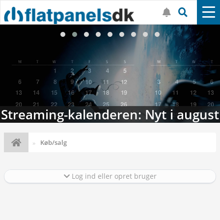
Streaming-kalenderen: Nyt i august
Køb/salg
Log ind eller opret bruger