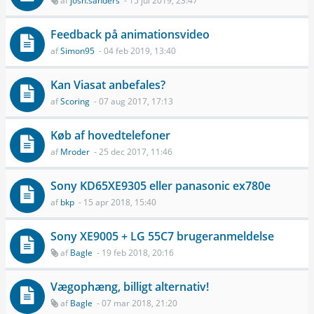
af
josh.sanders
- 15 jul 2019, 23:47
Feedback på animationsvideo
af
Simon95
- 04 feb 2019, 13:40
Kan Viasat anbefales?
af
Scoring
- 07 aug 2017, 17:13
Køb af hovedtelefoner
af
Mroder
- 25 dec 2017, 11:46
Sony KD65XE9305 eller panasonic ex780e
af
bkp
- 15 apr 2018, 15:40
Sony XE9005 + LG 55C7 brugeranmeldelse
af
Bagle
- 19 feb 2018, 20:16
Vægophæng, billigt alternativ!
af
Bagle
- 07 mar 2018, 21:20