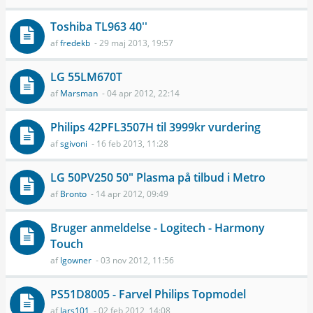
Toshiba TL963 40''
af
fredekb
- 29 maj 2013, 19:57
LG 55LM670T
af
Marsman
- 04 apr 2012, 22:14
Philips 42PFL3507H til 3999kr vurdering
af
sgivoni
- 16 feb 2013, 11:28
LG 50PV250 50" Plasma på tilbud i Metro
af
Bronto
- 14 apr 2012, 09:49
Bruger anmeldelse - Logitech - Harmony
Touch
af
lgowner
- 03 nov 2012, 11:56
PS51D8005 - Farvel Philips Topmodel
af
lars101
- 02 feb 2012, 14:08