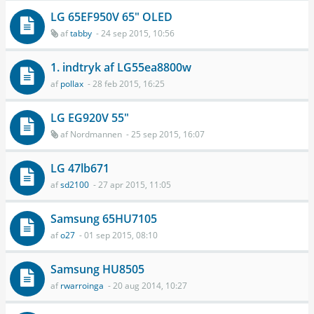
LG 65EF950V 65" OLED
af
tabby
- 24 sep 2015, 10:56
1. indtryk af LG55ea8800w
af
pollax
- 28 feb 2015, 16:25
LG EG920V 55"
af
Nordmannen
- 25 sep 2015, 16:07
LG 47lb671
af
sd2100
- 27 apr 2015, 11:05
Samsung 65HU7105
af
o27
- 01 sep 2015, 08:10
Samsung HU8505
af
rwarroinga
- 20 aug 2014, 10:27