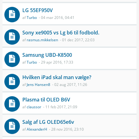
LG 55EF950V
af
Turbo
- 04 mar 2016, 04:41
Sony xe9005 vs Lg b6 til fodbold.
af
rasmus.mikkelsen
- 01 dec 2017, 22:03
Samsung UBD-K8500
af
Turbo
- 29 apr 2016, 17:33
Hvilken iPad skal man vælge?
af
Jens Hansen8
- 02 aug 2017, 11:26
Plasma til OLED B6V
af
claussor
- 11 feb 2017, 21:09
Salg af LG OLED65e6v
af
AlexanderH
- 28 nov 2016, 23:10