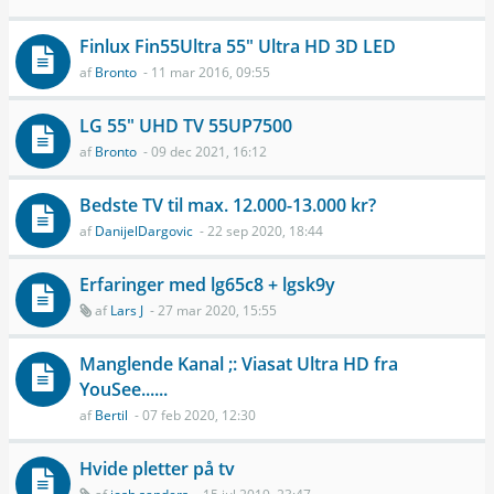
Finlux Fin55Ultra 55" Ultra HD 3D LED
af
Bronto
- 11 mar 2016, 09:55
LG 55" UHD TV 55UP7500
af
Bronto
- 09 dec 2021, 16:12
Bedste TV til max. 12.000-13.000 kr?
af
DanijelDargovic
- 22 sep 2020, 18:44
Erfaringer med lg65c8 + lgsk9y
af
Lars J
- 27 mar 2020, 15:55
Manglende Kanal ;: Viasat Ultra HD fra
YouSee......
af
Bertil
- 07 feb 2020, 12:30
Hvide pletter på tv