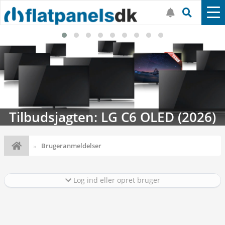
Streaming-kalenderen: Nyt i august
Brugeranmeldelser
Log ind eller opret bruger