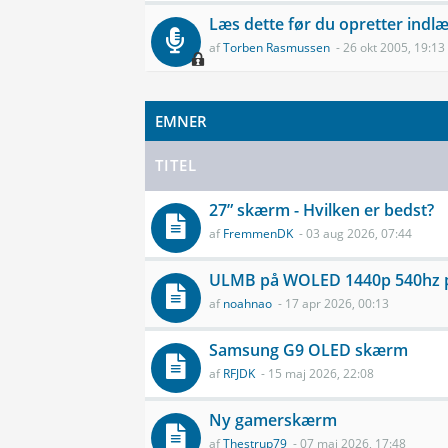
Læs dette før du opretter indl
af
Torben Rasmussen
- 26 okt 2005, 19:13
EMNER
TITEL
27” skærm - Hvilken er bedst?
af
FremmenDK
- 03 aug 2026, 07:44
ULMB på WOLED 1440p 540hz p
af
noahnao
- 17 apr 2026, 00:13
Samsung G9 OLED skærm
af
RFJDK
- 15 maj 2026, 22:08
Ny gamerskærm
af
Thestrup79
- 07 maj 2026, 17:48