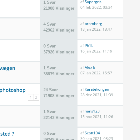
af
Supergris
1 Svar
04 feb 2022, 03:34
21908 Visninger
af
bromberg
4 Svar
18 jan 2022, 18:47
42962 Visninger
af
Ph1L
0 Svar
16 jan 2022, 11:19
37926 Visninger
 vægen
af
Alex B
1 Svar
07 jan 2022, 15:57
38839 Visninger
i photoshop
af
Karatekongen
24 Svar
28 dec 2021, 11:39
71908 Visninger
1
2
af
hans123
1 Svar
15 nov 2021, 11:26
22143 Visninger
sted ?
af
Scott104
0 Svar
30 sep 2021, 08:23
39249 Visninger