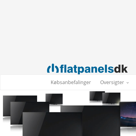
Købsanbefalinger
Oversigter