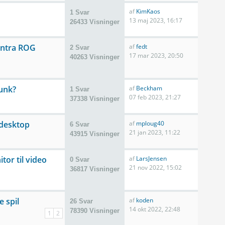
af
KimKaos
1 Svar
13 maj 2023, 16:17
26433 Visninger
ntra ROG
af
fedt
2 Svar
17 mar 2023, 20:50
40263 Visninger
unk?
af
Beckham
1 Svar
07 feb 2023, 21:27
37338 Visninger
 desktop
af
mploug40
6 Svar
21 jan 2023, 11:22
43915 Visninger
tor til video
af
LarsJensen
0 Svar
21 nov 2022, 15:02
36817 Visninger
e spil
af
koden
26 Svar
14 okt 2022, 22:48
78390 Visninger
1
2