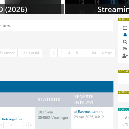
 i august
TV-da
MENU
itors
69 emner
Side
1
af
64
1
2
3
4
5
…
64
Næste
SOCIAL
ANNO
SENESTE
STATISTIK
INDLÆG
POPUL
af
Rasmus Larsen
101 Svar
29 apr 2026, 04:12
›
A
384962 Visninger
i:
Retningslinjer
›
T
1
…
4
5
6
7
8