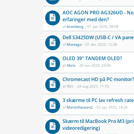
AOC AGON PRO AG326UD - No
erfaringer med den?
af
bromberg
- 01 apr 2026, 08:08
Dell S3425DW (USB-C / VA pane
af
Montago
- 01 dec 2025, 12:38
OLED 39" TANDEM OLED?
af
Abrix
- 20 nov 2025, 23:04
Chromecast HD på PC monitor
af
RBS
- 24 aug 2025, 11:16
3 skærme til PC lav refresh rate
af
MartinHansen2
- 02 apr 2025, 18:26
Skærm til MacBook Pro M3 (pri
videoredigering)