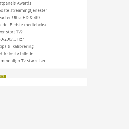
latpanels Awards
edste streamingtjenester
vad er Ultra HD & 4K?
uide: Bedste mediebokse
or stort TV?
0/200/... Hz?
tips til kalibrering
t forkerte billede
ammenlign Tv-størrelser
NCE