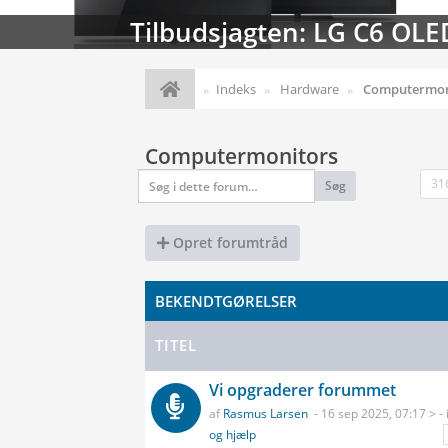
Streaming-kalenderen: Nyt
Indeks
Hardware
Computermon
Computermonitors
31
Søg
Opret forumtråd
BEKENDTGØRELSER
TITEL
Vi opgraderer forummet
af
Rasmus Larsen
- 16 sep 2025, 07:17 > - 
og hjælp