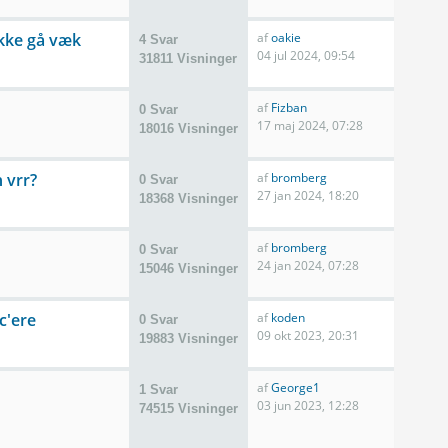
ikke gå væk
af
oakie
4 Svar
04 jul 2024, 09:54
31811 Visninger
af
Fizban
0 Svar
17 maj 2024, 07:28
18016 Visninger
 vrr?
af
bromberg
0 Svar
27 jan 2024, 18:20
18368 Visninger
af
bromberg
0 Svar
24 jan 2024, 07:28
15046 Visninger
c'ere
af
koden
0 Svar
09 okt 2023, 20:31
19883 Visninger
af
George1
1 Svar
03 jun 2023, 12:28
74515 Visninger