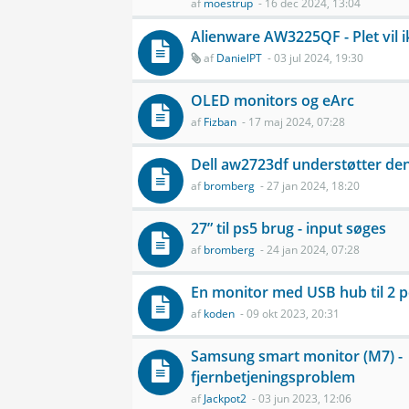
af
moestrup
- 16 dec 2024, 13:04
Alienware AW3225QF - Plet vil 
af
DanielPT
- 03 jul 2024, 19:30
OLED monitors og eArc
af
Fizban
- 17 maj 2024, 07:28
Dell aw2723df understøtter den
af
bromberg
- 27 jan 2024, 18:20
27” til ps5 brug - input søges
af
bromberg
- 24 jan 2024, 07:28
En monitor med USB hub til 2 p
af
koden
- 09 okt 2023, 20:31
Samsung smart monitor (M7) -
fjernbetjeningsproblem
af
Jackpot2
- 03 jun 2023, 12:06