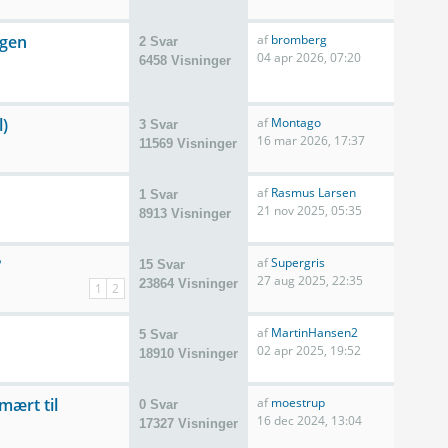
gen
af
bromberg
2 Svar
04 apr 2026, 07:20
6458 Visninger
l)
af
Montago
3 Svar
16 mar 2026, 17:37
11569 Visninger
af
Rasmus Larsen
1 Svar
21 nov 2025, 05:35
8913 Visninger
?
af
Supergris
15 Svar
27 aug 2025, 22:35
23864 Visninger
1
2
af
MartinHansen2
5 Svar
02 apr 2025, 19:52
18910 Visninger
mært til
af
moestrup
0 Svar
16 dec 2024, 13:04
17327 Visninger