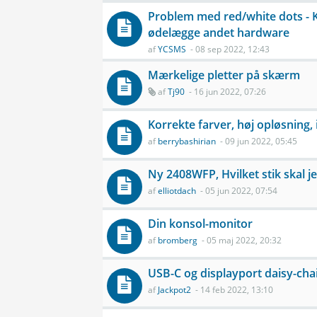
Problem med red/white dots -
ødelægge andet hardware
af
YCSMS
- 08 sep 2022, 12:43
Mærkelige pletter på skærm
af
Tj90
- 16 jun 2022, 07:26
Korrekte farver, høj opløsning,
af
berrybashirian
- 09 jun 2022, 05:45
Ny 2408WFP, Hvilket stik skal j
af
elliotdach
- 05 jun 2022, 07:54
Din konsol-monitor
af
bromberg
- 05 maj 2022, 20:32
USB-C og displayport daisy-ch
af
Jackpot2
- 14 feb 2022, 13:10