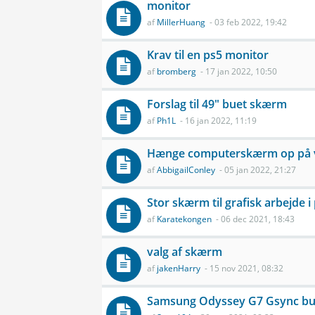
monitor
af
MillerHuang
- 03 feb 2022, 19:42
Krav til en ps5 monitor
af
bromberg
- 17 jan 2022, 10:50
Forslag til 49" buet skærm
af
Ph1L
- 16 jan 2022, 11:19
Hænge computerskærm op på
af
AbbigailConley
- 05 jan 2022, 21:27
Stor skærm til grafisk arbejde 
af
Karatekongen
- 06 dec 2021, 18:43
valg af skærm
af
jakenHarry
- 15 nov 2021, 08:32
Samsung Odyssey G7 Gsync bu