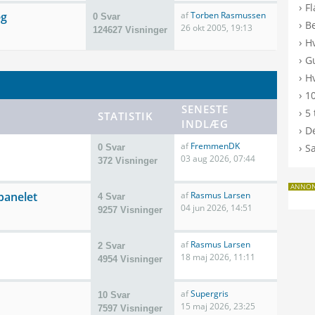
›
F
æg
af
Torben Rasmussen
0 Svar
›
B
26 okt 2005, 19:13
124627 Visninger
›
H
›
G
›
Hv
›
10
SENESTE
›
5 
STATISTIK
INDLÆG
›
De
af
FremmenDK
›
S
0 Svar
03 aug 2026, 07:44
372 Visninger
ANNO
anelet
af
Rasmus Larsen
4 Svar
04 jun 2026, 14:51
9257 Visninger
af
Rasmus Larsen
2 Svar
18 maj 2026, 11:11
4954 Visninger
af
Supergris
10 Svar
15 maj 2026, 23:25
7597 Visninger