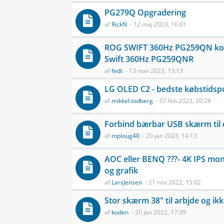
PG279Q Opgradering
af
RickN
- 12 maj 2023, 16:01
ROG SWIFT 360Hz PG259QN ko
Swift 360Hz PG259QNR
af
fedt
- 13 mar 2023, 13:13
LG OLED C2 - bedste købstidsp
af
mikkel.todberg
- 07 feb 2023, 20:28
Forbind bærbar USB skærm til
af
mploug40
- 20 jan 2023, 14:13
AOC eller BENQ ???- 4K IPS moni
og grafik
af
LarsJensen
- 21 nov 2022, 15:02
Stor skærm 38" til arbjde og ikk
af
koden
- 20 jan 2022, 17:39