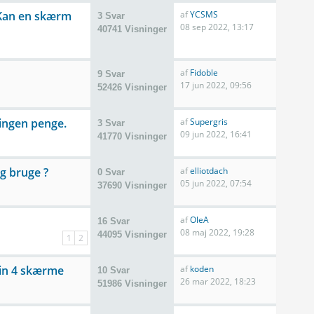
 Kan en skærm
af
YCSMS
3 Svar
08 sep 2022, 13:17
40741 Visninger
af
Fidoble
9 Svar
17 jun 2022, 09:56
52426 Visninger
 ingen penge.
af
Supergris
3 Svar
09 jun 2022, 16:41
41770 Visninger
eg bruge ?
af
elliotdach
0 Svar
05 jun 2022, 07:54
37690 Visninger
af
OleA
16 Svar
08 maj 2022, 19:28
44095 Visninger
1
2
ain 4 skærme
af
koden
10 Svar
26 mar 2022, 18:23
51986 Visninger