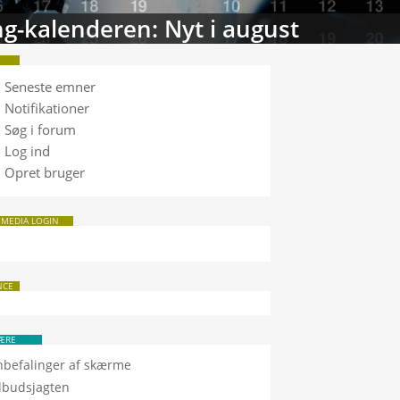
tabasen: Sammenlign TV
Seneste emner
Notifikationer
Søg i forum
Log ind
Opret bruger
 MEDIA LOGIN
NCE
ÆRE
nbefalinger af skærme
ilbudsjagten