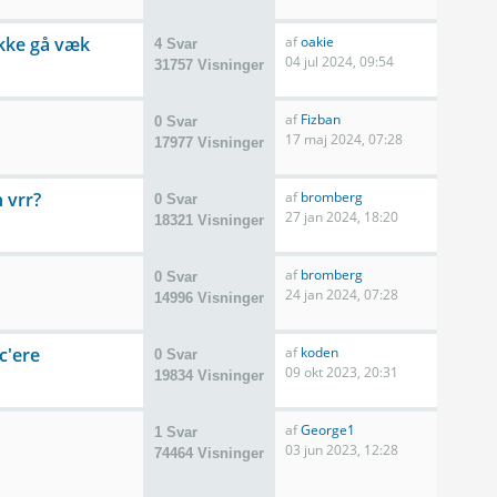
ikke gå væk
af
oakie
4 Svar
04 jul 2024, 09:54
31757 Visninger
af
Fizban
0 Svar
17 maj 2024, 07:28
17977 Visninger
 vrr?
af
bromberg
0 Svar
27 jan 2024, 18:20
18321 Visninger
af
bromberg
0 Svar
24 jan 2024, 07:28
14996 Visninger
c'ere
af
koden
0 Svar
09 okt 2023, 20:31
19834 Visninger
af
George1
1 Svar
03 jun 2023, 12:28
74464 Visninger