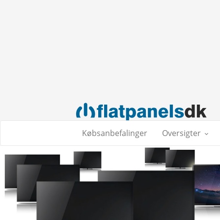
Købsanbefalinger
Oversigter