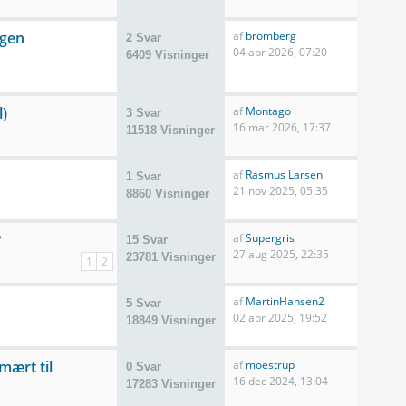
gen
af
bromberg
2 Svar
04 apr 2026, 07:20
6409 Visninger
l)
af
Montago
3 Svar
16 mar 2026, 17:37
11518 Visninger
af
Rasmus Larsen
1 Svar
21 nov 2025, 05:35
8860 Visninger
?
af
Supergris
15 Svar
27 aug 2025, 22:35
23781 Visninger
1
2
af
MartinHansen2
5 Svar
02 apr 2025, 19:52
18849 Visninger
mært til
af
moestrup
0 Svar
16 dec 2024, 13:04
17283 Visninger