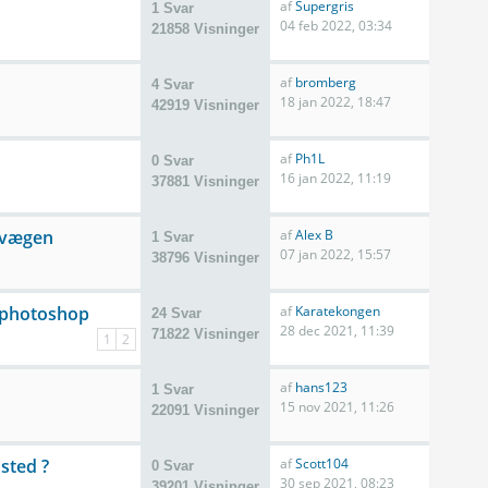
af
Supergris
1 Svar
04 feb 2022, 03:34
21858 Visninger
af
bromberg
4 Svar
18 jan 2022, 18:47
42919 Visninger
af
Ph1L
0 Svar
16 jan 2022, 11:19
37881 Visninger
 vægen
af
Alex B
1 Svar
07 jan 2022, 15:57
38796 Visninger
i photoshop
af
Karatekongen
24 Svar
28 dec 2021, 11:39
71822 Visninger
1
2
af
hans123
1 Svar
15 nov 2021, 11:26
22091 Visninger
sted ?
af
Scott104
0 Svar
30 sep 2021, 08:23
39201 Visninger