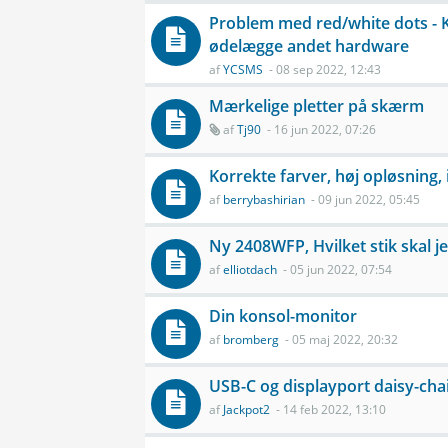
Problem med red/white dots -
ødelægge andet hardware
af
YCSMS
- 08 sep 2022, 12:43
Mærkelige pletter på skærm
af
Tj90
- 16 jun 2022, 07:26
Korrekte farver, høj opløsning,
af
berrybashirian
- 09 jun 2022, 05:45
Ny 2408WFP, Hvilket stik skal j
af
elliotdach
- 05 jun 2022, 07:54
Din konsol-monitor
af
bromberg
- 05 maj 2022, 20:32
USB-C og displayport daisy-ch
af
Jackpot2
- 14 feb 2022, 13:10