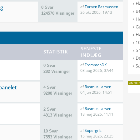
›
F
æg
af
Torben Rasmussen
0 Svar
›
B
26 okt 2005, 19:13
124570 Visninger
›
H
›
G
›
Hv
›
10
SENESTE
›
5 
STATISTIK
INDLÆG
›
De
af
FremmenDK
›
S
0 Svar
03 aug 2026, 07:44
282 Visninger
ANNO
anelet
af
Rasmus Larsen
4 Svar
04 jun 2026, 14:51
9208 Visninger
af
Rasmus Larsen
2 Svar
18 maj 2026, 11:11
4913 Visninger
af
Supergris
10 Svar
15 maj 2026, 23:25
7553 Visninger