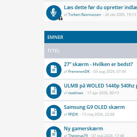
Læs dette før du opretter indl
af
Torben Rasmussen
- 26 okt 2005, 19:13
EMNER
TITEL
27” skærm - Hvilken er bedst?
af
FremmenDK
- 03 aug 2026, 07:44
ULMB på WOLED 1440p 540hz p
af
noahnao
- 17 apr 2026, 00:13
Samsung G9 OLED skærm
af
RFJDK
- 15 maj 2026, 22:08
Ny gamerskærm
af
Thestrup79
- 07 maj 2026, 17:48