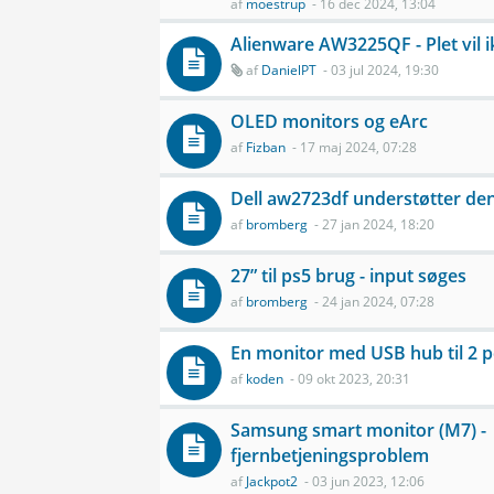
af
moestrup
- 16 dec 2024, 13:04
Alienware AW3225QF - Plet vil 
af
DanielPT
- 03 jul 2024, 19:30
OLED monitors og eArc
af
Fizban
- 17 maj 2024, 07:28
Dell aw2723df understøtter den
af
bromberg
- 27 jan 2024, 18:20
27” til ps5 brug - input søges
af
bromberg
- 24 jan 2024, 07:28
En monitor med USB hub til 2 p
af
koden
- 09 okt 2023, 20:31
Samsung smart monitor (M7) -
fjernbetjeningsproblem
af
Jackpot2
- 03 jun 2023, 12:06