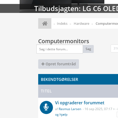
Streaming-kalenderen: Nyt
Indeks
Hardware
Computermon
Computermonitors
31
Søg
Opret forumtråd
BEKENDTGØRELSER
TITEL
Vi opgraderer forummet
af
Rasmus Larsen
- 16 sep 2025, 07:17 > - 
og hjælp