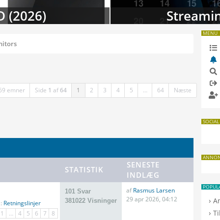
 i august
TV-da
MENU
itors
69 emner
Side
1
af
64
1
2
3
4
5
…
64
Næste
SOCIAL
ANNO
SENESTE
STATISTIK
INDLÆG
POPUL
af
Rasmus Larsen
101 Svar
29 apr 2026, 04:12
›
A
381022 Visninger
i:
Retningslinjer
›
T
1
…
4
5
6
7
8