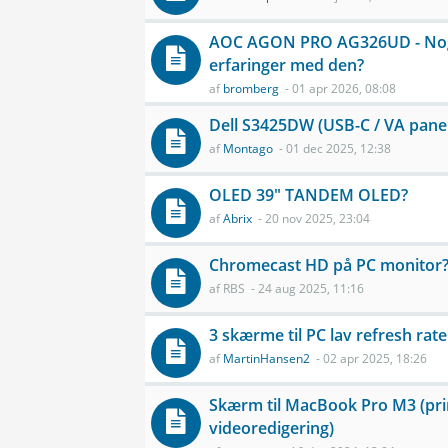
AOC AGON PRO AG326UD - No
erfaringer med den?
af
bromberg
- 01 apr 2026, 08:08
Dell S3425DW (USB-C / VA pane
af
Montago
- 01 dec 2025, 12:38
OLED 39" TANDEM OLED?
af
Abrix
- 20 nov 2025, 23:04
Chromecast HD på PC monitor
af
RBS
- 24 aug 2025, 11:16
3 skærme til PC lav refresh rate
af
MartinHansen2
- 02 apr 2025, 18:26
Skærm til MacBook Pro M3 (pri
videoredigering)