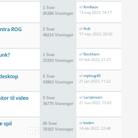
af
KimKaos
1 Svar
13 maj 2023, 16:17
26386 Visninger
ntra ROG
af
fedt
2 Svar
17 mar 2023, 20:50
40214 Visninger
unk?
af
Beckham
1 Svar
07 feb 2023, 21:27
37293 Visninger
 desktop
af
mploug40
6 Svar
21 jan 2023, 11:22
43863 Visninger
tor til video
af
LarsJensen
0 Svar
21 nov 2022, 15:02
36775 Visninger
e spil
af
koden
26 Svar
14 okt 2022, 22:48
78322 Visninger
1
2