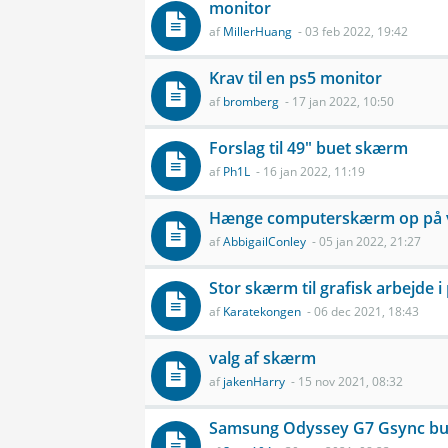
monitor
af
MillerHuang
- 03 feb 2022, 19:42
Krav til en ps5 monitor
af
bromberg
- 17 jan 2022, 10:50
Forslag til 49" buet skærm
af
Ph1L
- 16 jan 2022, 11:19
Hænge computerskærm op på
af
AbbigailConley
- 05 jan 2022, 21:27
Stor skærm til grafisk arbejde 
af
Karatekongen
- 06 dec 2021, 18:43
valg af skærm
af
jakenHarry
- 15 nov 2021, 08:32
Samsung Odyssey G7 Gsync bu