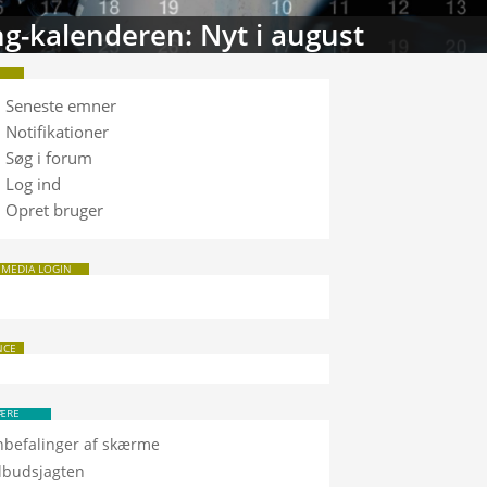
tabasen: Sammenlign TV
Seneste emner
Notifikationer
Søg i forum
Log ind
Opret bruger
 MEDIA LOGIN
NCE
ÆRE
nbefalinger af skærme
ilbudsjagten