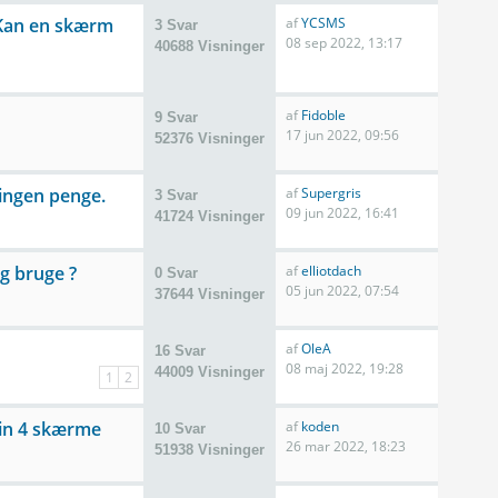
 Kan en skærm
af
YCSMS
3 Svar
08 sep 2022, 13:17
40688 Visninger
af
Fidoble
9 Svar
17 jun 2022, 09:56
52376 Visninger
 ingen penge.
af
Supergris
3 Svar
09 jun 2022, 16:41
41724 Visninger
eg bruge ?
af
elliotdach
0 Svar
05 jun 2022, 07:54
37644 Visninger
af
OleA
16 Svar
08 maj 2022, 19:28
44009 Visninger
1
2
ain 4 skærme
af
koden
10 Svar
26 mar 2022, 18:23
51938 Visninger