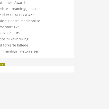
latpanels Awards
edste streamingtjenester
vad er Ultra HD & 4K?
uide: Bedste mediebokse
or stort TV?
0/200/... Hz?
tips til kalibrering
t forkerte billede
ammenlign Tv-størrelser
NCE