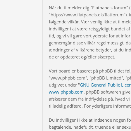
Når du tilmelder dig "Flatpanels forum" (i
"https://www.flatpanels.dk/flatforum"), in
følgende vilkår. Vær venlig ikke at tilmel
indvilliger i at være retsgyldigt bundet af
tid, og vi vil gøre vort yderste for at info
gennemgår disse vilkår regelmæssigt, da 
ændringer af vilkårene betyder, at du indv
de er opdateret og/eller skærpet.
Vort board er baseret på phpBB (i det fø
"www.phpbb.com", "phpBB Limited", "php
udgivet under "
GNU General Public Lice
www.phpbb.com
. phpBB softwaren give
afskærer dem fra indflydelse på, hvad vi t
tilladelig adfærd. For yderligere inform
Du indvilliger i ikke at indsende nogen
bagtalende, hadefuldt, truende eller sexu