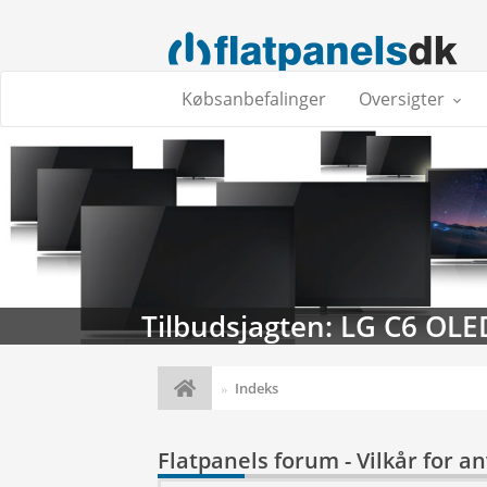
Købsanbefalinger
Oversigter
Tilbudsjagten: LG C6 OLE
Indeks
Flatpanels forum - Vilkår for a