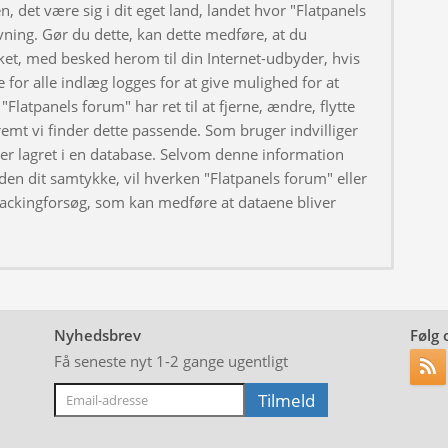
, det være sig i dit eget land, landet hvor "Flatpanels
ivning. Gør du dette, kan dette medføre, at du
ket, med besked herom til din Internet-udbyder, hvis
 for alle indlæg logges for at give mulighed for at
"Flatpanels forum" har ret til at fjerne, ændre, flytte
fremt vi finder dette passende. Som bruger indvilliger
iver lagret i en database. Selvom denne information
uden dit samtykke, vil hverken "Flatpanels forum" eller
hackingforsøg, som kan medføre at dataene bliver
Nyhedsbrev
Følg 
Få seneste nyt 1-2 gange ugentligt