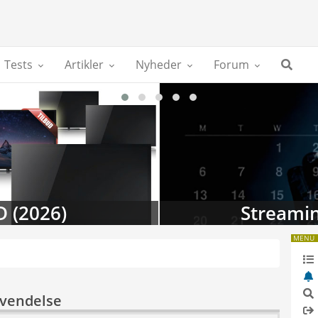
Tests
Artikler
Nyheder
Forum
D (2026)
Streamin
MENU
nvendelse