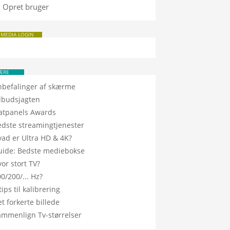
Opret bruger
 MEDIA LOGIN
ÆRE
nbefalinger af skærme
ilbudsjagten
latpanels Awards
edste streamingtjenester
vad er Ultra HD & 4K?
uide: Bedste mediebokse
or stort TV?
0/200/... Hz?
tips til kalibrering
t forkerte billede
ammenlign Tv-størrelser