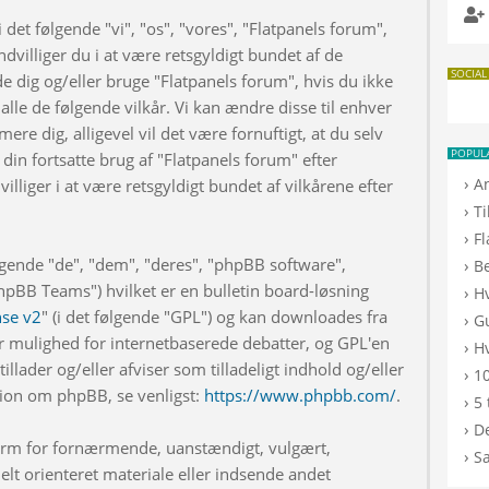
 det følgende "vi", "os", "vores", "Flatpanels forum",
dvilliger du i at være retsgyldigt bundet af de
SOCIAL
de dig og/eller bruge "Flatpanels forum", hvis du ikke
 alle de følgende vilkår. Vi kan ændre disse til enhver
rmere dig, alligevel vil det være fornuftigt, at du selv
POPUL
din fortsatte brug af "Flatpanels forum" efter
›
A
illiger i at være retsgyldigt bundet af vilkårene efter
›
T
›
F
lgende "de", "dem", "deres", "phpBB software",
›
B
BB Teams") hvilket er en bulletin board-løsning
›
H
nse v2
" (i det følgende "GPL") og kan downloades fra
›
G
r mulighed for internetbaserede debatter, og GPL'en
›
Hv
illader og/eller afviser som tilladeligt indhold og/eller
›
10
ation om phpBB, se venligst:
https://www.phpbb.com/
.
›
5 
›
De
 form for fornærmende, uanstændigt, vulgært,
›
S
elt orienteret materiale eller indsende andet