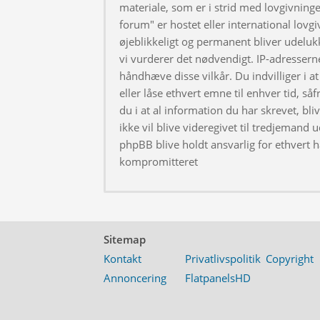
materiale, som er i strid med lovgivningen
forum" er hostet eller international lovg
øjeblikkeligt og permanent bliver udeluk
vi vurderer det nødvendigt. IP-adresserne
håndhæve disse vilkår. Du indvilliger i at 
eller låse ethvert emne til enhver tid, så
du i at al information du har skrevet, bl
ikke vil blive videregivet til tredjemand 
phpBB blive holdt ansvarlig for ethvert 
kompromitteret
Sitemap
Kontakt
Privatlivspolitik
Copyright
Annoncering
FlatpanelsHD