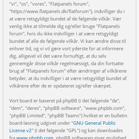
"vi", "os", "vores", "Flatpanels forum",
"https://www.flatpanels.dk/flatforum"), indvilliger du i
at være retsgyldigt bundet af de følgende vilkår. Vær
venlig ikke at tilmelde dig og/eller bruge "Flatpanels
forum", hvis du ikke indvilliger i at være retsgyldigt
bundet af alle de følgende vilkår. Vi kan ændre disse til
enhver tid, og vi vil gøre vort yderste for at informere
dig, alligevel vil det være fornuftigt, at du selv
gennemgår disse vilkår regelmæssigt, da din fortsatte
brug af "Flatpanels forum" efter ændringer af vilkårene
betyder, at du indvilliger i at være retsgyldigt bundet af
vilkårene efter de er opdateret og/eller skærpet.
Vort board er baseret på phpBB (i det følgende "de",
"dem", "deres", "phpBB software", "www.phpbb.com",
"phpBB Limited", "phpBB Teams") hvilket er en bulletin
board-løsning udgivet under "
GNU General Public
License v2
" (i det følgende "GPL") og kan downloades
fra
www.phpbb.com
. phpBB softwaren giver mulighed