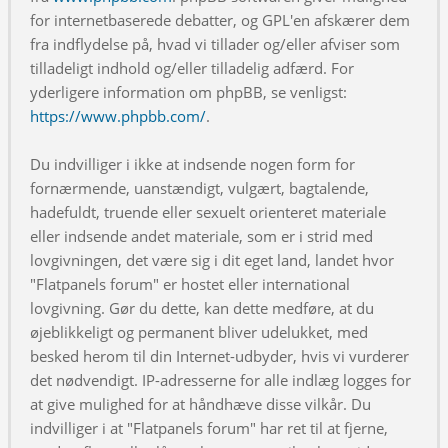
for internetbaserede debatter, og GPL'en afskærer dem
fra indflydelse på, hvad vi tillader og/eller afviser som
tilladeligt indhold og/eller tilladelig adfærd. For
yderligere information om phpBB, se venligst:
https://www.phpbb.com/
.
Du indvilliger i ikke at indsende nogen form for
fornærmende, uanstændigt, vulgært, bagtalende,
hadefuldt, truende eller sexuelt orienteret materiale
eller indsende andet materiale, som er i strid med
lovgivningen, det være sig i dit eget land, landet hvor
"Flatpanels forum" er hostet eller international
lovgivning. Gør du dette, kan dette medføre, at du
øjeblikkeligt og permanent bliver udelukket, med
besked herom til din Internet-udbyder, hvis vi vurderer
det nødvendigt. IP-adresserne for alle indlæg logges for
at give mulighed for at håndhæve disse vilkår. Du
indvilliger i at "Flatpanels forum" har ret til at fjerne,