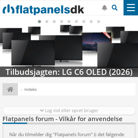
Tilbudsjagten: LG C6 OLED (2026)
Indeks
Log ind eller opret bruger
Flatpanels forum - Vilkår for anvendelse
Når du tilmelder dig "Flatpanels forum" (i det følgende