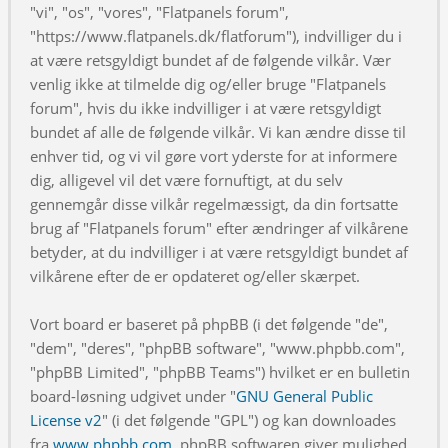
"vi", "os", "vores", "Flatpanels forum",
"https://www.flatpanels.dk/flatforum"), indvilliger du i
at være retsgyldigt bundet af de følgende vilkår. Vær
venlig ikke at tilmelde dig og/eller bruge "Flatpanels
forum", hvis du ikke indvilliger i at være retsgyldigt
bundet af alle de følgende vilkår. Vi kan ændre disse til
enhver tid, og vi vil gøre vort yderste for at informere
dig, alligevel vil det være fornuftigt, at du selv
gennemgår disse vilkår regelmæssigt, da din fortsatte
brug af "Flatpanels forum" efter ændringer af vilkårene
betyder, at du indvilliger i at være retsgyldigt bundet af
vilkårene efter de er opdateret og/eller skærpet.
Vort board er baseret på phpBB (i det følgende "de",
"dem", "deres", "phpBB software", "www.phpbb.com",
"phpBB Limited", "phpBB Teams") hvilket er en bulletin
board-løsning udgivet under "
GNU General Public
License v2
" (i det følgende "GPL") og kan downloades
fra
www.phpbb.com
. phpBB softwaren giver mulighed