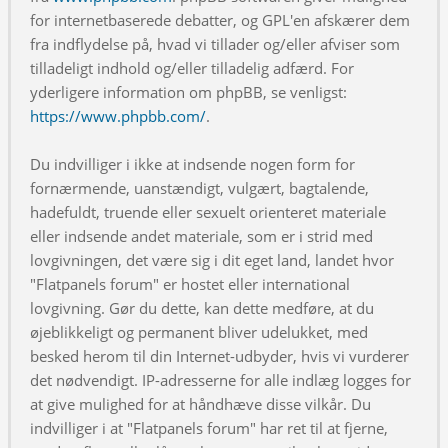
for internetbaserede debatter, og GPL'en afskærer dem
fra indflydelse på, hvad vi tillader og/eller afviser som
tilladeligt indhold og/eller tilladelig adfærd. For
yderligere information om phpBB, se venligst:
https://www.phpbb.com/
.
Du indvilliger i ikke at indsende nogen form for
fornærmende, uanstændigt, vulgært, bagtalende,
hadefuldt, truende eller sexuelt orienteret materiale
eller indsende andet materiale, som er i strid med
lovgivningen, det være sig i dit eget land, landet hvor
"Flatpanels forum" er hostet eller international
lovgivning. Gør du dette, kan dette medføre, at du
øjeblikkeligt og permanent bliver udelukket, med
besked herom til din Internet-udbyder, hvis vi vurderer
det nødvendigt. IP-adresserne for alle indlæg logges for
at give mulighed for at håndhæve disse vilkår. Du
indvilliger i at "Flatpanels forum" har ret til at fjerne,