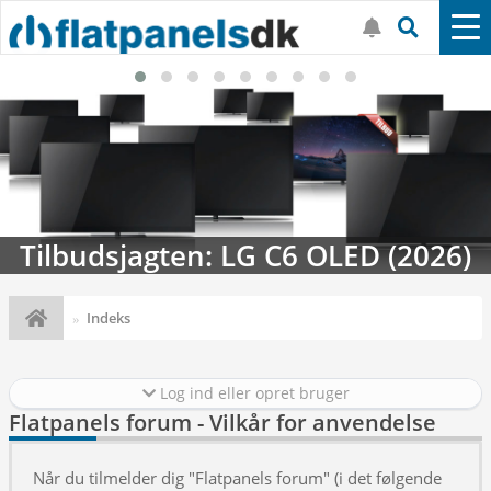
Tilbudsjagten: LG C6 OLED (2026)
Indeks
Log ind eller opret bruger
Flatpanels forum - Vilkår for anvendelse
Når du tilmelder dig "Flatpanels forum" (i det følgende