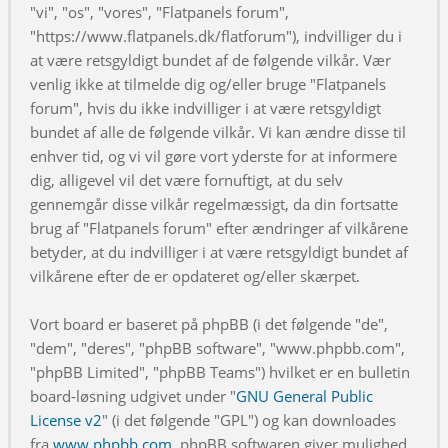
"vi", "os", "vores", "Flatpanels forum",
"https://www.flatpanels.dk/flatforum"), indvilliger du i
at være retsgyldigt bundet af de følgende vilkår. Vær
venlig ikke at tilmelde dig og/eller bruge "Flatpanels
forum", hvis du ikke indvilliger i at være retsgyldigt
bundet af alle de følgende vilkår. Vi kan ændre disse til
enhver tid, og vi vil gøre vort yderste for at informere
dig, alligevel vil det være fornuftigt, at du selv
gennemgår disse vilkår regelmæssigt, da din fortsatte
brug af "Flatpanels forum" efter ændringer af vilkårene
betyder, at du indvilliger i at være retsgyldigt bundet af
vilkårene efter de er opdateret og/eller skærpet.
Vort board er baseret på phpBB (i det følgende "de",
"dem", "deres", "phpBB software", "www.phpbb.com",
"phpBB Limited", "phpBB Teams") hvilket er en bulletin
board-løsning udgivet under "
GNU General Public
License v2
" (i det følgende "GPL") og kan downloades
fra
www.phpbb.com
. phpBB softwaren giver mulighed