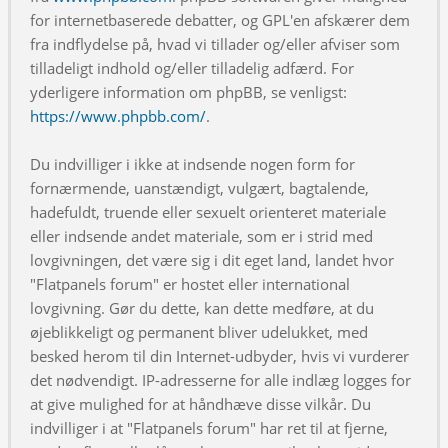
for internetbaserede debatter, og GPL'en afskærer dem
fra indflydelse på, hvad vi tillader og/eller afviser som
tilladeligt indhold og/eller tilladelig adfærd. For
yderligere information om phpBB, se venligst:
https://www.phpbb.com/
.
Du indvilliger i ikke at indsende nogen form for
fornærmende, uanstændigt, vulgært, bagtalende,
hadefuldt, truende eller sexuelt orienteret materiale
eller indsende andet materiale, som er i strid med
lovgivningen, det være sig i dit eget land, landet hvor
"Flatpanels forum" er hostet eller international
lovgivning. Gør du dette, kan dette medføre, at du
øjeblikkeligt og permanent bliver udelukket, med
besked herom til din Internet-udbyder, hvis vi vurderer
det nødvendigt. IP-adresserne for alle indlæg logges for
at give mulighed for at håndhæve disse vilkår. Du
indvilliger i at "Flatpanels forum" har ret til at fjerne,