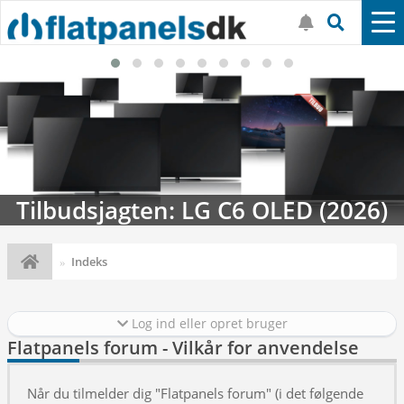
Tilbudsjagten: LG C6 OLED (2026)
Indeks
Log ind eller opret bruger
Flatpanels forum - Vilkår for anvendelse
Når du tilmelder dig "Flatpanels forum" (i det følgende