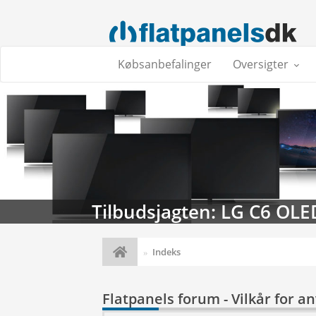
Købsanbefalinger
Oversigter
Tilbudsjagten: LG C6 OLE
Indeks
Flatpanels forum - Vilkår for a