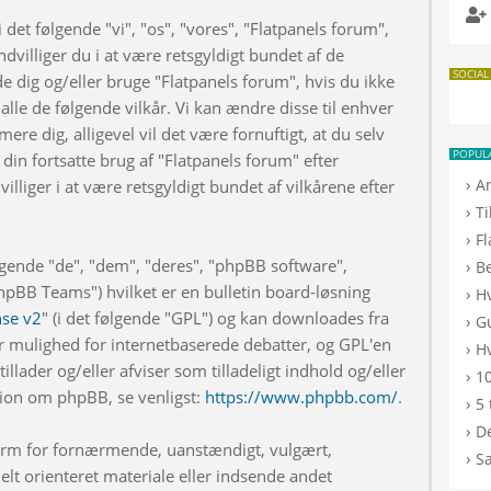
 det følgende "vi", "os", "vores", "Flatpanels forum",
dvilliger du i at være retsgyldigt bundet af de
SOCIAL
de dig og/eller bruge "Flatpanels forum", hvis du ikke
 alle de følgende vilkår. Vi kan ændre disse til enhver
rmere dig, alligevel vil det være fornuftigt, at du selv
POPUL
din fortsatte brug af "Flatpanels forum" efter
›
A
illiger i at være retsgyldigt bundet af vilkårene efter
›
T
›
F
lgende "de", "dem", "deres", "phpBB software",
›
B
BB Teams") hvilket er en bulletin board-løsning
›
H
nse v2
" (i det følgende "GPL") og kan downloades fra
›
G
r mulighed for internetbaserede debatter, og GPL'en
›
Hv
illader og/eller afviser som tilladeligt indhold og/eller
›
10
ation om phpBB, se venligst:
https://www.phpbb.com/
.
›
5 
›
De
 form for fornærmende, uanstændigt, vulgært,
›
S
elt orienteret materiale eller indsende andet