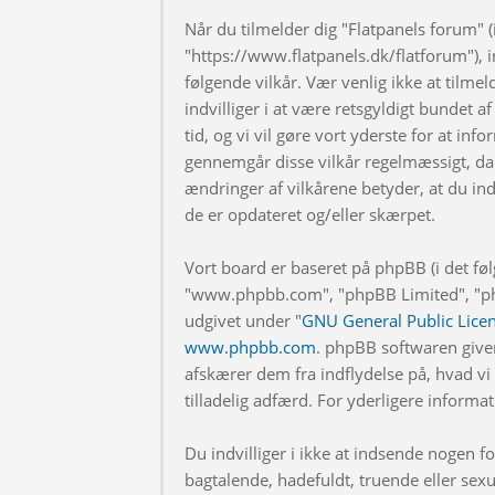
Når du tilmelder dig "Flatpanels forum" (i
"https://www.flatpanels.dk/flatforum"), in
følgende vilkår. Vær venlig ikke at tilmel
indvilliger i at være retsgyldigt bundet af
tid, og vi vil gøre vort yderste for at info
gennemgår disse vilkår regelmæssigt, da 
ændringer af vilkårene betyder, at du indv
de er opdateret og/eller skærpet.
Vort board er baseret på phpBB (i det fø
"www.phpbb.com", "phpBB Limited", "php
udgivet under "
GNU General Public Lice
www.phpbb.com
. phpBB softwaren give
afskærer dem fra indflydelse på, hvad vi t
tilladelig adfærd. For yderligere inform
Du indvilliger i ikke at indsende nogen
bagtalende, hadefuldt, truende eller sexu