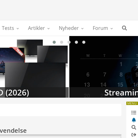
Tests
Artikler
Nyheder
Forum
D (2026)
Streamin
MENU
nvendelse