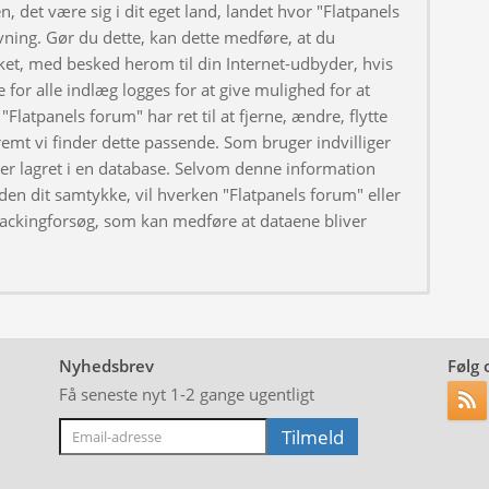
, det være sig i dit eget land, landet hvor "Flatpanels
ivning. Gør du dette, kan dette medføre, at du
ket, med besked herom til din Internet-udbyder, hvis
 for alle indlæg logges for at give mulighed for at
"Flatpanels forum" har ret til at fjerne, ændre, flytte
fremt vi finder dette passende. Som bruger indvilliger
iver lagret i en database. Selvom denne information
uden dit samtykke, vil hverken "Flatpanels forum" eller
hackingforsøg, som kan medføre at dataene bliver
Nyhedsbrev
Følg 
Få seneste nyt 1-2 gange ugentligt