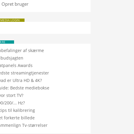
Opret bruger
 MEDIA LOGIN
ÆRE
nbefalinger af skærme
ilbudsjagten
latpanels Awards
edste streamingtjenester
vad er Ultra HD & 4K?
uide: Bedste mediebokse
or stort TV?
0/200/... Hz?
tips til kalibrering
t forkerte billede
ammenlign Tv-størrelser