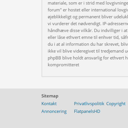
materiale, som er i strid med lovgivningen
forum" er hostet eller international lovg
øjeblikkeligt og permanent bliver udeluk
vi vurderer det nødvendigt. IP-adresserne
håndhæve disse vilkår. Du indvilliger i at 
eller låse ethvert emne til enhver tid, så
du i at al information du har skrevet, bl
ikke vil blive videregivet til tredjemand 
phpBB blive holdt ansvarlig for ethvert 
kompromitteret
Sitemap
Kontakt
Privatlivspolitik
Copyright
Annoncering
FlatpanelsHD