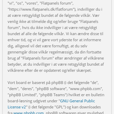
"vi", "os", "vores", "Flatpanels forum",
"https://www.flatpanels.dk/flatforum"), indvilliger du i
at være retsgyldigt bundet af de følgende vilkår. Vær
venlig ikke at tilmelde dig og/eller bruge "Flatpanels
forum", hvis du ikke indvilliger i at være retsgyldigt
bundet af alle de følgende vilkår. Vi kan ændre disse til
enhver tid, og vi vil gøre vort yderste for at informere
dig, alligevel vil det være fornuftigt, at du selv
gennemgår disse vilkår regelmæssigt, da din fortsatte
brug af "Flatpanels forum" efter ændringer af vilkårene
betyder, at du indvilliger i at være retsgyldigt bundet af
vilkårene efter de er opdateret og/eller skærpet.
Vort board er baseret på phpBB (i det følgende "de",
"dem", "deres", "phpBB software", "www.phpbb.com",
"phpBB Limited", "phpBB Teams") hvilket er en bulletin
board-løsning udgivet under "
GNU General Public
License v2
" (i det følgende "GPL") og kan downloades
fra
www.phpbb.com
. phpBB softwaren giver mulighed