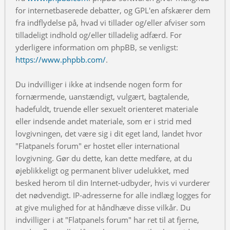
for internetbaserede debatter, og GPL'en afskærer dem
fra indflydelse på, hvad vi tillader og/eller afviser som
tilladeligt indhold og/eller tilladelig adfærd. For
yderligere information om phpBB, se venligst:
https://www.phpbb.com/
.
Du indvilliger i ikke at indsende nogen form for
fornærmende, uanstændigt, vulgært, bagtalende,
hadefuldt, truende eller sexuelt orienteret materiale
eller indsende andet materiale, som er i strid med
lovgivningen, det være sig i dit eget land, landet hvor
"Flatpanels forum" er hostet eller international
lovgivning. Gør du dette, kan dette medføre, at du
øjeblikkeligt og permanent bliver udelukket, med
besked herom til din Internet-udbyder, hvis vi vurderer
det nødvendigt. IP-adresserne for alle indlæg logges for
at give mulighed for at håndhæve disse vilkår. Du
indvilliger i at "Flatpanels forum" har ret til at fjerne,