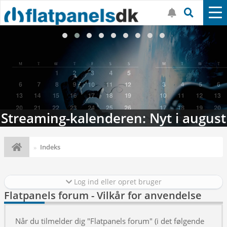
Streaming-kalenderen: Nyt i august
Indeks
Log ind eller opret bruger
Flatpanels forum - Vilkår for anvendelse
Når du tilmelder dig "Flatpanels forum" (i det følgende