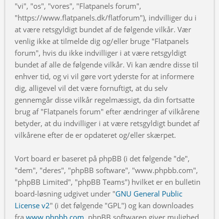
"vi", "os", "vores", "Flatpanels forum",
"https://www.flatpanels.dk/flatforum"), indvilliger du i
at være retsgyldigt bundet af de følgende vilkår. Vær
venlig ikke at tilmelde dig og/eller bruge "Flatpanels
forum", hvis du ikke indvilliger i at være retsgyldigt
bundet af alle de følgende vilkår. Vi kan ændre disse til
enhver tid, og vi vil gøre vort yderste for at informere
dig, alligevel vil det være fornuftigt, at du selv
gennemgår disse vilkår regelmæssigt, da din fortsatte
brug af "Flatpanels forum" efter ændringer af vilkårene
betyder, at du indvilliger i at være retsgyldigt bundet af
vilkårene efter de er opdateret og/eller skærpet.
Vort board er baseret på phpBB (i det følgende "de",
"dem", "deres", "phpBB software", "www.phpbb.com",
"phpBB Limited", "phpBB Teams") hvilket er en bulletin
board-løsning udgivet under "
GNU General Public
License v2
" (i det følgende "GPL") og kan downloades
fra
www.phpbb.com
. phpBB softwaren giver mulighed