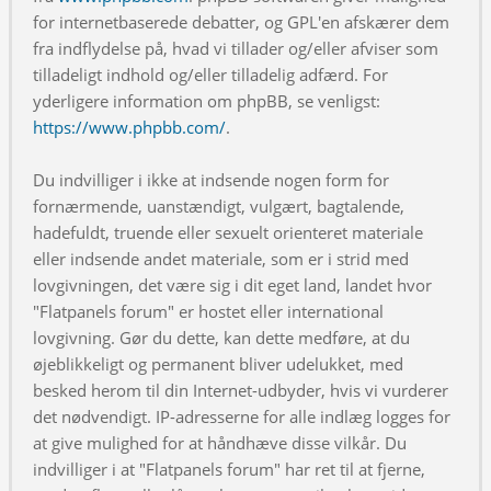
for internetbaserede debatter, og GPL'en afskærer dem
fra indflydelse på, hvad vi tillader og/eller afviser som
tilladeligt indhold og/eller tilladelig adfærd. For
yderligere information om phpBB, se venligst:
https://www.phpbb.com/
.
Du indvilliger i ikke at indsende nogen form for
fornærmende, uanstændigt, vulgært, bagtalende,
hadefuldt, truende eller sexuelt orienteret materiale
eller indsende andet materiale, som er i strid med
lovgivningen, det være sig i dit eget land, landet hvor
"Flatpanels forum" er hostet eller international
lovgivning. Gør du dette, kan dette medføre, at du
øjeblikkeligt og permanent bliver udelukket, med
besked herom til din Internet-udbyder, hvis vi vurderer
det nødvendigt. IP-adresserne for alle indlæg logges for
at give mulighed for at håndhæve disse vilkår. Du
indvilliger i at "Flatpanels forum" har ret til at fjerne,