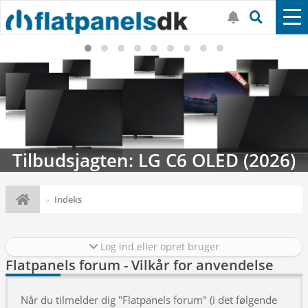
Tilbudsjagten: LG C6 OLED (2026)
Indeks
Log ind eller opret bruger
Flatpanels forum - Vilkår for anvendelse
Når du tilmelder dig "Flatpanels forum" (i det følgende