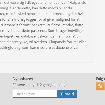
, det være sig i dit eget land, landet hvor "Flatpanels
ivning. Gør du dette, kan dette medføre, at du
ket, med besked herom til din Internet-udbyder, hvis
 for alle indlæg logges for at give mulighed for at
"Flatpanels forum" har ret til at fjerne, ændre, flytte
fremt vi finder dette passende. Som bruger indvilliger
iver lagret i en database. Selvom denne information
uden dit samtykke, vil hverken "Flatpanels forum" eller
hackingforsøg, som kan medføre at dataene bliver
Nyhedsbrev
Følg 
Få seneste nyt 1-2 gange ugentligt