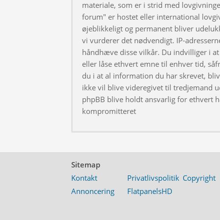
materiale, som er i strid med lovgivningen
forum" er hostet eller international lovg
øjeblikkeligt og permanent bliver udeluk
vi vurderer det nødvendigt. IP-adresserne
håndhæve disse vilkår. Du indvilliger i at 
eller låse ethvert emne til enhver tid, så
du i at al information du har skrevet, bl
ikke vil blive videregivet til tredjemand 
phpBB blive holdt ansvarlig for ethvert 
kompromitteret
Sitemap
Kontakt
Privatlivspolitik
Copyright
Annoncering
FlatpanelsHD