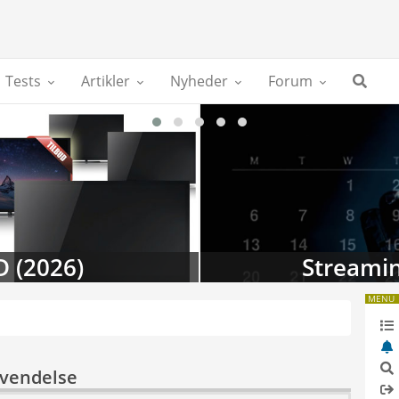
Tests
Artikler
Nyheder
Forum
D (2026)
Streamin
MENU
nvendelse