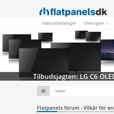
Købsanbefalinger
Oversigter
Tilbudsjagten: LG C6 OLE
Indeks
Flatpanels forum - Vilkår for a