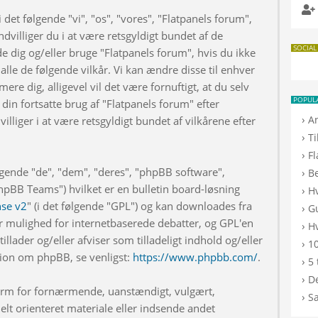
 det følgende "vi", "os", "vores", "Flatpanels forum",
dvilliger du i at være retsgyldigt bundet af de
SOCIAL
de dig og/eller bruge "Flatpanels forum", hvis du ikke
 alle de følgende vilkår. Vi kan ændre disse til enhver
rmere dig, alligevel vil det være fornuftigt, at du selv
POPUL
din fortsatte brug af "Flatpanels forum" efter
›
A
illiger i at være retsgyldigt bundet af vilkårene efter
›
T
›
F
lgende "de", "dem", "deres", "phpBB software",
›
B
BB Teams") hvilket er en bulletin board-løsning
›
H
nse v2
" (i det følgende "GPL") og kan downloades fra
›
G
r mulighed for internetbaserede debatter, og GPL'en
›
Hv
illader og/eller afviser som tilladeligt indhold og/eller
›
10
ation om phpBB, se venligst:
https://www.phpbb.com/
.
›
5 
›
De
 form for fornærmende, uanstændigt, vulgært,
›
S
elt orienteret materiale eller indsende andet