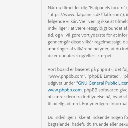
Når du tilmelder dig "Flatpanels forum" (i
"https://www.flatpanels.dk/flatforum"), in
følgende vilkår. Vær venlig ikke at tilmel
indvilliger i at være retsgyldigt bundet af
tid, og vi vil gøre vort yderste for at info
gennemgår disse vilkår regelmæssigt, da 
ændringer af vilkårene betyder, at du indv
de er opdateret og/eller skærpet.
Vort board er baseret på phpBB (i det fø
"www.phpbb.com", "phpBB Limited", "php
udgivet under "
GNU General Public Lice
www.phpbb.com
. phpBB softwaren give
afskærer dem fra indflydelse på, hvad vi t
tilladelig adfærd. For yderligere inform
Du indvilliger i ikke at indsende nogen
bagtalende, hadefuldt, truende eller sexu