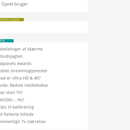
Opret bruger
 MEDIA LOGIN
ÆRE
nbefalinger af skærme
ilbudsjagten
latpanels Awards
edste streamingtjenester
vad er Ultra HD & 4K?
uide: Bedste mediebokse
or stort TV?
0/200/... Hz?
tips til kalibrering
t forkerte billede
ammenlign Tv-størrelser