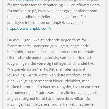
for internetbaserede debatter, og GPL'en afskærer dem
fra indflydelse på, hvad vi tillader og/eller afviser som
tilladeligt indhold og/eller tilladelig adfærd. For
yderligere information om phpBB, se venligst:
https://www.phpbb.com/
.
Du indvilliger i ikke at indsende nogen form for
fornærmende, uanstændigt, vulgært, bagtalende,
hadefuldt, truende eller sexuelt orienteret materiale
eller indsende andet materiale, som er i strid med
lovgivningen, det være sig i dit eget land, landet hvor
"Flatpanels forum" er hostet eller international
lovgivning. Gør du dette, kan dette medføre, at du
øjeblikkeligt og permanent bliver udelukket, med
besked herom til din Internet-udbyder, hvis vi vurderer
det nødvendigt. IP-adresserne for alle indlæg logges for
at give mulighed for at håndhæve disse vilkår. Du
indvilliger i at "Flatpanels forum" har ret til at fjerne,