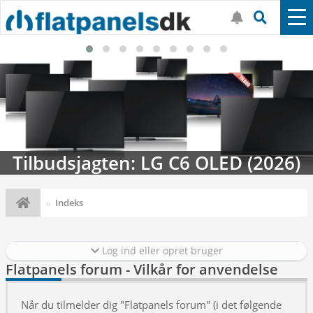
Tilbudsjagten: LG C6 OLED (2026)
Indeks
Log ind eller opret bruger
Flatpanels forum - Vilkår for anvendelse
Når du tilmelder dig "Flatpanels forum" (i det følgende