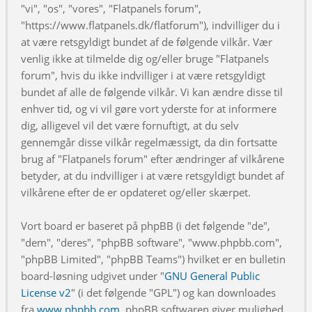
"vi", "os", "vores", "Flatpanels forum",
"https://www.flatpanels.dk/flatforum"), indvilliger du i
at være retsgyldigt bundet af de følgende vilkår. Vær
venlig ikke at tilmelde dig og/eller bruge "Flatpanels
forum", hvis du ikke indvilliger i at være retsgyldigt
bundet af alle de følgende vilkår. Vi kan ændre disse til
enhver tid, og vi vil gøre vort yderste for at informere
dig, alligevel vil det være fornuftigt, at du selv
gennemgår disse vilkår regelmæssigt, da din fortsatte
brug af "Flatpanels forum" efter ændringer af vilkårene
betyder, at du indvilliger i at være retsgyldigt bundet af
vilkårene efter de er opdateret og/eller skærpet.
Vort board er baseret på phpBB (i det følgende "de",
"dem", "deres", "phpBB software", "www.phpbb.com",
"phpBB Limited", "phpBB Teams") hvilket er en bulletin
board-løsning udgivet under "
GNU General Public
License v2
" (i det følgende "GPL") og kan downloades
fra
www.phpbb.com
. phpBB softwaren giver mulighed