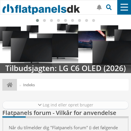
Tilbudsjagten: LG C6 OLED (2026)
Indeks
Log ind eller opret bruger
Flatpanels forum - Vilkår for anvendelse
Når du tilmelder dig "Flatpanels forum" (i det følgende