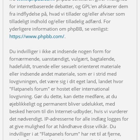
for internetbaserede debatter, og GPL'en afskærer dem
fra indflydelse på, hvad vi tillader og/eller afviser som
tilladeligt indhold og/eller tilladelig adfærd. For
yderligere information om phpBB, se venligst:
https://www.phpbb.com/
.
Du indvilliger i ikke at indsende nogen form for
fornærmende, uanstændigt, vulgært, bagtalende,
hadefuldt, truende eller sexuelt orienteret materiale
eller indsende andet materiale, som er i strid med
lovgivningen, det være sig i dit eget land, landet hvor
"Flatpanels forum" er hostet eller international
lovgivning. Gør du dette, kan dette medføre, at du
øjeblikkeligt og permanent bliver udelukket, med
besked herom til din Internet-udbyder, hvis vi vurderer
det nødvendigt. IP-adresserne for alle indlæg logges for
at give mulighed for at håndhæve disse vilkår. Du
indvilliger i at "Flatpanels forum" har ret til at fjerne,