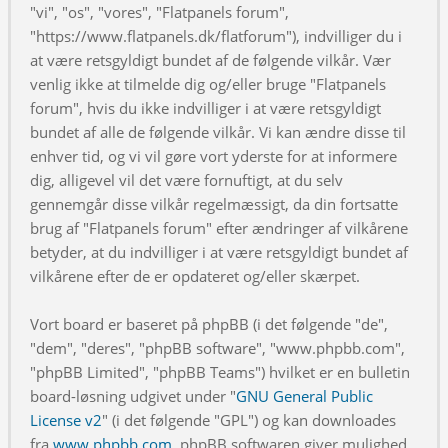
"vi", "os", "vores", "Flatpanels forum",
"https://www.flatpanels.dk/flatforum"), indvilliger du i
at være retsgyldigt bundet af de følgende vilkår. Vær
venlig ikke at tilmelde dig og/eller bruge "Flatpanels
forum", hvis du ikke indvilliger i at være retsgyldigt
bundet af alle de følgende vilkår. Vi kan ændre disse til
enhver tid, og vi vil gøre vort yderste for at informere
dig, alligevel vil det være fornuftigt, at du selv
gennemgår disse vilkår regelmæssigt, da din fortsatte
brug af "Flatpanels forum" efter ændringer af vilkårene
betyder, at du indvilliger i at være retsgyldigt bundet af
vilkårene efter de er opdateret og/eller skærpet.
Vort board er baseret på phpBB (i det følgende "de",
"dem", "deres", "phpBB software", "www.phpbb.com",
"phpBB Limited", "phpBB Teams") hvilket er en bulletin
board-løsning udgivet under "
GNU General Public
License v2
" (i det følgende "GPL") og kan downloades
fra
www.phpbb.com
. phpBB softwaren giver mulighed