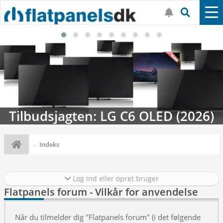
Tilbudsjagten: LG C6 OLED (2026)
Indeks
Log ind eller opret bruger
Flatpanels forum - Vilkår for anvendelse
Når du tilmelder dig "Flatpanels forum" (i det følgende