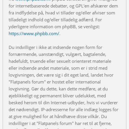
for internetbaserede debatter, og GPL'en afskærer dem
fra indflydelse på, hvad vi tillader og/eller afviser som
tilladeligt indhold og/eller tilladelig adfærd. For
yderligere information om phpBB, se venligst:
https://www.phpbb.com/
.
Du indvilliger i ikke at indsende nogen form for
fornærmende, uanstændigt, vulgært, bagtalende,
hadefuldt, truende eller sexuelt orienteret materiale
eller indsende andet materiale, som er i strid med
lovgivningen, det være sig i dit eget land, landet hvor
"Flatpanels forum" er hostet eller international
lovgivning. Gør du dette, kan dette medføre, at du
øjeblikkeligt og permanent bliver udelukket, med
besked herom til din Internet-udbyder, hvis vi vurderer
det nødvendigt. IP-adresserne for alle indlæg logges for
at give mulighed for at håndhæve disse vilkår. Du
indvilliger i at "Flatpanels forum" har ret til at fjerne,