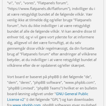
"vi", "os", "vores", "Flatpanels forum",
"https://www.flatpanels.dk/flatforum"), indvilliger du i
at være retsgyldigt bundet af de følgende vilkår. Vær
venlig ikke at tilmelde dig og/eller bruge "Flatpanels
forum", hvis du ikke indvilliger i at være retsgyldigt
bundet af alle de følgende vilkår. Vi kan ændre disse til
enhver tid, og vi vil gøre vort yderste for at informere
dig, alligevel vil det være fornuftigt, at du selv
gennemgår disse vilkår regelmæssigt, da din fortsatte
brug af "Flatpanels forum" efter ændringer af vilkårene
betyder, at du indvilliger i at være retsgyldigt bundet af
vilkårene efter de er opdateret og/eller skærpet.
Vort board er baseret på phpBB (i det følgende "de",
"dem", "deres", "phpBB software", "www.phpbb.com",
"phpBB Limited", "phpBB Teams") hvilket er en bulletin
board-løsning udgivet under "
GNU General Public
License v2
" (i det følgende "GPL") og kan downloades
fra
www.phpbb.com
. phpBB softwaren giver mulighed