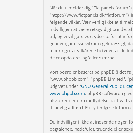
Når du tilmelder dig "Flatpanels forum" (i
"https://www.flatpanels.dk/flatforum"), in
følgende vilkår. Vær venlig ikke at tilmel
indvilliger i at være retsgyldigt bundet af
tid, og vi vil gøre vort yderste for at info
gennemgår disse vilkår regelmæssigt, da 
ændringer af vilkårene betyder, at du indv
de er opdateret og/eller skærpet.
Vort board er baseret på phpBB (i det fø
"www.phpbb.com", "phpBB Limited", "php
udgivet under "
GNU General Public Lice
www.phpbb.com
. phpBB softwaren give
afskærer dem fra indflydelse på, hvad vi t
tilladelig adfærd. For yderligere inform
Du indvilliger i ikke at indsende nogen
bagtalende, hadefuldt, truende eller sexu