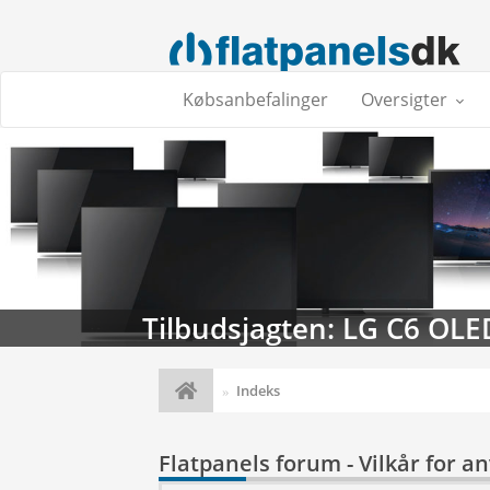
Købsanbefalinger
Oversigter
Tilbudsjagten: LG C6 OLE
Indeks
Flatpanels forum - Vilkår for a