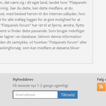
, det være sig i dit eget land, landet hvor "Flatpanels
ivning. Gør du dette, kan dette medføre, at du
ket, med besked herom til din Internet-udbyder, hvis
 for alle indlæg logges for at give mulighed for at
"Flatpanels forum" har ret til at fjerne, ændre, flytte
fremt vi finder dette passende. Som bruger indvilliger
iver lagret i en database. Selvom denne information
uden dit samtykke, vil hverken "Flatpanels forum" eller
hackingforsøg, som kan medføre at dataene bliver
Nyhedsbrev
Følg 
Få seneste nyt 1-2 gange ugentligt