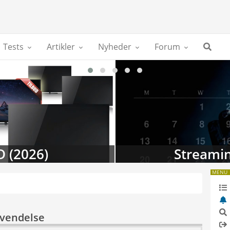
Tests
Artikler
Nyheder
Forum
D (2026)
Streamin
MENU
nvendelse