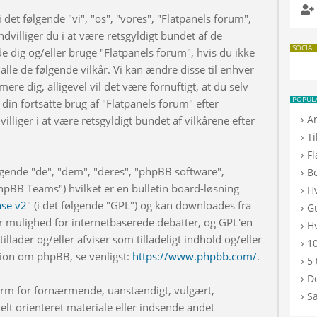
 det følgende "vi", "os", "vores", "Flatpanels forum",
dvilliger du i at være retsgyldigt bundet af de
SOCIAL
de dig og/eller bruge "Flatpanels forum", hvis du ikke
 alle de følgende vilkår. Vi kan ændre disse til enhver
rmere dig, alligevel vil det være fornuftigt, at du selv
POPUL
din fortsatte brug af "Flatpanels forum" efter
›
A
illiger i at være retsgyldigt bundet af vilkårene efter
›
T
›
F
lgende "de", "dem", "deres", "phpBB software",
›
B
BB Teams") hvilket er en bulletin board-løsning
›
H
nse v2
" (i det følgende "GPL") og kan downloades fra
›
G
r mulighed for internetbaserede debatter, og GPL'en
›
Hv
illader og/eller afviser som tilladeligt indhold og/eller
›
10
ation om phpBB, se venligst:
https://www.phpbb.com/
.
›
5 
›
De
 form for fornærmende, uanstændigt, vulgært,
›
S
elt orienteret materiale eller indsende andet