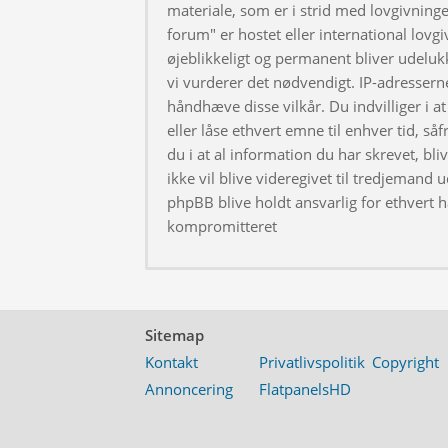
materiale, som er i strid med lovgivningen
forum" er hostet eller international lovg
øjeblikkeligt og permanent bliver udeluk
vi vurderer det nødvendigt. IP-adresserne
håndhæve disse vilkår. Du indvilliger i at 
eller låse ethvert emne til enhver tid, så
du i at al information du har skrevet, bl
ikke vil blive videregivet til tredjemand 
phpBB blive holdt ansvarlig for ethvert 
kompromitteret
Sitemap
Kontakt
Privatlivspolitik
Copyright
Annoncering
FlatpanelsHD