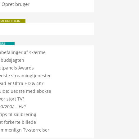
Opret bruger
 MEDIA LOGIN
ÆRE
nbefalinger af skærme
ilbudsjagten
latpanels Awards
edste streamingtjenester
vad er Ultra HD & 4K?
uide: Bedste mediebokse
or stort TV?
0/200/... Hz?
tips til kalibrering
t forkerte billede
ammenlign Tv-størrelser