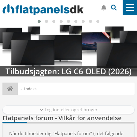
Tilbudsjagten: LG C6 OLED (2026)
Indeks
Log ind eller opret bruger
Flatpanels forum - Vilkår for anvendelse
Når du tilmelder dig "Flatpanels forum" (i det følgende