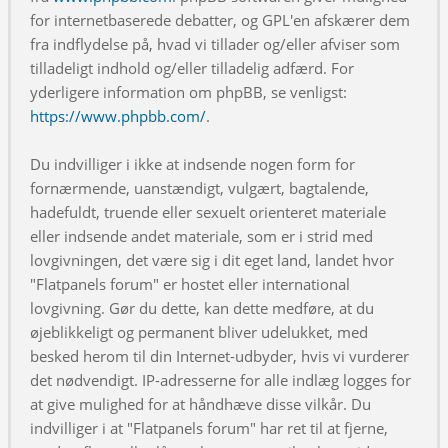
for internetbaserede debatter, og GPL'en afskærer dem
fra indflydelse på, hvad vi tillader og/eller afviser som
tilladeligt indhold og/eller tilladelig adfærd. For
yderligere information om phpBB, se venligst:
https://www.phpbb.com/
.
Du indvilliger i ikke at indsende nogen form for
fornærmende, uanstændigt, vulgært, bagtalende,
hadefuldt, truende eller sexuelt orienteret materiale
eller indsende andet materiale, som er i strid med
lovgivningen, det være sig i dit eget land, landet hvor
"Flatpanels forum" er hostet eller international
lovgivning. Gør du dette, kan dette medføre, at du
øjeblikkeligt og permanent bliver udelukket, med
besked herom til din Internet-udbyder, hvis vi vurderer
det nødvendigt. IP-adresserne for alle indlæg logges for
at give mulighed for at håndhæve disse vilkår. Du
indvilliger i at "Flatpanels forum" har ret til at fjerne,