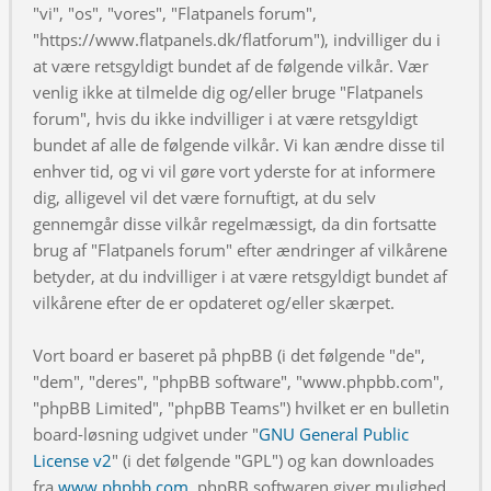
"vi", "os", "vores", "Flatpanels forum",
"https://www.flatpanels.dk/flatforum"), indvilliger du i
at være retsgyldigt bundet af de følgende vilkår. Vær
venlig ikke at tilmelde dig og/eller bruge "Flatpanels
forum", hvis du ikke indvilliger i at være retsgyldigt
bundet af alle de følgende vilkår. Vi kan ændre disse til
enhver tid, og vi vil gøre vort yderste for at informere
dig, alligevel vil det være fornuftigt, at du selv
gennemgår disse vilkår regelmæssigt, da din fortsatte
brug af "Flatpanels forum" efter ændringer af vilkårene
betyder, at du indvilliger i at være retsgyldigt bundet af
vilkårene efter de er opdateret og/eller skærpet.
Vort board er baseret på phpBB (i det følgende "de",
"dem", "deres", "phpBB software", "www.phpbb.com",
"phpBB Limited", "phpBB Teams") hvilket er en bulletin
board-løsning udgivet under "
GNU General Public
License v2
" (i det følgende "GPL") og kan downloades
fra
www.phpbb.com
. phpBB softwaren giver mulighed