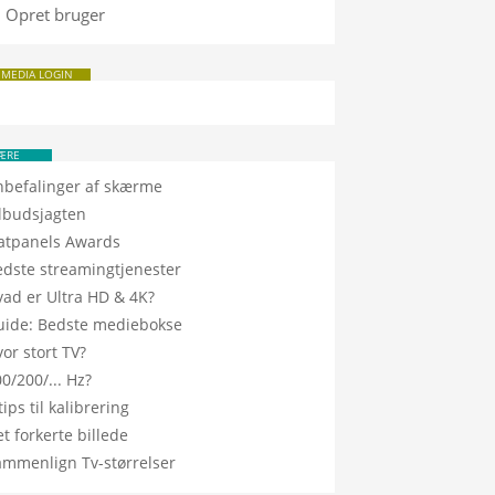
Opret bruger
 MEDIA LOGIN
ÆRE
nbefalinger af skærme
ilbudsjagten
latpanels Awards
edste streamingtjenester
vad er Ultra HD & 4K?
uide: Bedste mediebokse
or stort TV?
0/200/... Hz?
tips til kalibrering
t forkerte billede
ammenlign Tv-størrelser