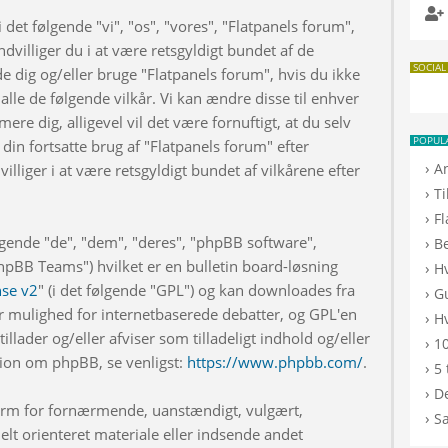
 det følgende "vi", "os", "vores", "Flatpanels forum",
dvilliger du i at være retsgyldigt bundet af de
SOCIAL
de dig og/eller bruge "Flatpanels forum", hvis du ikke
 alle de følgende vilkår. Vi kan ændre disse til enhver
rmere dig, alligevel vil det være fornuftigt, at du selv
POPUL
din fortsatte brug af "Flatpanels forum" efter
›
A
illiger i at være retsgyldigt bundet af vilkårene efter
›
T
›
F
lgende "de", "dem", "deres", "phpBB software",
›
B
BB Teams") hvilket er en bulletin board-løsning
›
H
nse v2
" (i det følgende "GPL") og kan downloades fra
›
G
r mulighed for internetbaserede debatter, og GPL'en
›
Hv
illader og/eller afviser som tilladeligt indhold og/eller
›
10
ation om phpBB, se venligst:
https://www.phpbb.com/
.
›
5 
›
De
 form for fornærmende, uanstændigt, vulgært,
›
S
elt orienteret materiale eller indsende andet