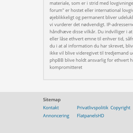
materiale, som er i strid med lovgivningen
forum" er hostet eller international lovg
øjeblikkeligt og permanent bliver udeluk
vi vurderer det nødvendigt. IP-adresserne
håndhæve disse vilkår. Du indvilliger i at 
eller låse ethvert emne til enhver tid, så
du i at al information du har skrevet, bl
ikke vil blive videregivet til tredjemand 
phpBB blive holdt ansvarlig for ethvert 
kompromitteret
Sitemap
Kontakt
Privatlivspolitik
Copyright
Annoncering
FlatpanelsHD