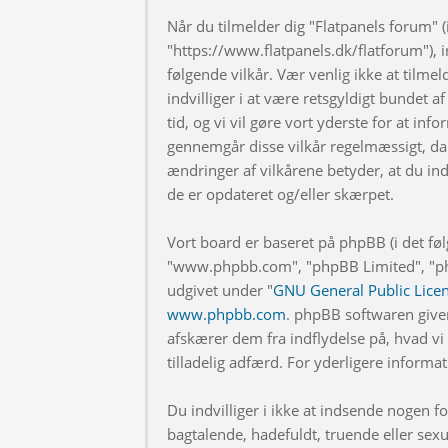
Når du tilmelder dig "Flatpanels forum" (i
"https://www.flatpanels.dk/flatforum"), in
følgende vilkår. Vær venlig ikke at tilmel
indvilliger i at være retsgyldigt bundet af
tid, og vi vil gøre vort yderste for at info
gennemgår disse vilkår regelmæssigt, da 
ændringer af vilkårene betyder, at du indv
de er opdateret og/eller skærpet.
Vort board er baseret på phpBB (i det fø
"www.phpbb.com", "phpBB Limited", "php
udgivet under "
GNU General Public Lice
www.phpbb.com
. phpBB softwaren give
afskærer dem fra indflydelse på, hvad vi t
tilladelig adfærd. For yderligere inform
Du indvilliger i ikke at indsende nogen
bagtalende, hadefuldt, truende eller sexu