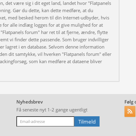
, det være sig i dit eget land, landet hvor "Flatpanels
ivning. Gør du dette, kan dette medføre, at du
ket, med besked herom til din Internet-udbyder, hvis
 for alle indlæg logges for at give mulighed for at
"Flatpanels forum" har ret til at fjerne, ændre, flytte
fremt vi finder dette passende. Som bruger indvilliger
iver lagret i en database. Selvom denne information
uden dit samtykke, vil hverken "Flatpanels forum" eller
hackingforsøg, som kan medføre at dataene bliver
Nyhedsbrev
Følg 
Få seneste nyt 1-2 gange ugentligt