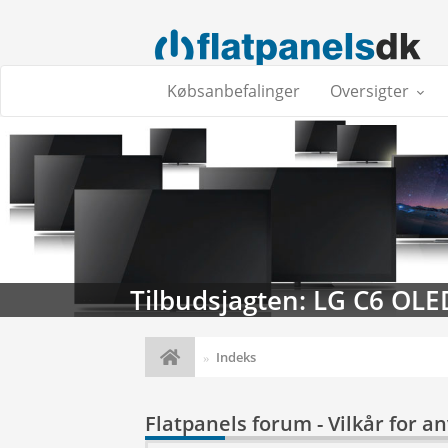
Købsanbefalinger
Oversigter
Tilbudsjagten: LG C6 OLE
Indeks
Flatpanels forum - Vilkår for a