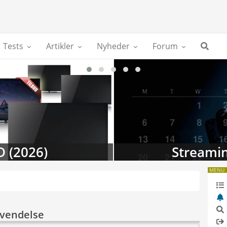
Tests
Artikler
Nyheder
Forum
D (2026)
Streamin
MENU
nvendelse