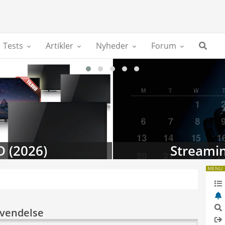
Tests
Artikler
Nyheder
Forum
D (2026)
Streamin
MENU
nvendelse