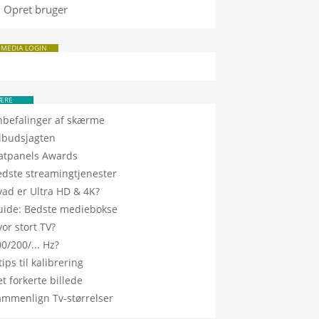
Opret bruger
 MEDIA LOGIN
ÆRE
nbefalinger af skærme
ilbudsjagten
latpanels Awards
edste streamingtjenester
vad er Ultra HD & 4K?
uide: Bedste mediebokse
or stort TV?
0/200/... Hz?
tips til kalibrering
t forkerte billede
ammenlign Tv-størrelser