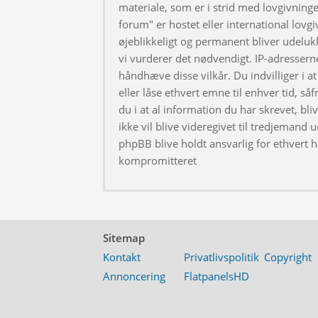
materiale, som er i strid med lovgivningen
forum" er hostet eller international lovg
øjeblikkeligt og permanent bliver udeluk
vi vurderer det nødvendigt. IP-adresserne
håndhæve disse vilkår. Du indvilliger i at 
eller låse ethvert emne til enhver tid, så
du i at al information du har skrevet, bl
ikke vil blive videregivet til tredjemand 
phpBB blive holdt ansvarlig for ethvert 
kompromitteret
Sitemap
Kontakt
Privatlivspolitik
Copyright
Annoncering
FlatpanelsHD