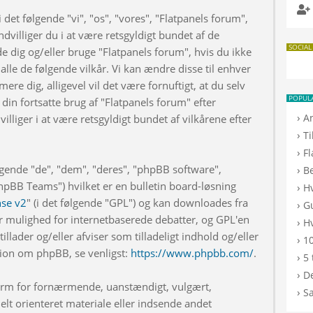
 det følgende "vi", "os", "vores", "Flatpanels forum",
dvilliger du i at være retsgyldigt bundet af de
SOCIAL
de dig og/eller bruge "Flatpanels forum", hvis du ikke
 alle de følgende vilkår. Vi kan ændre disse til enhver
rmere dig, alligevel vil det være fornuftigt, at du selv
POPUL
din fortsatte brug af "Flatpanels forum" efter
›
A
illiger i at være retsgyldigt bundet af vilkårene efter
›
T
›
F
lgende "de", "dem", "deres", "phpBB software",
›
B
BB Teams") hvilket er en bulletin board-løsning
›
H
nse v2
" (i det følgende "GPL") og kan downloades fra
›
G
r mulighed for internetbaserede debatter, og GPL'en
›
Hv
illader og/eller afviser som tilladeligt indhold og/eller
›
10
ation om phpBB, se venligst:
https://www.phpbb.com/
.
›
5 
›
De
 form for fornærmende, uanstændigt, vulgært,
›
S
elt orienteret materiale eller indsende andet