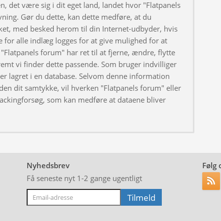
, det være sig i dit eget land, landet hvor "Flatpanels
ivning. Gør du dette, kan dette medføre, at du
ket, med besked herom til din Internet-udbyder, hvis
 for alle indlæg logges for at give mulighed for at
"Flatpanels forum" har ret til at fjerne, ændre, flytte
fremt vi finder dette passende. Som bruger indvilliger
iver lagret i en database. Selvom denne information
uden dit samtykke, vil hverken "Flatpanels forum" eller
hackingforsøg, som kan medføre at dataene bliver
Nyhedsbrev
Følg 
Få seneste nyt 1-2 gange ugentligt