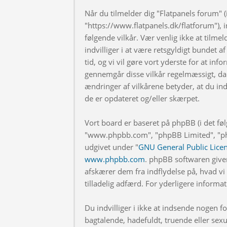
Når du tilmelder dig "Flatpanels forum" (i
"https://www.flatpanels.dk/flatforum"), in
følgende vilkår. Vær venlig ikke at tilmel
indvilliger i at være retsgyldigt bundet af
tid, og vi vil gøre vort yderste for at info
gennemgår disse vilkår regelmæssigt, da 
ændringer af vilkårene betyder, at du indv
de er opdateret og/eller skærpet.
Vort board er baseret på phpBB (i det fø
"www.phpbb.com", "phpBB Limited", "php
udgivet under "
GNU General Public Lice
www.phpbb.com
. phpBB softwaren give
afskærer dem fra indflydelse på, hvad vi t
tilladelig adfærd. For yderligere inform
Du indvilliger i ikke at indsende nogen
bagtalende, hadefuldt, truende eller sexu