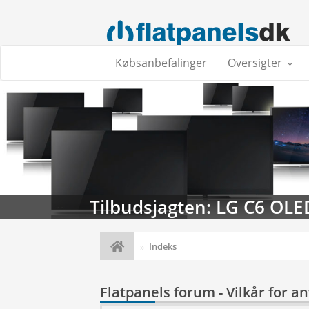
Købsanbefalinger
Oversigter
Tilbudsjagten: LG C6 OLE
Indeks
Flatpanels forum - Vilkår for a