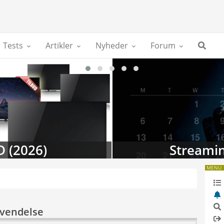
Tests
Artikler
Nyheder
Forum
D (2026)
Streamin
MENU
nvendelse