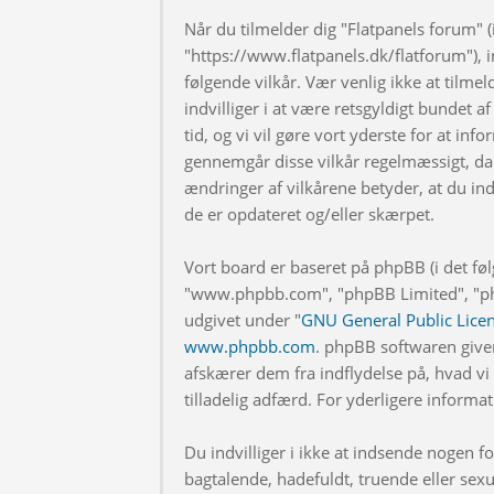
Når du tilmelder dig "Flatpanels forum" (i
"https://www.flatpanels.dk/flatforum"), in
følgende vilkår. Vær venlig ikke at tilmel
indvilliger i at være retsgyldigt bundet af
tid, og vi vil gøre vort yderste for at info
gennemgår disse vilkår regelmæssigt, da 
ændringer af vilkårene betyder, at du indv
de er opdateret og/eller skærpet.
Vort board er baseret på phpBB (i det fø
"www.phpbb.com", "phpBB Limited", "php
udgivet under "
GNU General Public Lice
www.phpbb.com
. phpBB softwaren give
afskærer dem fra indflydelse på, hvad vi t
tilladelig adfærd. For yderligere inform
Du indvilliger i ikke at indsende nogen
bagtalende, hadefuldt, truende eller sexu