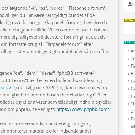
 det følgende "vi", "os", "vores", "Flatpanels forum",
dvilliger du i at være retsgyldigt bundet af de
SOCIAL
de dig og/eller bruge "Flatpanels forum", hvis du ikke
 alle de følgende vilkår. Vi kan ændre disse til enhver
rmere dig, alligevel vil det være fornuftigt, at du selv
POPUL
din fortsatte brug af "Flatpanels forum" efter
›
A
illiger i at være retsgyldigt bundet af vilkårene efter
›
T
›
F
lgende "de", "dem", "deres", "phpBB software",
›
B
BB Teams") hvilket er en bulletin board-løsning
›
H
nse v2
" (i det følgende "GPL") og kan downloades fra
›
G
r mulighed for internetbaserede debatter, og GPL'en
›
Hv
illader og/eller afviser som tilladeligt indhold og/eller
›
10
ation om phpBB, se venligst:
https://www.phpbb.com/
.
›
5 
›
De
 form for fornærmende, uanstændigt, vulgært,
›
S
elt orienteret materiale eller indsende andet