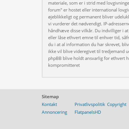
materiale, som er i strid med lovgivningen
forum" er hostet eller international lovg
øjeblikkeligt og permanent bliver udeluk
vi vurderer det nødvendigt. IP-adresserne
håndhæve disse vilkår. Du indvilliger i at 
eller låse ethvert emne til enhver tid, så
du i at al information du har skrevet, bl
ikke vil blive videregivet til tredjemand 
phpBB blive holdt ansvarlig for ethvert 
kompromitteret
Sitemap
Kontakt
Privatlivspolitik
Copyright
Annoncering
FlatpanelsHD