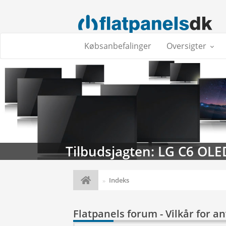
Købsanbefalinger
Oversigter
Tilbudsjagten: LG C6 OLE
Indeks
Flatpanels forum - Vilkår for a