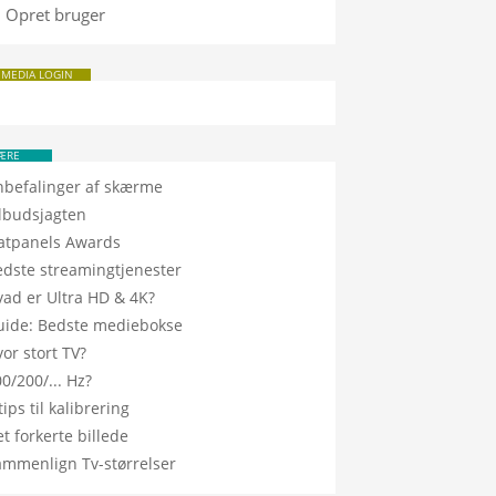
Opret bruger
 MEDIA LOGIN
ÆRE
nbefalinger af skærme
ilbudsjagten
latpanels Awards
edste streamingtjenester
vad er Ultra HD & 4K?
uide: Bedste mediebokse
or stort TV?
0/200/... Hz?
tips til kalibrering
t forkerte billede
ammenlign Tv-størrelser