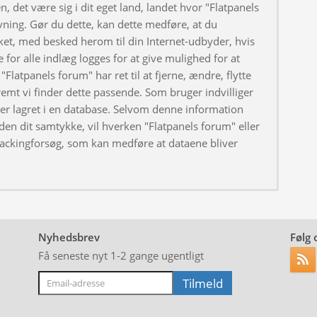
, det være sig i dit eget land, landet hvor "Flatpanels
ivning. Gør du dette, kan dette medføre, at du
ket, med besked herom til din Internet-udbyder, hvis
 for alle indlæg logges for at give mulighed for at
"Flatpanels forum" har ret til at fjerne, ændre, flytte
fremt vi finder dette passende. Som bruger indvilliger
iver lagret i en database. Selvom denne information
uden dit samtykke, vil hverken "Flatpanels forum" eller
hackingforsøg, som kan medføre at dataene bliver
Nyhedsbrev
Følg 
Få seneste nyt 1-2 gange ugentligt