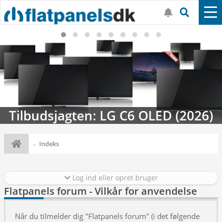
Tilbudsjagten: LG C6 OLED (2026)
Indeks
Log ind eller opret bruger
Flatpanels forum - Vilkår for anvendelse
Når du tilmelder dig "Flatpanels forum" (i det følgende