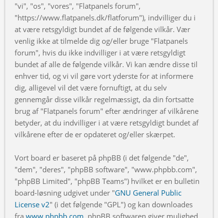
"vi", "os", "vores", "Flatpanels forum",
"https://www.flatpanels.dk/flatforum"), indvilliger du i
at være retsgyldigt bundet af de følgende vilkår. Vær
venlig ikke at tilmelde dig og/eller bruge "Flatpanels
forum", hvis du ikke indvilliger i at være retsgyldigt
bundet af alle de følgende vilkår. Vi kan ændre disse til
enhver tid, og vi vil gøre vort yderste for at informere
dig, alligevel vil det være fornuftigt, at du selv
gennemgår disse vilkår regelmæssigt, da din fortsatte
brug af "Flatpanels forum" efter ændringer af vilkårene
betyder, at du indvilliger i at være retsgyldigt bundet af
vilkårene efter de er opdateret og/eller skærpet.
Vort board er baseret på phpBB (i det følgende "de",
"dem", "deres", "phpBB software", "www.phpbb.com",
"phpBB Limited", "phpBB Teams") hvilket er en bulletin
board-løsning udgivet under "
GNU General Public
License v2
" (i det følgende "GPL") og kan downloades
fra
www.phpbb.com
. phpBB softwaren giver mulighed