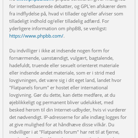
for internetbaserede debatter, og GPL'en afskærer dem
fra indflydelse på, hvad vi tillader og/eller afviser som
tilladeligt indhold og/eller tilladelig adfærd. For
yderligere information om phpBB, se venligst:
https://www.phpbb.com/
.
Du indvilliger i ikke at indsende nogen form for
fornærmende, uanstændigt, vulgært, bagtalende,
hadefuldt, truende eller sexuelt orienteret materiale
eller indsende andet materiale, som er i strid med
lovgivningen, det være sig i dit eget land, landet hvor
"Flatpanels forum" er hostet eller international
lovgivning. Gør du dette, kan dette medføre, at du
øjeblikkeligt og permanent bliver udelukket, med
besked herom til din Internet-udbyder, hvis vi vurderer
det nødvendigt. IP-adresserne for alle indlæg logges for
at give mulighed for at håndhæve disse vilkår. Du
indvilliger i at "Flatpanels forum" har ret til at fjerne,