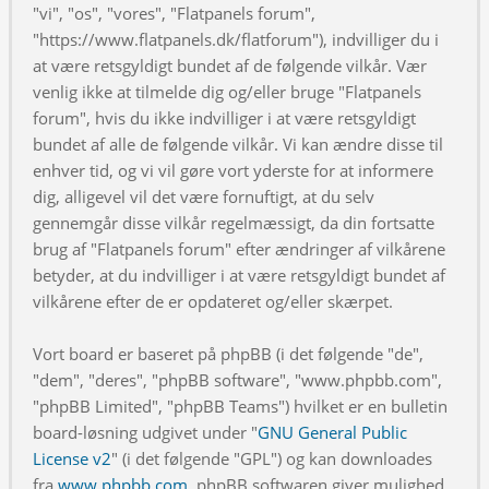
"vi", "os", "vores", "Flatpanels forum",
"https://www.flatpanels.dk/flatforum"), indvilliger du i
at være retsgyldigt bundet af de følgende vilkår. Vær
venlig ikke at tilmelde dig og/eller bruge "Flatpanels
forum", hvis du ikke indvilliger i at være retsgyldigt
bundet af alle de følgende vilkår. Vi kan ændre disse til
enhver tid, og vi vil gøre vort yderste for at informere
dig, alligevel vil det være fornuftigt, at du selv
gennemgår disse vilkår regelmæssigt, da din fortsatte
brug af "Flatpanels forum" efter ændringer af vilkårene
betyder, at du indvilliger i at være retsgyldigt bundet af
vilkårene efter de er opdateret og/eller skærpet.
Vort board er baseret på phpBB (i det følgende "de",
"dem", "deres", "phpBB software", "www.phpbb.com",
"phpBB Limited", "phpBB Teams") hvilket er en bulletin
board-løsning udgivet under "
GNU General Public
License v2
" (i det følgende "GPL") og kan downloades
fra
www.phpbb.com
. phpBB softwaren giver mulighed