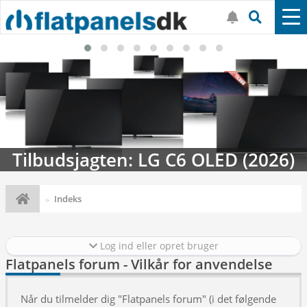
Tilbudsjagten: LG C6 OLED (2026)
Indeks
Log ind eller opret bruger
Flatpanels forum - Vilkår for anvendelse
Når du tilmelder dig "Flatpanels forum" (i det følgende