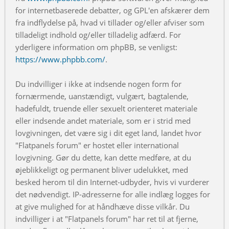
for internetbaserede debatter, og GPL'en afskærer dem
fra indflydelse på, hvad vi tillader og/eller afviser som
tilladeligt indhold og/eller tilladelig adfærd. For
yderligere information om phpBB, se venligst:
https://www.phpbb.com/
.
Du indvilliger i ikke at indsende nogen form for
fornærmende, uanstændigt, vulgært, bagtalende,
hadefuldt, truende eller sexuelt orienteret materiale
eller indsende andet materiale, som er i strid med
lovgivningen, det være sig i dit eget land, landet hvor
"Flatpanels forum" er hostet eller international
lovgivning. Gør du dette, kan dette medføre, at du
øjeblikkeligt og permanent bliver udelukket, med
besked herom til din Internet-udbyder, hvis vi vurderer
det nødvendigt. IP-adresserne for alle indlæg logges for
at give mulighed for at håndhæve disse vilkår. Du
indvilliger i at "Flatpanels forum" har ret til at fjerne,