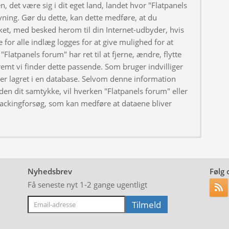
, det være sig i dit eget land, landet hvor "Flatpanels
ivning. Gør du dette, kan dette medføre, at du
ket, med besked herom til din Internet-udbyder, hvis
 for alle indlæg logges for at give mulighed for at
"Flatpanels forum" har ret til at fjerne, ændre, flytte
fremt vi finder dette passende. Som bruger indvilliger
iver lagret i en database. Selvom denne information
uden dit samtykke, vil hverken "Flatpanels forum" eller
hackingforsøg, som kan medføre at dataene bliver
Nyhedsbrev
Følg 
Få seneste nyt 1-2 gange ugentligt