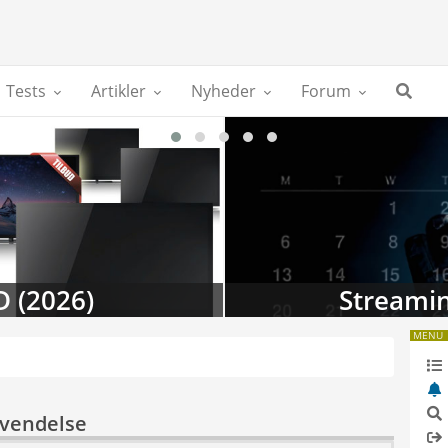
Tests
Artikler
Nyheder
Forum
D (2026)
Streamin
MENU
nvendelse