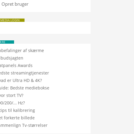
Opret bruger
 MEDIA LOGIN
ÆRE
nbefalinger af skærme
ilbudsjagten
latpanels Awards
edste streamingtjenester
vad er Ultra HD & 4K?
uide: Bedste mediebokse
or stort TV?
0/200/... Hz?
tips til kalibrering
t forkerte billede
ammenlign Tv-størrelser