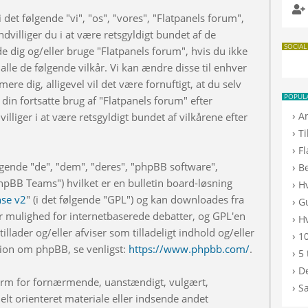
 det følgende "vi", "os", "vores", "Flatpanels forum",
dvilliger du i at være retsgyldigt bundet af de
SOCIAL
de dig og/eller bruge "Flatpanels forum", hvis du ikke
 alle de følgende vilkår. Vi kan ændre disse til enhver
rmere dig, alligevel vil det være fornuftigt, at du selv
POPUL
din fortsatte brug af "Flatpanels forum" efter
›
A
illiger i at være retsgyldigt bundet af vilkårene efter
›
T
›
F
lgende "de", "dem", "deres", "phpBB software",
›
B
BB Teams") hvilket er en bulletin board-løsning
›
H
nse v2
" (i det følgende "GPL") og kan downloades fra
›
G
r mulighed for internetbaserede debatter, og GPL'en
›
Hv
illader og/eller afviser som tilladeligt indhold og/eller
›
10
ation om phpBB, se venligst:
https://www.phpbb.com/
.
›
5 
›
De
 form for fornærmende, uanstændigt, vulgært,
›
S
elt orienteret materiale eller indsende andet