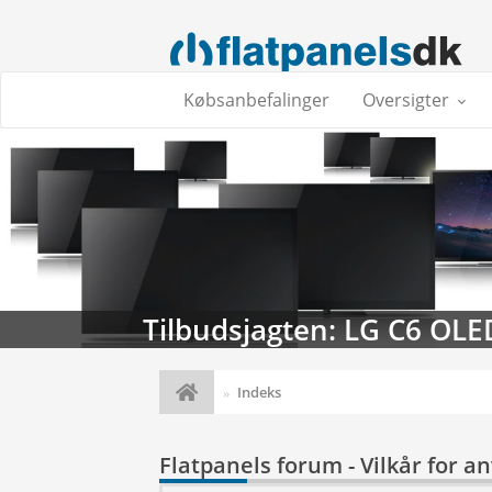
Købsanbefalinger
Oversigter
Tilbudsjagten: LG C6 OLE
Indeks
Flatpanels forum - Vilkår for a