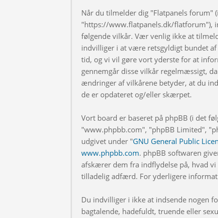
Når du tilmelder dig "Flatpanels forum" (i
"https://www.flatpanels.dk/flatforum"), in
følgende vilkår. Vær venlig ikke at tilmel
indvilliger i at være retsgyldigt bundet af
tid, og vi vil gøre vort yderste for at info
gennemgår disse vilkår regelmæssigt, da 
ændringer af vilkårene betyder, at du indv
de er opdateret og/eller skærpet.
Vort board er baseret på phpBB (i det fø
"www.phpbb.com", "phpBB Limited", "php
udgivet under "
GNU General Public Lice
www.phpbb.com
. phpBB softwaren give
afskærer dem fra indflydelse på, hvad vi t
tilladelig adfærd. For yderligere inform
Du indvilliger i ikke at indsende nogen
bagtalende, hadefuldt, truende eller sexu