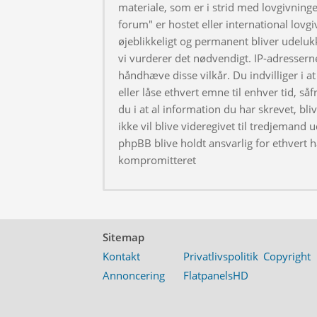
materiale, som er i strid med lovgivningen
forum" er hostet eller international lovg
øjeblikkeligt og permanent bliver udeluk
vi vurderer det nødvendigt. IP-adresserne
håndhæve disse vilkår. Du indvilliger i at 
eller låse ethvert emne til enhver tid, så
du i at al information du har skrevet, bl
ikke vil blive videregivet til tredjemand 
phpBB blive holdt ansvarlig for ethvert 
kompromitteret
Sitemap
Kontakt
Privatlivspolitik
Copyright
Annoncering
FlatpanelsHD