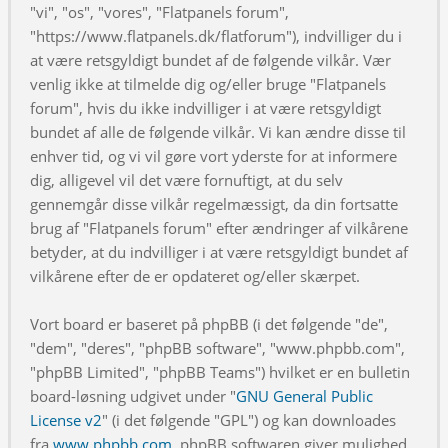
"vi", "os", "vores", "Flatpanels forum",
"https://www.flatpanels.dk/flatforum"), indvilliger du i
at være retsgyldigt bundet af de følgende vilkår. Vær
venlig ikke at tilmelde dig og/eller bruge "Flatpanels
forum", hvis du ikke indvilliger i at være retsgyldigt
bundet af alle de følgende vilkår. Vi kan ændre disse til
enhver tid, og vi vil gøre vort yderste for at informere
dig, alligevel vil det være fornuftigt, at du selv
gennemgår disse vilkår regelmæssigt, da din fortsatte
brug af "Flatpanels forum" efter ændringer af vilkårene
betyder, at du indvilliger i at være retsgyldigt bundet af
vilkårene efter de er opdateret og/eller skærpet.
Vort board er baseret på phpBB (i det følgende "de",
"dem", "deres", "phpBB software", "www.phpbb.com",
"phpBB Limited", "phpBB Teams") hvilket er en bulletin
board-løsning udgivet under "
GNU General Public
License v2
" (i det følgende "GPL") og kan downloades
fra
www.phpbb.com
. phpBB softwaren giver mulighed