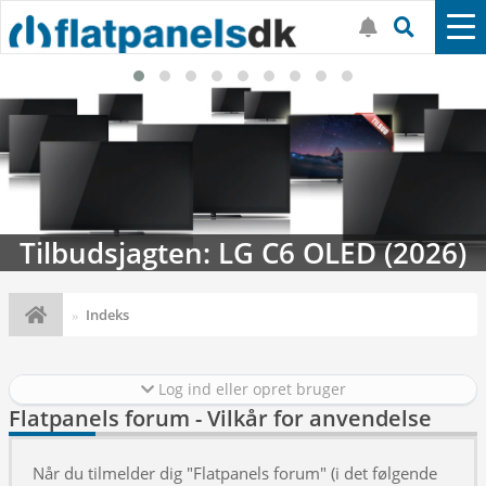
Tilbudsjagten: LG C6 OLED (2026)
Indeks
Log ind eller opret bruger
Flatpanels forum - Vilkår for anvendelse
Når du tilmelder dig "Flatpanels forum" (i det følgende