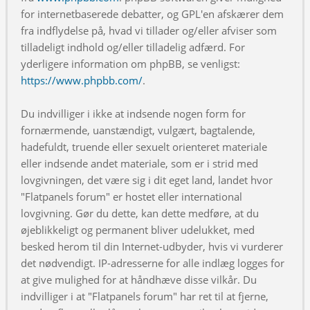
for internetbaserede debatter, og GPL'en afskærer dem
fra indflydelse på, hvad vi tillader og/eller afviser som
tilladeligt indhold og/eller tilladelig adfærd. For
yderligere information om phpBB, se venligst:
https://www.phpbb.com/
.
Du indvilliger i ikke at indsende nogen form for
fornærmende, uanstændigt, vulgært, bagtalende,
hadefuldt, truende eller sexuelt orienteret materiale
eller indsende andet materiale, som er i strid med
lovgivningen, det være sig i dit eget land, landet hvor
"Flatpanels forum" er hostet eller international
lovgivning. Gør du dette, kan dette medføre, at du
øjeblikkeligt og permanent bliver udelukket, med
besked herom til din Internet-udbyder, hvis vi vurderer
det nødvendigt. IP-adresserne for alle indlæg logges for
at give mulighed for at håndhæve disse vilkår. Du
indvilliger i at "Flatpanels forum" har ret til at fjerne,