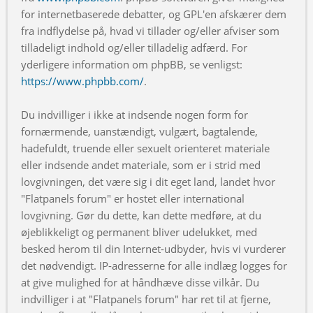
for internetbaserede debatter, og GPL'en afskærer dem
fra indflydelse på, hvad vi tillader og/eller afviser som
tilladeligt indhold og/eller tilladelig adfærd. For
yderligere information om phpBB, se venligst:
https://www.phpbb.com/
.
Du indvilliger i ikke at indsende nogen form for
fornærmende, uanstændigt, vulgært, bagtalende,
hadefuldt, truende eller sexuelt orienteret materiale
eller indsende andet materiale, som er i strid med
lovgivningen, det være sig i dit eget land, landet hvor
"Flatpanels forum" er hostet eller international
lovgivning. Gør du dette, kan dette medføre, at du
øjeblikkeligt og permanent bliver udelukket, med
besked herom til din Internet-udbyder, hvis vi vurderer
det nødvendigt. IP-adresserne for alle indlæg logges for
at give mulighed for at håndhæve disse vilkår. Du
indvilliger i at "Flatpanels forum" har ret til at fjerne,