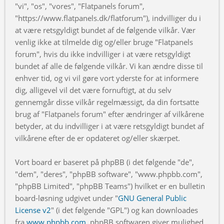
"vi", "os", "vores", "Flatpanels forum",
"https://www.flatpanels.dk/flatforum"), indvilliger du i
at være retsgyldigt bundet af de følgende vilkår. Vær
venlig ikke at tilmelde dig og/eller bruge "Flatpanels
forum", hvis du ikke indvilliger i at være retsgyldigt
bundet af alle de følgende vilkår. Vi kan ændre disse til
enhver tid, og vi vil gøre vort yderste for at informere
dig, alligevel vil det være fornuftigt, at du selv
gennemgår disse vilkår regelmæssigt, da din fortsatte
brug af "Flatpanels forum" efter ændringer af vilkårene
betyder, at du indvilliger i at være retsgyldigt bundet af
vilkårene efter de er opdateret og/eller skærpet.
Vort board er baseret på phpBB (i det følgende "de",
"dem", "deres", "phpBB software", "www.phpbb.com",
"phpBB Limited", "phpBB Teams") hvilket er en bulletin
board-løsning udgivet under "
GNU General Public
License v2
" (i det følgende "GPL") og kan downloades
fra
www.phpbb.com
. phpBB softwaren giver mulighed