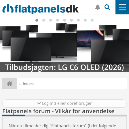
Tilbudsjagten: LG C6 OLED (2026)
Indeks
Log ind eller opret bruger
Flatpanels forum - Vilkår for anvendelse
Når du tilmelder dig "Flatpanels forum" (i det følgende