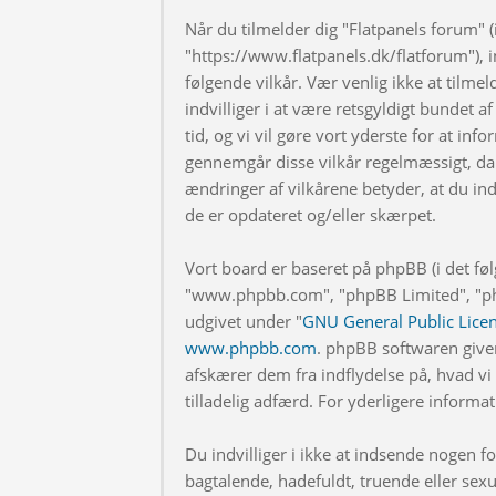
Når du tilmelder dig "Flatpanels forum" (i
"https://www.flatpanels.dk/flatforum"), in
følgende vilkår. Vær venlig ikke at tilmel
indvilliger i at være retsgyldigt bundet af
tid, og vi vil gøre vort yderste for at info
gennemgår disse vilkår regelmæssigt, da 
ændringer af vilkårene betyder, at du indv
de er opdateret og/eller skærpet.
Vort board er baseret på phpBB (i det fø
"www.phpbb.com", "phpBB Limited", "php
udgivet under "
GNU General Public Lice
www.phpbb.com
. phpBB softwaren give
afskærer dem fra indflydelse på, hvad vi t
tilladelig adfærd. For yderligere inform
Du indvilliger i ikke at indsende nogen
bagtalende, hadefuldt, truende eller sexu