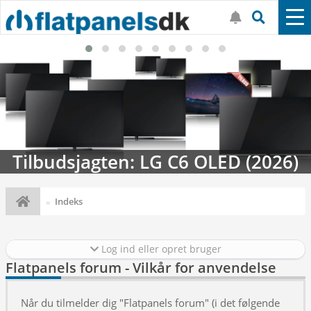
Tilbudsjagten: LG C6 OLED (2026)
Indeks
Log ind eller opret bruger
Flatpanels forum - Vilkår for anvendelse
Når du tilmelder dig "Flatpanels forum" (i det følgende