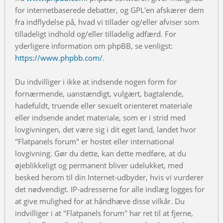
for internetbaserede debatter, og GPL'en afskærer dem
fra indflydelse på, hvad vi tillader og/eller afviser som
tilladeligt indhold og/eller tilladelig adfærd. For
yderligere information om phpBB, se venligst:
https://www.phpbb.com/
.
Du indvilliger i ikke at indsende nogen form for
fornærmende, uanstændigt, vulgært, bagtalende,
hadefuldt, truende eller sexuelt orienteret materiale
eller indsende andet materiale, som er i strid med
lovgivningen, det være sig i dit eget land, landet hvor
"Flatpanels forum" er hostet eller international
lovgivning. Gør du dette, kan dette medføre, at du
øjeblikkeligt og permanent bliver udelukket, med
besked herom til din Internet-udbyder, hvis vi vurderer
det nødvendigt. IP-adresserne for alle indlæg logges for
at give mulighed for at håndhæve disse vilkår. Du
indvilliger i at "Flatpanels forum" har ret til at fjerne,