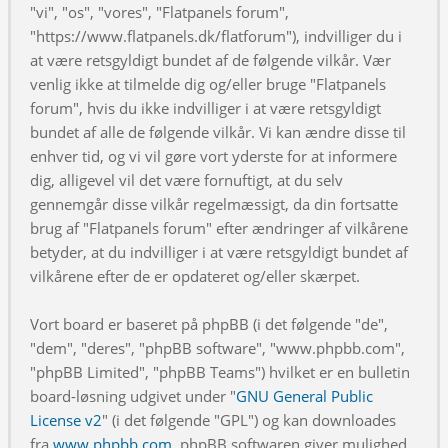
"vi", "os", "vores", "Flatpanels forum",
"https://www.flatpanels.dk/flatforum"), indvilliger du i
at være retsgyldigt bundet af de følgende vilkår. Vær
venlig ikke at tilmelde dig og/eller bruge "Flatpanels
forum", hvis du ikke indvilliger i at være retsgyldigt
bundet af alle de følgende vilkår. Vi kan ændre disse til
enhver tid, og vi vil gøre vort yderste for at informere
dig, alligevel vil det være fornuftigt, at du selv
gennemgår disse vilkår regelmæssigt, da din fortsatte
brug af "Flatpanels forum" efter ændringer af vilkårene
betyder, at du indvilliger i at være retsgyldigt bundet af
vilkårene efter de er opdateret og/eller skærpet.
Vort board er baseret på phpBB (i det følgende "de",
"dem", "deres", "phpBB software", "www.phpbb.com",
"phpBB Limited", "phpBB Teams") hvilket er en bulletin
board-løsning udgivet under "
GNU General Public
License v2
" (i det følgende "GPL") og kan downloades
fra
www.phpbb.com
. phpBB softwaren giver mulighed