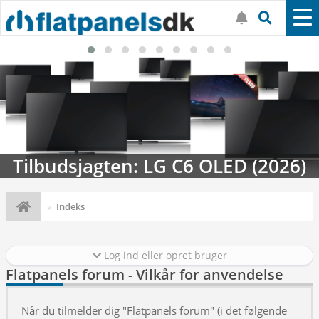
Tilbudsjagten: LG C6 OLED (2026)
Indeks
Log ind eller opret bruger
Flatpanels forum - Vilkår for anvendelse
Når du tilmelder dig "Flatpanels forum" (i det følgende