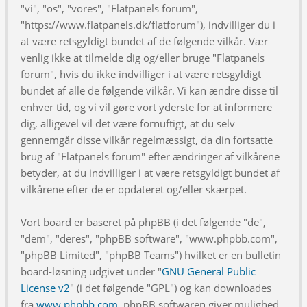
"vi", "os", "vores", "Flatpanels forum",
"https://www.flatpanels.dk/flatforum"), indvilliger du i
at være retsgyldigt bundet af de følgende vilkår. Vær
venlig ikke at tilmelde dig og/eller bruge "Flatpanels
forum", hvis du ikke indvilliger i at være retsgyldigt
bundet af alle de følgende vilkår. Vi kan ændre disse til
enhver tid, og vi vil gøre vort yderste for at informere
dig, alligevel vil det være fornuftigt, at du selv
gennemgår disse vilkår regelmæssigt, da din fortsatte
brug af "Flatpanels forum" efter ændringer af vilkårene
betyder, at du indvilliger i at være retsgyldigt bundet af
vilkårene efter de er opdateret og/eller skærpet.
Vort board er baseret på phpBB (i det følgende "de",
"dem", "deres", "phpBB software", "www.phpbb.com",
"phpBB Limited", "phpBB Teams") hvilket er en bulletin
board-løsning udgivet under "
GNU General Public
License v2
" (i det følgende "GPL") og kan downloades
fra
www.phpbb.com
. phpBB softwaren giver mulighed