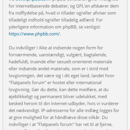
for internetbaserede debatter, og GPL'en afskærer dem
fra indflydelse på, hvad vi tillader og/eller afviser som
tilladeligt indhold og/eller tilladelig adfærd. For
yderligere information om phpBB, se venligst:
https://www.phpbb.com/
.
Du indvilliger i ikke at indsende nogen form for
fornærmende, uanstændigt, vulgært, bagtalende,
hadefuldt, truende eller sexuelt orienteret materiale
eller indsende andet materiale, som er i strid med
lovgivningen, det være sig i dit eget land, landet hvor
"Flatpanels forum" er hostet eller international
lovgivning. Gør du dette, kan dette medføre, at du
øjeblikkeligt og permanent bliver udelukket, med
besked herom til din Internet-udbyder, hvis vi vurderer
det nødvendigt. IP-adresserne for alle indlæg logges for
at give mulighed for at håndhæve disse vilkår. Du
indvilliger i at "Flatpanels forum" har ret til at fjerne,