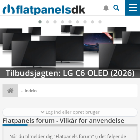
Tilbudsjagten: LG C6 OLED (2026)
Indeks
Log ind eller opret bruger
Flatpanels forum - Vilkår for anvendelse
Når du tilmelder dig "Flatpanels forum" (i det følgende