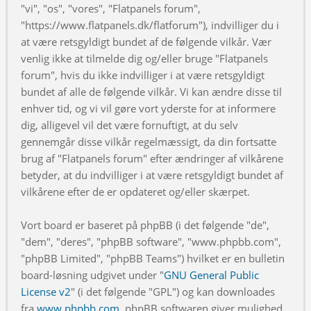
"vi", "os", "vores", "Flatpanels forum",
"https://www.flatpanels.dk/flatforum"), indvilliger du i
at være retsgyldigt bundet af de følgende vilkår. Vær
venlig ikke at tilmelde dig og/eller bruge "Flatpanels
forum", hvis du ikke indvilliger i at være retsgyldigt
bundet af alle de følgende vilkår. Vi kan ændre disse til
enhver tid, og vi vil gøre vort yderste for at informere
dig, alligevel vil det være fornuftigt, at du selv
gennemgår disse vilkår regelmæssigt, da din fortsatte
brug af "Flatpanels forum" efter ændringer af vilkårene
betyder, at du indvilliger i at være retsgyldigt bundet af
vilkårene efter de er opdateret og/eller skærpet.
Vort board er baseret på phpBB (i det følgende "de",
"dem", "deres", "phpBB software", "www.phpbb.com",
"phpBB Limited", "phpBB Teams") hvilket er en bulletin
board-løsning udgivet under "
GNU General Public
License v2
" (i det følgende "GPL") og kan downloades
fra
www.phpbb.com
. phpBB softwaren giver mulighed