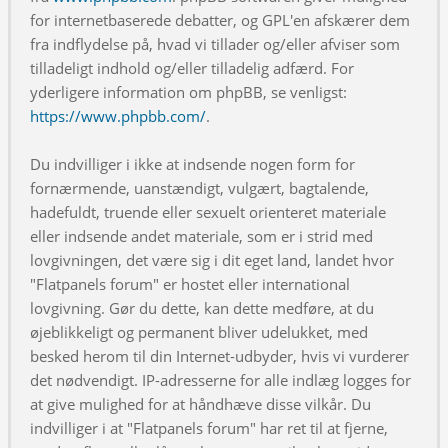
for internetbaserede debatter, og GPL'en afskærer dem
fra indflydelse på, hvad vi tillader og/eller afviser som
tilladeligt indhold og/eller tilladelig adfærd. For
yderligere information om phpBB, se venligst:
https://www.phpbb.com/
.
Du indvilliger i ikke at indsende nogen form for
fornærmende, uanstændigt, vulgært, bagtalende,
hadefuldt, truende eller sexuelt orienteret materiale
eller indsende andet materiale, som er i strid med
lovgivningen, det være sig i dit eget land, landet hvor
"Flatpanels forum" er hostet eller international
lovgivning. Gør du dette, kan dette medføre, at du
øjeblikkeligt og permanent bliver udelukket, med
besked herom til din Internet-udbyder, hvis vi vurderer
det nødvendigt. IP-adresserne for alle indlæg logges for
at give mulighed for at håndhæve disse vilkår. Du
indvilliger i at "Flatpanels forum" har ret til at fjerne,