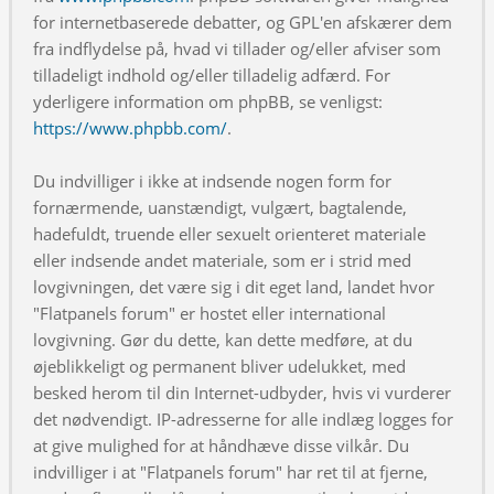
for internetbaserede debatter, og GPL'en afskærer dem
fra indflydelse på, hvad vi tillader og/eller afviser som
tilladeligt indhold og/eller tilladelig adfærd. For
yderligere information om phpBB, se venligst:
https://www.phpbb.com/
.
Du indvilliger i ikke at indsende nogen form for
fornærmende, uanstændigt, vulgært, bagtalende,
hadefuldt, truende eller sexuelt orienteret materiale
eller indsende andet materiale, som er i strid med
lovgivningen, det være sig i dit eget land, landet hvor
"Flatpanels forum" er hostet eller international
lovgivning. Gør du dette, kan dette medføre, at du
øjeblikkeligt og permanent bliver udelukket, med
besked herom til din Internet-udbyder, hvis vi vurderer
det nødvendigt. IP-adresserne for alle indlæg logges for
at give mulighed for at håndhæve disse vilkår. Du
indvilliger i at "Flatpanels forum" har ret til at fjerne,