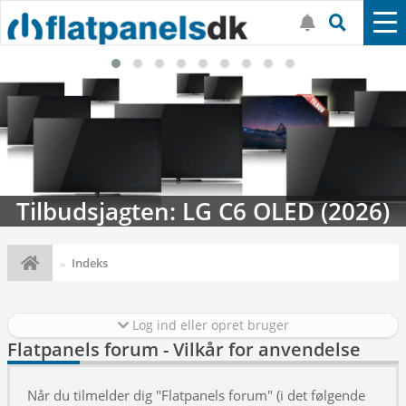
Tilbudsjagten: LG C6 OLED (2026)
Indeks
Log ind eller opret bruger
Flatpanels forum - Vilkår for anvendelse
Når du tilmelder dig "Flatpanels forum" (i det følgende