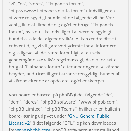
"vi", "os", "vores", "Flatpanels forum",
"https://www.flatpanels.dk/flatforum"), indvilliger du i
at være retsgyldigt bundet af de følgende vilkår. Vær
venlig ikke at tilmelde dig og/eller bruge "Flatpanels
forum", hvis du ikke indvilliger i at være retsgyldigt
bundet af alle de følgende vilkår. Vi kan ændre disse til
enhver tid, og vi vil gøre vort yderste for at informere
dig, alligevel vil det være fornuftigt, at du selv
gennemgår disse vilkår regelmæssigt, da din fortsatte
brug af "Flatpanels forum" efter ændringer af vilkårene
betyder, at du indvilliger i at være retsgyldigt bundet af
vilkårene efter de er opdateret og/eller skærpet.
Vort board er baseret på phpBB (i det følgende "de",
"dem", "deres", "phpBB software", "www.phpbb.com",
"phpBB Limited", "phpBB Teams") hvilket er en bulletin
board-løsning udgivet under "
GNU General Public
License v2
" (i det følgende "GPL") og kan downloades
fra
www.phpbb.com
. phpBB softwaren giver mulighed