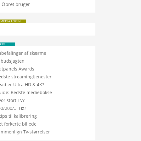
Opret bruger
 MEDIA LOGIN
ÆRE
nbefalinger af skærme
ilbudsjagten
latpanels Awards
edste streamingtjenester
vad er Ultra HD & 4K?
uide: Bedste mediebokse
or stort TV?
0/200/... Hz?
tips til kalibrering
t forkerte billede
ammenlign Tv-størrelser