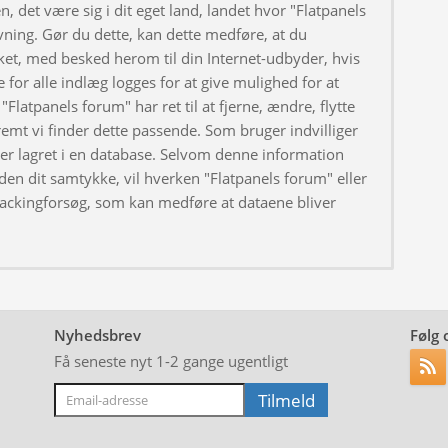
, det være sig i dit eget land, landet hvor "Flatpanels
ivning. Gør du dette, kan dette medføre, at du
ket, med besked herom til din Internet-udbyder, hvis
 for alle indlæg logges for at give mulighed for at
"Flatpanels forum" har ret til at fjerne, ændre, flytte
fremt vi finder dette passende. Som bruger indvilliger
iver lagret i en database. Selvom denne information
uden dit samtykke, vil hverken "Flatpanels forum" eller
hackingforsøg, som kan medføre at dataene bliver
Nyhedsbrev
Følg 
Få seneste nyt 1-2 gange ugentligt