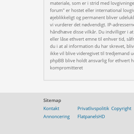
materiale, som er i strid med lovgivningen
forum" er hostet eller international lovg
øjeblikkeligt og permanent bliver udeluk
vi vurderer det nødvendigt. IP-adresserne
håndhæve disse vilkår. Du indvilliger i at 
eller låse ethvert emne til enhver tid, så
du i at al information du har skrevet, bl
ikke vil blive videregivet til tredjemand 
phpBB blive holdt ansvarlig for ethvert 
kompromitteret
Sitemap
Kontakt
Privatlivspolitik
Copyright
Annoncering
FlatpanelsHD