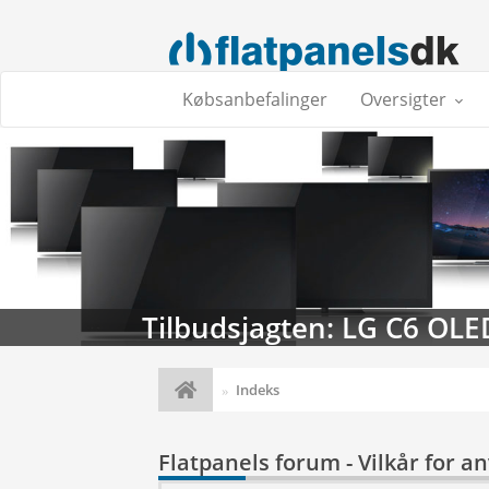
Købsanbefalinger
Oversigter
Tilbudsjagten: LG C6 OLE
Indeks
Flatpanels forum - Vilkår for a