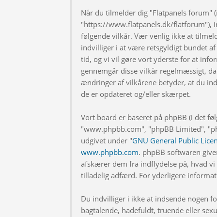
Når du tilmelder dig "Flatpanels forum" (i
"https://www.flatpanels.dk/flatforum"), in
følgende vilkår. Vær venlig ikke at tilmel
indvilliger i at være retsgyldigt bundet af
tid, og vi vil gøre vort yderste for at info
gennemgår disse vilkår regelmæssigt, da 
ændringer af vilkårene betyder, at du indv
de er opdateret og/eller skærpet.
Vort board er baseret på phpBB (i det fø
"www.phpbb.com", "phpBB Limited", "php
udgivet under "
GNU General Public Lice
www.phpbb.com
. phpBB softwaren give
afskærer dem fra indflydelse på, hvad vi t
tilladelig adfærd. For yderligere inform
Du indvilliger i ikke at indsende nogen
bagtalende, hadefuldt, truende eller sexu