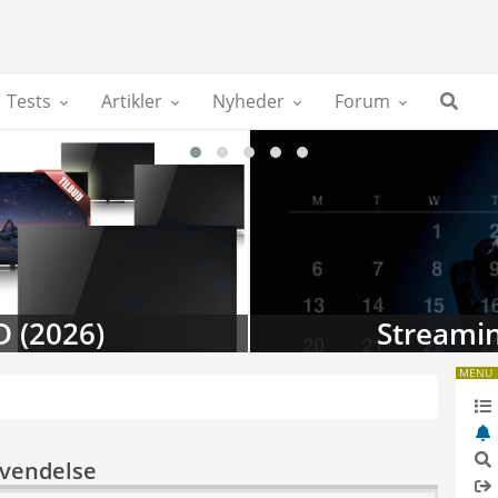
Tests
Artikler
Nyheder
Forum
D (2026)
Streamin
MENU
nvendelse