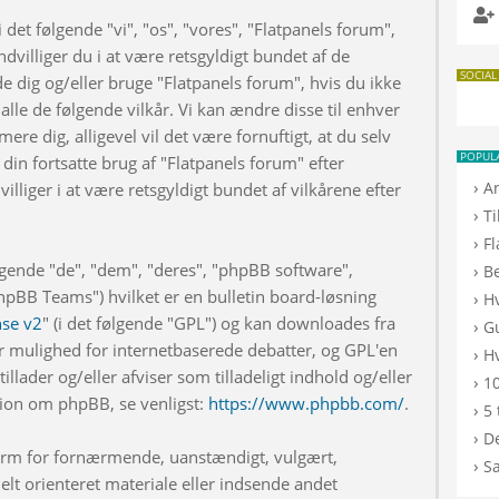
 det følgende "vi", "os", "vores", "Flatpanels forum",
dvilliger du i at være retsgyldigt bundet af de
SOCIAL
de dig og/eller bruge "Flatpanels forum", hvis du ikke
 alle de følgende vilkår. Vi kan ændre disse til enhver
rmere dig, alligevel vil det være fornuftigt, at du selv
POPUL
din fortsatte brug af "Flatpanels forum" efter
›
A
illiger i at være retsgyldigt bundet af vilkårene efter
›
T
›
F
lgende "de", "dem", "deres", "phpBB software",
›
B
BB Teams") hvilket er en bulletin board-løsning
›
H
nse v2
" (i det følgende "GPL") og kan downloades fra
›
G
r mulighed for internetbaserede debatter, og GPL'en
›
Hv
illader og/eller afviser som tilladeligt indhold og/eller
›
10
ation om phpBB, se venligst:
https://www.phpbb.com/
.
›
5 
›
De
 form for fornærmende, uanstændigt, vulgært,
›
S
elt orienteret materiale eller indsende andet