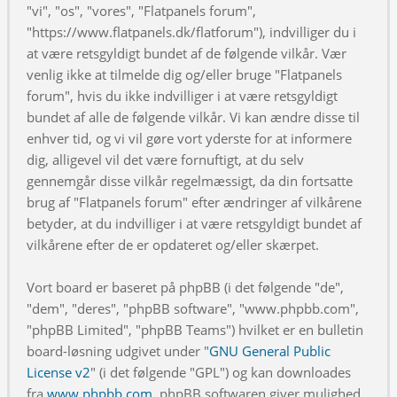
"vi", "os", "vores", "Flatpanels forum",
"https://www.flatpanels.dk/flatforum"), indvilliger du i
at være retsgyldigt bundet af de følgende vilkår. Vær
venlig ikke at tilmelde dig og/eller bruge "Flatpanels
forum", hvis du ikke indvilliger i at være retsgyldigt
bundet af alle de følgende vilkår. Vi kan ændre disse til
enhver tid, og vi vil gøre vort yderste for at informere
dig, alligevel vil det være fornuftigt, at du selv
gennemgår disse vilkår regelmæssigt, da din fortsatte
brug af "Flatpanels forum" efter ændringer af vilkårene
betyder, at du indvilliger i at være retsgyldigt bundet af
vilkårene efter de er opdateret og/eller skærpet.
Vort board er baseret på phpBB (i det følgende "de",
"dem", "deres", "phpBB software", "www.phpbb.com",
"phpBB Limited", "phpBB Teams") hvilket er en bulletin
board-løsning udgivet under "
GNU General Public
License v2
" (i det følgende "GPL") og kan downloades
fra
www.phpbb.com
. phpBB softwaren giver mulighed