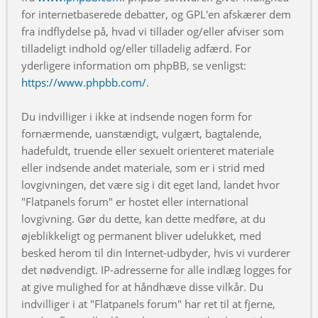
for internetbaserede debatter, og GPL'en afskærer dem
fra indflydelse på, hvad vi tillader og/eller afviser som
tilladeligt indhold og/eller tilladelig adfærd. For
yderligere information om phpBB, se venligst:
https://www.phpbb.com/
.
Du indvilliger i ikke at indsende nogen form for
fornærmende, uanstændigt, vulgært, bagtalende,
hadefuldt, truende eller sexuelt orienteret materiale
eller indsende andet materiale, som er i strid med
lovgivningen, det være sig i dit eget land, landet hvor
"Flatpanels forum" er hostet eller international
lovgivning. Gør du dette, kan dette medføre, at du
øjeblikkeligt og permanent bliver udelukket, med
besked herom til din Internet-udbyder, hvis vi vurderer
det nødvendigt. IP-adresserne for alle indlæg logges for
at give mulighed for at håndhæve disse vilkår. Du
indvilliger i at "Flatpanels forum" har ret til at fjerne,