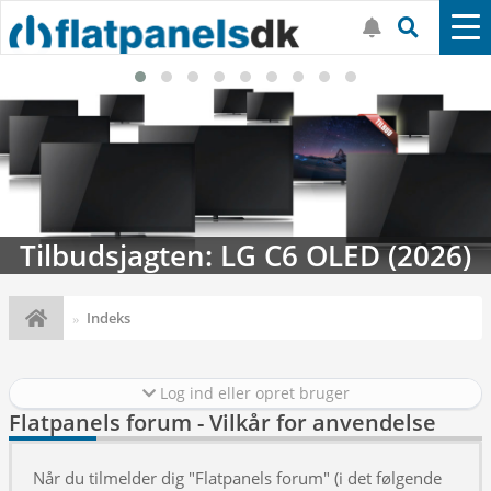
Tilbudsjagten: LG C6 OLED (2026)
Indeks
Log ind eller opret bruger
Flatpanels forum - Vilkår for anvendelse
Når du tilmelder dig "Flatpanels forum" (i det følgende