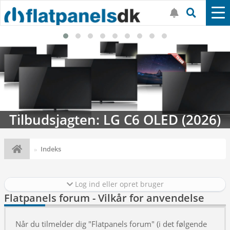
Tilbudsjagten: LG C6 OLED (2026)
Indeks
Log ind eller opret bruger
Flatpanels forum - Vilkår for anvendelse
Når du tilmelder dig "Flatpanels forum" (i det følgende