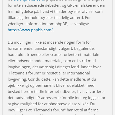
for internetbaserede debatter, og GPL'en afskærer dem
fra indflydelse på, hvad vi tillader og/eller afviser som
tilladeligt indhold og/eller tilladelig adfærd. For
yderligere information om phpBB, se venligst:
https://www.phpbb.com/
.
Du indvilliger i ikke at indsende nogen form for
fornærmende, uanstændigt, vulgært, bagtalende,
hadefuldt, truende eller sexuelt orienteret materiale
eller indsende andet materiale, som er i strid med
lovgivningen, det være sig i dit eget land, landet hvor
"Flatpanels forum" er hostet eller international
lovgivning. Gør du dette, kan dette medføre, at du
øjeblikkeligt og permanent bliver udelukket, med
besked herom til din Internet-udbyder, hvis vi vurderer
det nødvendigt. IP-adresserne for alle indlæg logges for
at give mulighed for at håndhæve disse vilkår. Du
indvilliger i at "Flatpanels forum" har ret til at fjerne,