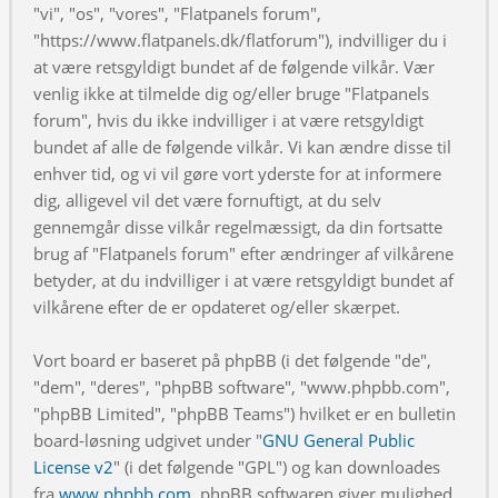
"vi", "os", "vores", "Flatpanels forum",
"https://www.flatpanels.dk/flatforum"), indvilliger du i
at være retsgyldigt bundet af de følgende vilkår. Vær
venlig ikke at tilmelde dig og/eller bruge "Flatpanels
forum", hvis du ikke indvilliger i at være retsgyldigt
bundet af alle de følgende vilkår. Vi kan ændre disse til
enhver tid, og vi vil gøre vort yderste for at informere
dig, alligevel vil det være fornuftigt, at du selv
gennemgår disse vilkår regelmæssigt, da din fortsatte
brug af "Flatpanels forum" efter ændringer af vilkårene
betyder, at du indvilliger i at være retsgyldigt bundet af
vilkårene efter de er opdateret og/eller skærpet.
Vort board er baseret på phpBB (i det følgende "de",
"dem", "deres", "phpBB software", "www.phpbb.com",
"phpBB Limited", "phpBB Teams") hvilket er en bulletin
board-løsning udgivet under "
GNU General Public
License v2
" (i det følgende "GPL") og kan downloades
fra
www.phpbb.com
. phpBB softwaren giver mulighed