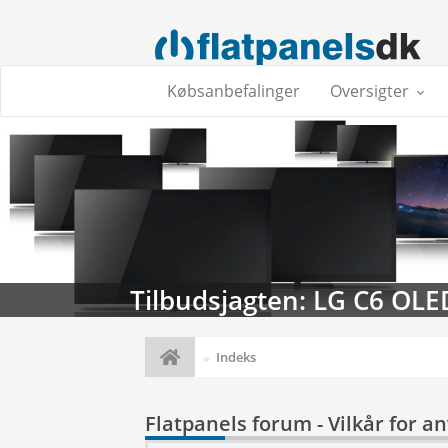
Købsanbefalinger
Oversigter
Tilbudsjagten: LG C6 OLE
Indeks
Flatpanels forum - Vilkår for a