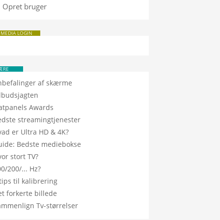
Opret bruger
 MEDIA LOGIN
ÆRE
nbefalinger af skærme
ilbudsjagten
latpanels Awards
edste streamingtjenester
vad er Ultra HD & 4K?
uide: Bedste mediebokse
or stort TV?
0/200/... Hz?
tips til kalibrering
t forkerte billede
ammenlign Tv-størrelser