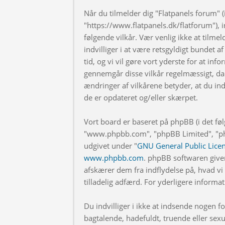
Når du tilmelder dig "Flatpanels forum" (i
"https://www.flatpanels.dk/flatforum"), in
følgende vilkår. Vær venlig ikke at tilmel
indvilliger i at være retsgyldigt bundet af
tid, og vi vil gøre vort yderste for at info
gennemgår disse vilkår regelmæssigt, da 
ændringer af vilkårene betyder, at du indv
de er opdateret og/eller skærpet.
Vort board er baseret på phpBB (i det fø
"www.phpbb.com", "phpBB Limited", "php
udgivet under "
GNU General Public Lice
www.phpbb.com
. phpBB softwaren give
afskærer dem fra indflydelse på, hvad vi t
tilladelig adfærd. For yderligere inform
Du indvilliger i ikke at indsende nogen
bagtalende, hadefuldt, truende eller sexu