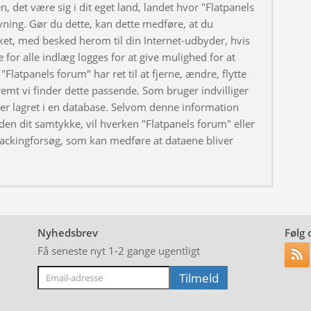
, det være sig i dit eget land, landet hvor "Flatpanels
ivning. Gør du dette, kan dette medføre, at du
ket, med besked herom til din Internet-udbyder, hvis
 for alle indlæg logges for at give mulighed for at
"Flatpanels forum" har ret til at fjerne, ændre, flytte
fremt vi finder dette passende. Som bruger indvilliger
iver lagret i en database. Selvom denne information
uden dit samtykke, vil hverken "Flatpanels forum" eller
hackingforsøg, som kan medføre at dataene bliver
Nyhedsbrev
Følg 
Få seneste nyt 1-2 gange ugentligt