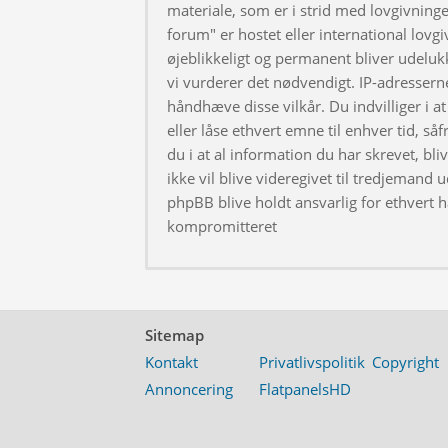
materiale, som er i strid med lovgivningen
forum" er hostet eller international lovg
øjeblikkeligt og permanent bliver udeluk
vi vurderer det nødvendigt. IP-adresserne
håndhæve disse vilkår. Du indvilliger i at 
eller låse ethvert emne til enhver tid, så
du i at al information du har skrevet, bl
ikke vil blive videregivet til tredjemand 
phpBB blive holdt ansvarlig for ethvert 
kompromitteret
Sitemap
Kontakt
Privatlivspolitik
Copyright
Annoncering
FlatpanelsHD