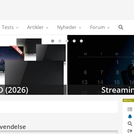
Tests
Artikler
Nyheder
Forum
D (2026)
Streamin
MENU
nvendelse