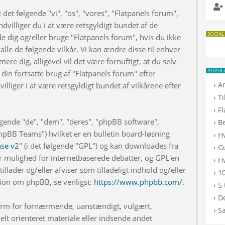
 det følgende "vi", "os", "vores", "Flatpanels forum",
dvilliger du i at være retsgyldigt bundet af de
SOCIAL
de dig og/eller bruge "Flatpanels forum", hvis du ikke
 alle de følgende vilkår. Vi kan ændre disse til enhver
rmere dig, alligevel vil det være fornuftigt, at du selv
POPUL
din fortsatte brug af "Flatpanels forum" efter
›
A
illiger i at være retsgyldigt bundet af vilkårene efter
›
T
›
F
lgende "de", "dem", "deres", "phpBB software",
›
B
BB Teams") hvilket er en bulletin board-løsning
›
H
nse v2
" (i det følgende "GPL") og kan downloades fra
›
G
r mulighed for internetbaserede debatter, og GPL'en
›
Hv
illader og/eller afviser som tilladeligt indhold og/eller
›
10
ation om phpBB, se venligst:
https://www.phpbb.com/
.
›
5 
›
De
 form for fornærmende, uanstændigt, vulgært,
›
S
elt orienteret materiale eller indsende andet