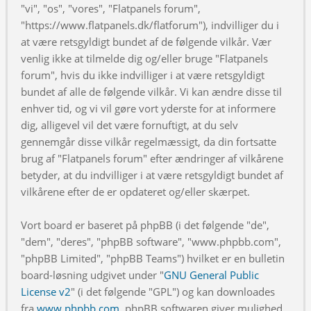
"vi", "os", "vores", "Flatpanels forum",
"https://www.flatpanels.dk/flatforum"), indvilliger du i
at være retsgyldigt bundet af de følgende vilkår. Vær
venlig ikke at tilmelde dig og/eller bruge "Flatpanels
forum", hvis du ikke indvilliger i at være retsgyldigt
bundet af alle de følgende vilkår. Vi kan ændre disse til
enhver tid, og vi vil gøre vort yderste for at informere
dig, alligevel vil det være fornuftigt, at du selv
gennemgår disse vilkår regelmæssigt, da din fortsatte
brug af "Flatpanels forum" efter ændringer af vilkårene
betyder, at du indvilliger i at være retsgyldigt bundet af
vilkårene efter de er opdateret og/eller skærpet.
Vort board er baseret på phpBB (i det følgende "de",
"dem", "deres", "phpBB software", "www.phpbb.com",
"phpBB Limited", "phpBB Teams") hvilket er en bulletin
board-løsning udgivet under "
GNU General Public
License v2
" (i det følgende "GPL") og kan downloades
fra
www.phpbb.com
. phpBB softwaren giver mulighed