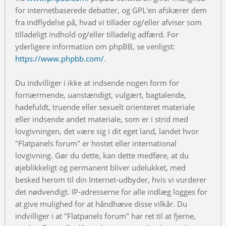
for internetbaserede debatter, og GPL'en afskærer dem
fra indflydelse på, hvad vi tillader og/eller afviser som
tilladeligt indhold og/eller tilladelig adfærd. For
yderligere information om phpBB, se venligst:
https://www.phpbb.com/
.
Du indvilliger i ikke at indsende nogen form for
fornærmende, uanstændigt, vulgært, bagtalende,
hadefuldt, truende eller sexuelt orienteret materiale
eller indsende andet materiale, som er i strid med
lovgivningen, det være sig i dit eget land, landet hvor
"Flatpanels forum" er hostet eller international
lovgivning. Gør du dette, kan dette medføre, at du
øjeblikkeligt og permanent bliver udelukket, med
besked herom til din Internet-udbyder, hvis vi vurderer
det nødvendigt. IP-adresserne for alle indlæg logges for
at give mulighed for at håndhæve disse vilkår. Du
indvilliger i at "Flatpanels forum" har ret til at fjerne,