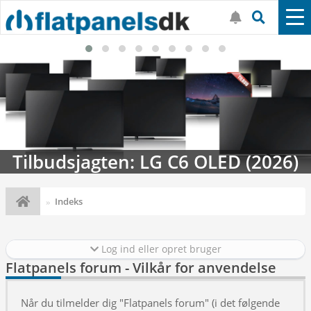
Tilbudsjagten: LG C6 OLED (2026)
Indeks
Log ind eller opret bruger
Flatpanels forum - Vilkår for anvendelse
Når du tilmelder dig "Flatpanels forum" (i det følgende