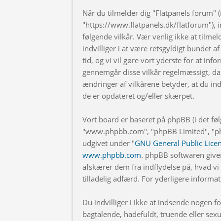
Når du tilmelder dig "Flatpanels forum" (i
"https://www.flatpanels.dk/flatforum"), in
følgende vilkår. Vær venlig ikke at tilmel
indvilliger i at være retsgyldigt bundet af
tid, og vi vil gøre vort yderste for at info
gennemgår disse vilkår regelmæssigt, da 
ændringer af vilkårene betyder, at du indv
de er opdateret og/eller skærpet.
Vort board er baseret på phpBB (i det fø
"www.phpbb.com", "phpBB Limited", "php
udgivet under "
GNU General Public Lice
www.phpbb.com
. phpBB softwaren give
afskærer dem fra indflydelse på, hvad vi t
tilladelig adfærd. For yderligere inform
Du indvilliger i ikke at indsende nogen
bagtalende, hadefuldt, truende eller sexu