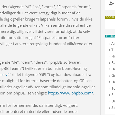
 det følgende "vi", "os", "vores", "Flatpanels forum",
dvilliger du i at være retsgyldigt bundet af de
SOCIAL
de dig og/eller bruge "Flatpanels forum", hvis du ikke
 alle de følgende vilkår. Vi kan ændre disse til enhver
rmere dig, alligevel vil det være fornuftigt, at du selv
POPUL
din fortsatte brug af "Flatpanels forum" efter
›
A
illiger i at være retsgyldigt bundet af vilkårene efter
›
T
›
F
lgende "de", "dem", "deres", "phpBB software",
›
B
BB Teams") hvilket er en bulletin board-løsning
›
H
nse v2
" (i det følgende "GPL") og kan downloades fra
›
G
r mulighed for internetbaserede debatter, og GPL'en
›
Hv
illader og/eller afviser som tilladeligt indhold og/eller
›
10
ation om phpBB, se venligst:
https://www.phpbb.com/
.
›
5 
›
De
 form for fornærmende, uanstændigt, vulgært,
›
S
elt orienteret materiale eller indsende andet