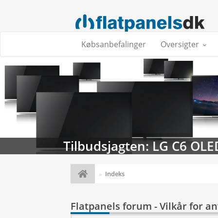
Købsanbefalinger
Oversigter
Tilbudsjagten: LG C6 OLE
Indeks
Flatpanels forum - Vilkår for a