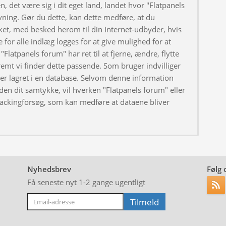
, det være sig i dit eget land, landet hvor "Flatpanels
ivning. Gør du dette, kan dette medføre, at du
ket, med besked herom til din Internet-udbyder, hvis
 for alle indlæg logges for at give mulighed for at
"Flatpanels forum" har ret til at fjerne, ændre, flytte
fremt vi finder dette passende. Som bruger indvilliger
iver lagret i en database. Selvom denne information
uden dit samtykke, vil hverken "Flatpanels forum" eller
hackingforsøg, som kan medføre at dataene bliver
Nyhedsbrev
Følg 
Få seneste nyt 1-2 gange ugentligt