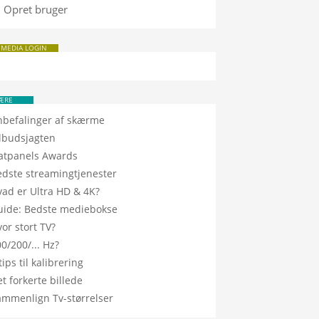
Opret bruger
 MEDIA LOGIN
ÆRE
nbefalinger af skærme
ilbudsjagten
latpanels Awards
edste streamingtjenester
vad er Ultra HD & 4K?
uide: Bedste mediebokse
or stort TV?
0/200/... Hz?
tips til kalibrering
t forkerte billede
ammenlign Tv-størrelser