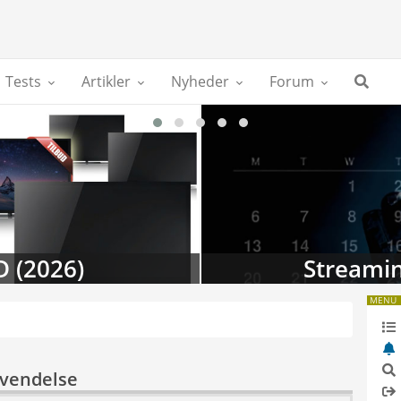
Tests
Artikler
Nyheder
Forum
D (2026)
Streamin
MENU
nvendelse