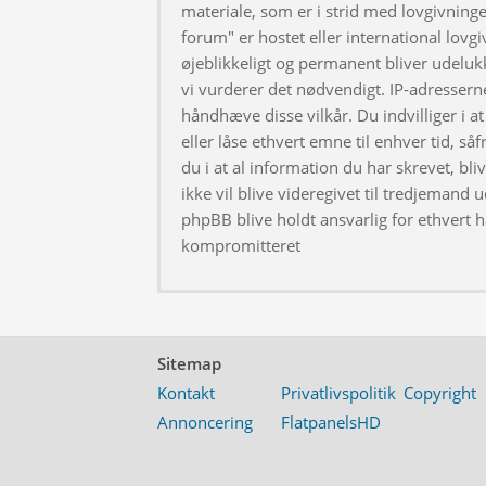
materiale, som er i strid med lovgivningen
forum" er hostet eller international lovg
øjeblikkeligt og permanent bliver udeluk
vi vurderer det nødvendigt. IP-adresserne
håndhæve disse vilkår. Du indvilliger i at 
eller låse ethvert emne til enhver tid, så
du i at al information du har skrevet, bl
ikke vil blive videregivet til tredjemand 
phpBB blive holdt ansvarlig for ethvert 
kompromitteret
Sitemap
Kontakt
Privatlivspolitik
Copyright
Annoncering
FlatpanelsHD