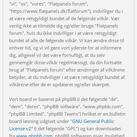
"vi", "os", "vores", "Flatpanels forum",
"https://www.flatpanels.dk/flatforum"), indvilliger du i
at være retsgyldigt bundet af de følgende vilkår. Vær
venlig ikke at tilmelde dig og/eller bruge "Flatpanels
forum", hvis du ikke indvilliger i at være retsgyldigt
bundet af alle de følgende vilkår. Vi kan ændre disse til
enhver tid, og vi vil gøre vort yderste for at informere
dig, alligevel vil det være fornuftigt, at du selv
gennemgår disse vilkår regelmæssigt, da din fortsatte
brug af "Flatpanels forum" efter ændringer af vilkårene
betyder, at du indvilliger i at være retsgyldigt bundet af
vilkårene efter de er opdateret og/eller skærpet.
Vort board er baseret på phpBB (i det følgende "de",
"dem", "deres", "phpBB software", "www.phpbb.com",
"phpBB Limited", "phpBB Teams") hvilket er en bulletin
board-løsning udgivet under "
GNU General Public
License v2
" (i det følgende "GPL") og kan downloades
fra
www.phpbb.com
. phpBB softwaren giver mulighed