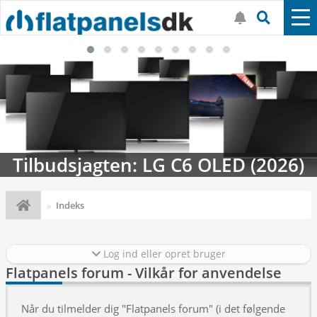
Tilbudsjagten: LG C6 OLED (2026)
Indeks
Log ind eller opret bruger
Flatpanels forum - Vilkår for anvendelse
Når du tilmelder dig "Flatpanels forum" (i det følgende