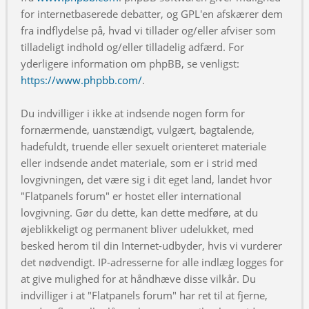
for internetbaserede debatter, og GPL'en afskærer dem
fra indflydelse på, hvad vi tillader og/eller afviser som
tilladeligt indhold og/eller tilladelig adfærd. For
yderligere information om phpBB, se venligst:
https://www.phpbb.com/
.
Du indvilliger i ikke at indsende nogen form for
fornærmende, uanstændigt, vulgært, bagtalende,
hadefuldt, truende eller sexuelt orienteret materiale
eller indsende andet materiale, som er i strid med
lovgivningen, det være sig i dit eget land, landet hvor
"Flatpanels forum" er hostet eller international
lovgivning. Gør du dette, kan dette medføre, at du
øjeblikkeligt og permanent bliver udelukket, med
besked herom til din Internet-udbyder, hvis vi vurderer
det nødvendigt. IP-adresserne for alle indlæg logges for
at give mulighed for at håndhæve disse vilkår. Du
indvilliger i at "Flatpanels forum" har ret til at fjerne,