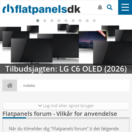
Tilbudsjagten: LG C6 OLED (2026)
Indeks
Log ind eller opret bruger
Flatpanels forum - Vilkår for anvendelse
Når du tilmelder dig "Flatpanels forum" (i det følgende