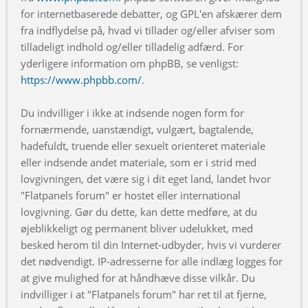
for internetbaserede debatter, og GPL'en afskærer dem
fra indflydelse på, hvad vi tillader og/eller afviser som
tilladeligt indhold og/eller tilladelig adfærd. For
yderligere information om phpBB, se venligst:
https://www.phpbb.com/
.
Du indvilliger i ikke at indsende nogen form for
fornærmende, uanstændigt, vulgært, bagtalende,
hadefuldt, truende eller sexuelt orienteret materiale
eller indsende andet materiale, som er i strid med
lovgivningen, det være sig i dit eget land, landet hvor
"Flatpanels forum" er hostet eller international
lovgivning. Gør du dette, kan dette medføre, at du
øjeblikkeligt og permanent bliver udelukket, med
besked herom til din Internet-udbyder, hvis vi vurderer
det nødvendigt. IP-adresserne for alle indlæg logges for
at give mulighed for at håndhæve disse vilkår. Du
indvilliger i at "Flatpanels forum" har ret til at fjerne,