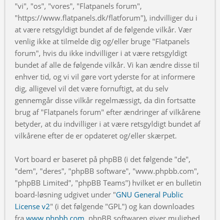
"vi", "os", "vores", "Flatpanels forum",
"https://www.flatpanels.dk/flatforum"), indvilliger du i
at være retsgyldigt bundet af de følgende vilkår. Vær
venlig ikke at tilmelde dig og/eller bruge "Flatpanels
forum", hvis du ikke indvilliger i at være retsgyldigt
bundet af alle de følgende vilkår. Vi kan ændre disse til
enhver tid, og vi vil gøre vort yderste for at informere
dig, alligevel vil det være fornuftigt, at du selv
gennemgår disse vilkår regelmæssigt, da din fortsatte
brug af "Flatpanels forum" efter ændringer af vilkårene
betyder, at du indvilliger i at være retsgyldigt bundet af
vilkårene efter de er opdateret og/eller skærpet.
Vort board er baseret på phpBB (i det følgende "de",
"dem", "deres", "phpBB software", "www.phpbb.com",
"phpBB Limited", "phpBB Teams") hvilket er en bulletin
board-løsning udgivet under "
GNU General Public
License v2
" (i det følgende "GPL") og kan downloades
fra
www.phpbb.com
. phpBB softwaren giver mulighed