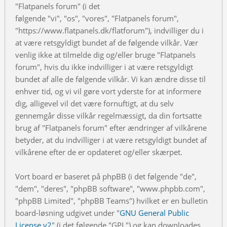
"Flatpanels forum" (i det
følgende "vi", "os", "vores", "Flatpanels forum",
"https://www.flatpanels.dk/flatforum"), indvilliger du i
at være retsgyldigt bundet af de følgende vilkår. Vær
venlig ikke at tilmelde dig og/eller bruge "Flatpanels
forum", hvis du ikke indvilliger i at være retsgyldigt
bundet af alle de følgende vilkår. Vi kan ændre disse til
enhver tid, og vi vil gøre vort yderste for at informere
dig, alligevel vil det være fornuftigt, at du selv
gennemgår disse vilkår regelmæssigt, da din fortsatte
brug af "Flatpanels forum" efter ændringer af vilkårene
betyder, at du indvilliger i at være retsgyldigt bundet af
vilkårene efter de er opdateret og/eller skærpet.
Vort board er baseret på phpBB (i det følgende "de",
"dem", "deres", "phpBB software", "www.phpbb.com",
"phpBB Limited", "phpBB Teams") hvilket er en bulletin
board-løsning udgivet under "
GNU General Public
License v2
" (i det følgende "GPL") og kan downloades