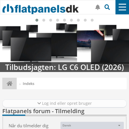
Tilbudsjagten: LG C6 OLED (2026)
Indeks
Log ind eller opret bruger
Flatpanels forum - Tilmelding
Når du tilmelder dig
Dansk
Sprog: