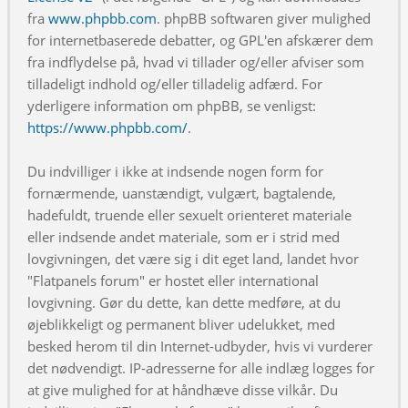
fra
www.phpbb.com
. phpBB softwaren giver mulighed
for internetbaserede debatter, og GPL'en afskærer dem
fra indflydelse på, hvad vi tillader og/eller afviser som
tilladeligt indhold og/eller tilladelig adfærd. For
yderligere information om phpBB, se venligst:
https://www.phpbb.com/
.
Du indvilliger i ikke at indsende nogen form for
fornærmende, uanstændigt, vulgært, bagtalende,
hadefuldt, truende eller sexuelt orienteret materiale
eller indsende andet materiale, som er i strid med
lovgivningen, det være sig i dit eget land, landet hvor
"Flatpanels forum" er hostet eller international
lovgivning. Gør du dette, kan dette medføre, at du
øjeblikkeligt og permanent bliver udelukket, med
besked herom til din Internet-udbyder, hvis vi vurderer
det nødvendigt. IP-adresserne for alle indlæg logges for
at give mulighed for at håndhæve disse vilkår. Du