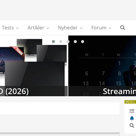
Tests
Artikler
Nyheder
Forum
D (2026)
Streamin
MENU