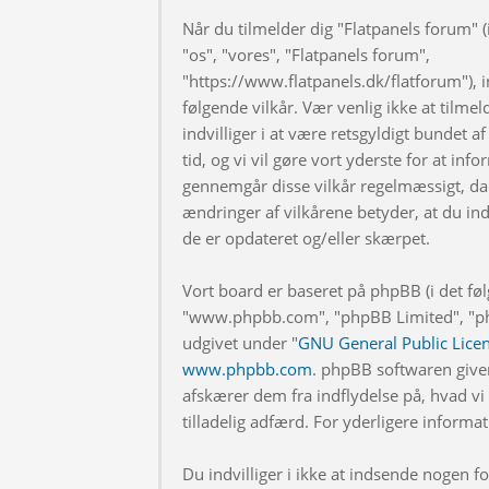
Når du tilmelder dig "Flatpanels forum" (i
"os", "vores", "Flatpanels forum",
"https://www.flatpanels.dk/flatforum"), in
følgende vilkår. Vær venlig ikke at tilmel
indvilliger i at være retsgyldigt bundet af
tid, og vi vil gøre vort yderste for at info
gennemgår disse vilkår regelmæssigt, da 
ændringer af vilkårene betyder, at du indv
de er opdateret og/eller skærpet.
Vort board er baseret på phpBB (i det fø
"www.phpbb.com", "phpBB Limited", "php
udgivet under "
GNU General Public Lice
www.phpbb.com
. phpBB softwaren give
afskærer dem fra indflydelse på, hvad vi t
tilladelig adfærd. For yderligere inform
Du indvilliger i ikke at indsende nogen