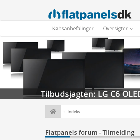
Købsanbefalinger
Oversigter
Tilbudsjagten: LG C6 OLE
Indeks
Flatpanels forum - Tilmelding