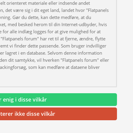
elt orienteret materiale eller indsende andet
, det være sig i dit eget land, landet hvor "Flatpanels
ivning. Gør du dette, kan dette medføre, at du
ket, med besked herom til din Internet-udbyder, hvis
 for alle indlæg logges for at give mulighed for at
"Flatpanels forum" har ret til at fjerne, ændre, flytte
fremt vi finder dette passende. Som bruger indvilliger
iver lagret i en database. Selvom denne information
uden dit samtykke, vil hverken "Flatpanels forum" eller
hackingforsøg, som kan medføre at dataene bliver
 enig i disse vilkår
terer ikke disse vilkår