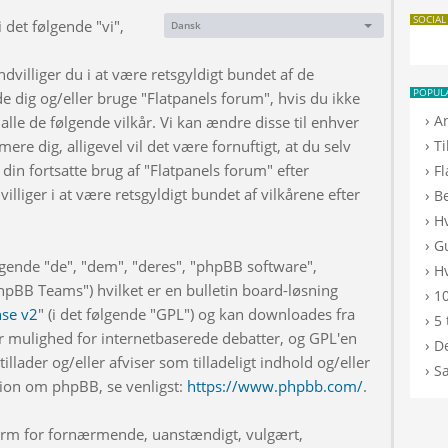
SOCIAL
 det følgende "vi",
Dansk
Sprog:
dvilliger du i at være retsgyldigt bundet af de
POPUL
de dig og/eller bruge "Flatpanels forum", hvis du ikke
›
A
 alle de følgende vilkår. Vi kan ændre disse til enhver
›
rmere dig, alligevel vil det være fornuftigt, at du selv
T
din fortsatte brug af "Flatpanels forum" efter
›
F
illiger i at være retsgyldigt bundet af vilkårene efter
›
B
›
H
›
G
lgende "de", "dem", "deres", "phpBB software",
›
Hv
BB Teams") hvilket er en bulletin board-løsning
›
10
nse v2
" (i det følgende "GPL") og kan downloades fra
›
5 
r mulighed for internetbaserede debatter, og GPL'en
›
De
illader og/eller afviser som tilladeligt indhold og/eller
›
S
ation om phpBB, se venligst:
https://www.phpbb.com/
.
 form for fornærmende, uanstændigt, vulgært,