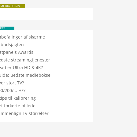
 MEDIA LOGIN
ÆRE
nbefalinger af skærme
ilbudsjagten
latpanels Awards
edste streamingtjenester
vad er Ultra HD & 4K?
uide: Bedste mediebokse
or stort TV?
0/200/... Hz?
tips til kalibrering
t forkerte billede
ammenlign Tv-størrelser