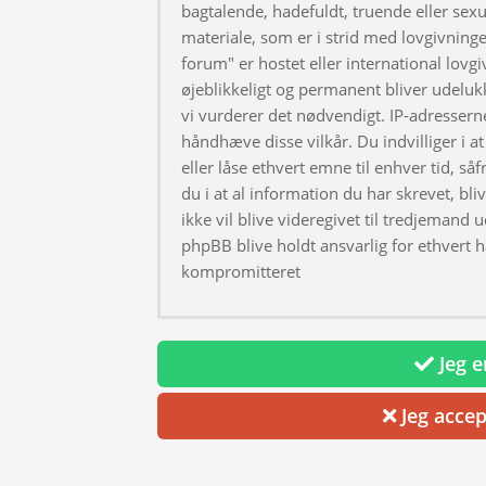
bagtalende, hadefuldt, truende eller sexu
materiale, som er i strid med lovgivningen
forum" er hostet eller international lovg
øjeblikkeligt og permanent bliver udeluk
vi vurderer det nødvendigt. IP-adresserne
håndhæve disse vilkår. Du indvilliger i at 
eller låse ethvert emne til enhver tid, så
du i at al information du har skrevet, bl
ikke vil blive videregivet til tredjemand 
phpBB blive holdt ansvarlig for ethvert 
kompromitteret
Jeg er
Jeg accep