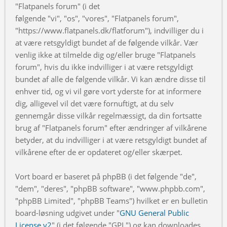
"Flatpanels forum" (i det
følgende "vi", "os", "vores", "Flatpanels forum",
"https://www.flatpanels.dk/flatforum"), indvilliger du i
at være retsgyldigt bundet af de følgende vilkår. Vær
venlig ikke at tilmelde dig og/eller bruge "Flatpanels
forum", hvis du ikke indvilliger i at være retsgyldigt
bundet af alle de følgende vilkår. Vi kan ændre disse til
enhver tid, og vi vil gøre vort yderste for at informere
dig, alligevel vil det være fornuftigt, at du selv
gennemgår disse vilkår regelmæssigt, da din fortsatte
brug af "Flatpanels forum" efter ændringer af vilkårene
betyder, at du indvilliger i at være retsgyldigt bundet af
vilkårene efter de er opdateret og/eller skærpet.
Vort board er baseret på phpBB (i det følgende "de",
"dem", "deres", "phpBB software", "www.phpbb.com",
"phpBB Limited", "phpBB Teams") hvilket er en bulletin
board-løsning udgivet under "
GNU General Public
License v2
" (i det følgende "GPL") og kan downloades