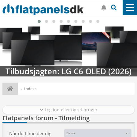
Tilbudsjagten: LG C6 OLED (2026)
Indeks
Log ind eller opret bruger
Flatpanels forum - Tilmelding
Når du tilmelder dig
Dansk
Sprog: