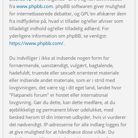
fra
www.phpbb.com
. phpBB softwaren giver mulighed
for internetbaserede debatter, og GPL'en afskærer dem
fra indflydelse på, hvad vi tillader og/eller afviser som
tilladeligt indhold og/eller tilladelig adfærd. For
yderligere information om phpBB, se venligst:
https://www.phpbb.com/
.
Du indvilliger i ikke at indsende nogen form for
fornærmende, uanstændigt, vulgært, bagtalende,
hadefuldt, truende eller sexuelt orienteret materiale
eller indsende andet materiale, som er i strid med
lovgivningen, det være sig i dit eget land, landet hvor
"Flatpanels forum" er hostet eller international
lovgivning. Gør du dette, kan dette medføre, at du
øjeblikkeligt og permanent bliver udelukket, med
besked herom til din Internet-udbyder, hvis vi vurderer
det nødvendigt. IP-adresserne for alle indlæg logges for
at give mulighed for at håndhæve disse vilkår. Du