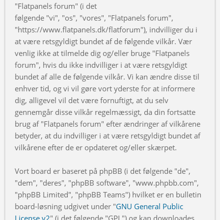
"Flatpanels forum" (i det
følgende "vi", "os", "vores", "Flatpanels forum",
"https://www.flatpanels.dk/flatforum"), indvilliger du i
at være retsgyldigt bundet af de følgende vilkår. Vær
venlig ikke at tilmelde dig og/eller bruge "Flatpanels
forum", hvis du ikke indvilliger i at være retsgyldigt
bundet af alle de følgende vilkår. Vi kan ændre disse til
enhver tid, og vi vil gøre vort yderste for at informere
dig, alligevel vil det være fornuftigt, at du selv
gennemgår disse vilkår regelmæssigt, da din fortsatte
brug af "Flatpanels forum" efter ændringer af vilkårene
betyder, at du indvilliger i at være retsgyldigt bundet af
vilkårene efter de er opdateret og/eller skærpet.
Vort board er baseret på phpBB (i det følgende "de",
"dem", "deres", "phpBB software", "www.phpbb.com",
"phpBB Limited", "phpBB Teams") hvilket er en bulletin
board-løsning udgivet under "
GNU General Public
License v2
" (i det følgende "GPL") og kan downloades