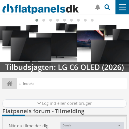
Tilbudsjagten: LG C6 OLED (2026)
Indeks
Log ind eller opret bruger
Flatpanels forum - Tilmelding
Når du tilmelder dig
Dansk
Sprog: