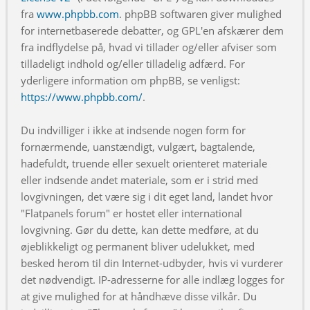
fra
www.phpbb.com
. phpBB softwaren giver mulighed
for internetbaserede debatter, og GPL'en afskærer dem
fra indflydelse på, hvad vi tillader og/eller afviser som
tilladeligt indhold og/eller tilladelig adfærd. For
yderligere information om phpBB, se venligst:
https://www.phpbb.com/
.
Du indvilliger i ikke at indsende nogen form for
fornærmende, uanstændigt, vulgært, bagtalende,
hadefuldt, truende eller sexuelt orienteret materiale
eller indsende andet materiale, som er i strid med
lovgivningen, det være sig i dit eget land, landet hvor
"Flatpanels forum" er hostet eller international
lovgivning. Gør du dette, kan dette medføre, at du
øjeblikkeligt og permanent bliver udelukket, med
besked herom til din Internet-udbyder, hvis vi vurderer
det nødvendigt. IP-adresserne for alle indlæg logges for
at give mulighed for at håndhæve disse vilkår. Du