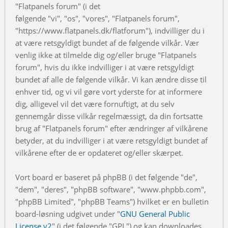
"Flatpanels forum" (i det
følgende "vi", "os", "vores", "Flatpanels forum",
"https://www.flatpanels.dk/flatforum"), indvilliger du i
at være retsgyldigt bundet af de følgende vilkår. Vær
venlig ikke at tilmelde dig og/eller bruge "Flatpanels
forum", hvis du ikke indvilliger i at være retsgyldigt
bundet af alle de følgende vilkår. Vi kan ændre disse til
enhver tid, og vi vil gøre vort yderste for at informere
dig, alligevel vil det være fornuftigt, at du selv
gennemgår disse vilkår regelmæssigt, da din fortsatte
brug af "Flatpanels forum" efter ændringer af vilkårene
betyder, at du indvilliger i at være retsgyldigt bundet af
vilkårene efter de er opdateret og/eller skærpet.
Vort board er baseret på phpBB (i det følgende "de",
"dem", "deres", "phpBB software", "www.phpbb.com",
"phpBB Limited", "phpBB Teams") hvilket er en bulletin
board-løsning udgivet under "
GNU General Public
License v2
" (i det følgende "GPL") og kan downloades