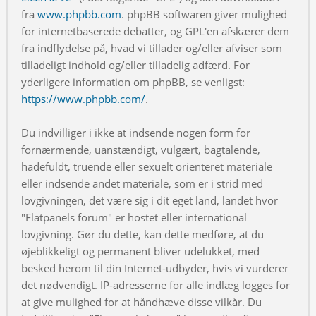
fra
www.phpbb.com
. phpBB softwaren giver mulighed
for internetbaserede debatter, og GPL'en afskærer dem
fra indflydelse på, hvad vi tillader og/eller afviser som
tilladeligt indhold og/eller tilladelig adfærd. For
yderligere information om phpBB, se venligst:
https://www.phpbb.com/
.
Du indvilliger i ikke at indsende nogen form for
fornærmende, uanstændigt, vulgært, bagtalende,
hadefuldt, truende eller sexuelt orienteret materiale
eller indsende andet materiale, som er i strid med
lovgivningen, det være sig i dit eget land, landet hvor
"Flatpanels forum" er hostet eller international
lovgivning. Gør du dette, kan dette medføre, at du
øjeblikkeligt og permanent bliver udelukket, med
besked herom til din Internet-udbyder, hvis vi vurderer
det nødvendigt. IP-adresserne for alle indlæg logges for
at give mulighed for at håndhæve disse vilkår. Du