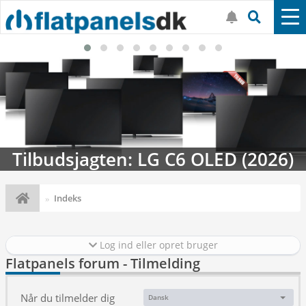
Tilbudsjagten: LG C6 OLED (2026)
Indeks
Log ind eller opret bruger
Flatpanels forum - Tilmelding
Når du tilmelder dig
Dansk
Sprog: