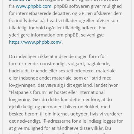
fra
www.phpbb.com
. phpBB softwaren giver mulighed
for internetbaserede debatter, og GPL'en afskærer dem
fra indflydelse på, hvad vi tillader og/eller afviser som
tilladeligt indhold og/eller tilladelig adfærd. For
yderligere information om phpBB, se venligst:
https://www.phpbb.com/
.
Du indvilliger i ikke at indsende nogen form for
fornærmende, uanstændigt, vulgært, bagtalende,
hadefuldt, truende eller sexuelt orienteret materiale
eller indsende andet materiale, som er i strid med
lovgivningen, det være sig i dit eget land, landet hvor
"Flatpanels forum" er hostet eller international
lovgivning. Gør du dette, kan dette medføre, at du
øjeblikkeligt og permanent bliver udelukket, med
besked herom til din Internet-udbyder, hvis vi vurderer
det nødvendigt. IP-adresserne for alle indlæg logges for
at give mulighed for at håndhæve disse vilkår. Du