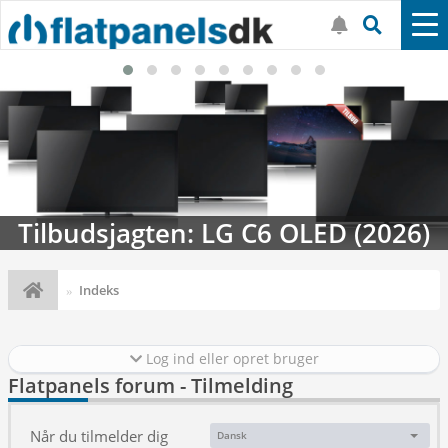
Tilbudsjagten: LG C6 OLED (2026)
Indeks
Log ind eller opret bruger
Flatpanels forum - Tilmelding
Når du tilmelder dig
Dansk
Sprog: