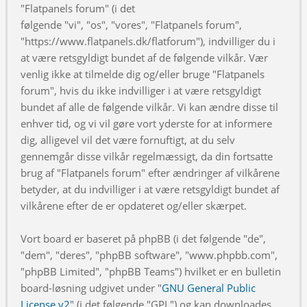
"Flatpanels forum" (i det
følgende "vi", "os", "vores", "Flatpanels forum",
"https://www.flatpanels.dk/flatforum"), indvilliger du i
at være retsgyldigt bundet af de følgende vilkår. Vær
venlig ikke at tilmelde dig og/eller bruge "Flatpanels
forum", hvis du ikke indvilliger i at være retsgyldigt
bundet af alle de følgende vilkår. Vi kan ændre disse til
enhver tid, og vi vil gøre vort yderste for at informere
dig, alligevel vil det være fornuftigt, at du selv
gennemgår disse vilkår regelmæssigt, da din fortsatte
brug af "Flatpanels forum" efter ændringer af vilkårene
betyder, at du indvilliger i at være retsgyldigt bundet af
vilkårene efter de er opdateret og/eller skærpet.
Vort board er baseret på phpBB (i det følgende "de",
"dem", "deres", "phpBB software", "www.phpbb.com",
"phpBB Limited", "phpBB Teams") hvilket er en bulletin
board-løsning udgivet under "
GNU General Public
License v2
" (i det følgende "GPL") og kan downloades