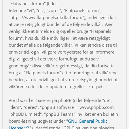
"Flatpanels forum" (i det
følgende "vi", "os", "vores", "Flatpanels forum",
"https://www.flatpanels.dk/flatforum"), indvilliger du i
at være retsgyldigt bundet af de følgende vilkår. Vær
venlig ikke at tilmelde dig og/eller bruge "Flatpanels
forum", hvis du ikke indvilliger i at være retsgyldigt
bundet af alle de følgende vilkår. Vi kan ændre disse til
enhver tid, og vi vil gøre vort yderste for at informere
dig, alligevel vil det være fornuftigt, at du selv
gennemgår disse vilkår regelmæssigt, da din fortsatte
brug af "Flatpanels forum" efter ændringer af vilkårene
betyder, at du indvilliger i at være retsgyldigt bundet af
vilkårene efter de er opdateret og/eller skærpet.
Vort board er baseret på phpBB (i det følgende "de",
"dem", "deres", "phpBB software", "www.phpbb.com",
"phpBB Limited", "phpBB Teams") hvilket er en bulletin
board-løsning udgivet under "
GNU General Public
License v2
" (i det følgende "GPL") og kan downloades