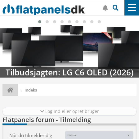
Tilbudsjagten: LG C6 OLED (2026)
Indeks
Log ind eller opret bruger
Flatpanels forum - Tilmelding
Når du tilmelder dig
Dansk
Sprog: