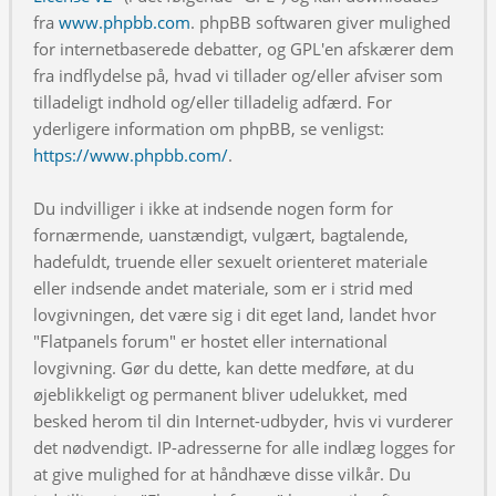
fra
www.phpbb.com
. phpBB softwaren giver mulighed
for internetbaserede debatter, og GPL'en afskærer dem
fra indflydelse på, hvad vi tillader og/eller afviser som
tilladeligt indhold og/eller tilladelig adfærd. For
yderligere information om phpBB, se venligst:
https://www.phpbb.com/
.
Du indvilliger i ikke at indsende nogen form for
fornærmende, uanstændigt, vulgært, bagtalende,
hadefuldt, truende eller sexuelt orienteret materiale
eller indsende andet materiale, som er i strid med
lovgivningen, det være sig i dit eget land, landet hvor
"Flatpanels forum" er hostet eller international
lovgivning. Gør du dette, kan dette medføre, at du
øjeblikkeligt og permanent bliver udelukket, med
besked herom til din Internet-udbyder, hvis vi vurderer
det nødvendigt. IP-adresserne for alle indlæg logges for
at give mulighed for at håndhæve disse vilkår. Du