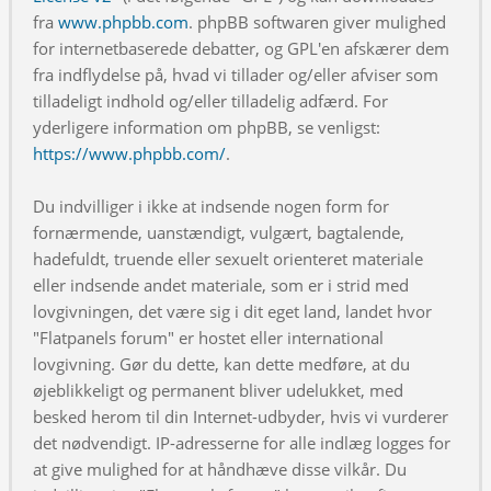
fra
www.phpbb.com
. phpBB softwaren giver mulighed
for internetbaserede debatter, og GPL'en afskærer dem
fra indflydelse på, hvad vi tillader og/eller afviser som
tilladeligt indhold og/eller tilladelig adfærd. For
yderligere information om phpBB, se venligst:
https://www.phpbb.com/
.
Du indvilliger i ikke at indsende nogen form for
fornærmende, uanstændigt, vulgært, bagtalende,
hadefuldt, truende eller sexuelt orienteret materiale
eller indsende andet materiale, som er i strid med
lovgivningen, det være sig i dit eget land, landet hvor
"Flatpanels forum" er hostet eller international
lovgivning. Gør du dette, kan dette medføre, at du
øjeblikkeligt og permanent bliver udelukket, med
besked herom til din Internet-udbyder, hvis vi vurderer
det nødvendigt. IP-adresserne for alle indlæg logges for
at give mulighed for at håndhæve disse vilkår. Du