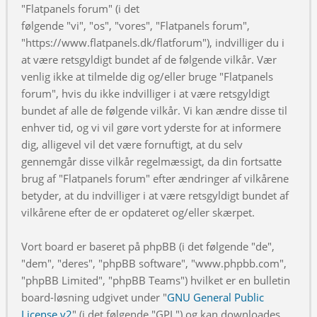
"Flatpanels forum" (i det
følgende "vi", "os", "vores", "Flatpanels forum",
"https://www.flatpanels.dk/flatforum"), indvilliger du i
at være retsgyldigt bundet af de følgende vilkår. Vær
venlig ikke at tilmelde dig og/eller bruge "Flatpanels
forum", hvis du ikke indvilliger i at være retsgyldigt
bundet af alle de følgende vilkår. Vi kan ændre disse til
enhver tid, og vi vil gøre vort yderste for at informere
dig, alligevel vil det være fornuftigt, at du selv
gennemgår disse vilkår regelmæssigt, da din fortsatte
brug af "Flatpanels forum" efter ændringer af vilkårene
betyder, at du indvilliger i at være retsgyldigt bundet af
vilkårene efter de er opdateret og/eller skærpet.
Vort board er baseret på phpBB (i det følgende "de",
"dem", "deres", "phpBB software", "www.phpbb.com",
"phpBB Limited", "phpBB Teams") hvilket er en bulletin
board-løsning udgivet under "
GNU General Public
License v2
" (i det følgende "GPL") og kan downloades