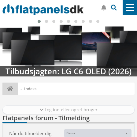
Tilbudsjagten: LG C6 OLED (2026)
Indeks
Log ind eller opret bruger
Flatpanels forum - Tilmelding
Når du tilmelder dig
Dansk
Sprog: