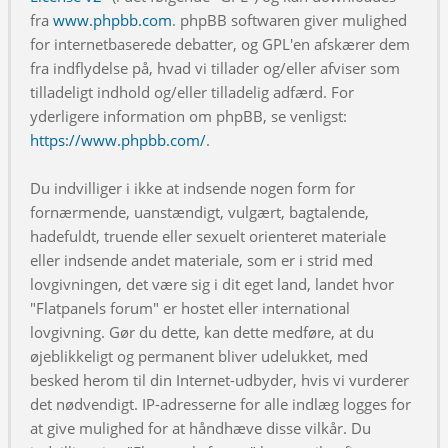
fra
www.phpbb.com
. phpBB softwaren giver mulighed
for internetbaserede debatter, og GPL'en afskærer dem
fra indflydelse på, hvad vi tillader og/eller afviser som
tilladeligt indhold og/eller tilladelig adfærd. For
yderligere information om phpBB, se venligst:
https://www.phpbb.com/
.
Du indvilliger i ikke at indsende nogen form for
fornærmende, uanstændigt, vulgært, bagtalende,
hadefuldt, truende eller sexuelt orienteret materiale
eller indsende andet materiale, som er i strid med
lovgivningen, det være sig i dit eget land, landet hvor
"Flatpanels forum" er hostet eller international
lovgivning. Gør du dette, kan dette medføre, at du
øjeblikkeligt og permanent bliver udelukket, med
besked herom til din Internet-udbyder, hvis vi vurderer
det nødvendigt. IP-adresserne for alle indlæg logges for
at give mulighed for at håndhæve disse vilkår. Du