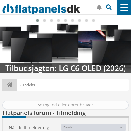
Tilbudsjagten: LG C6 OLED (2026)
Indeks
Log ind eller opret bruger
Flatpanels forum - Tilmelding
Når du tilmelder dig
Dansk
Sprog: