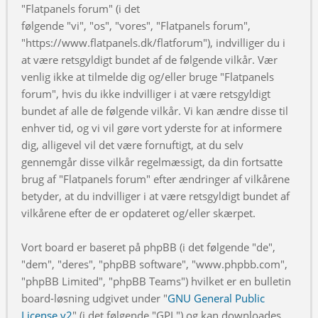
"Flatpanels forum" (i det
følgende "vi", "os", "vores", "Flatpanels forum",
"https://www.flatpanels.dk/flatforum"), indvilliger du i
at være retsgyldigt bundet af de følgende vilkår. Vær
venlig ikke at tilmelde dig og/eller bruge "Flatpanels
forum", hvis du ikke indvilliger i at være retsgyldigt
bundet af alle de følgende vilkår. Vi kan ændre disse til
enhver tid, og vi vil gøre vort yderste for at informere
dig, alligevel vil det være fornuftigt, at du selv
gennemgår disse vilkår regelmæssigt, da din fortsatte
brug af "Flatpanels forum" efter ændringer af vilkårene
betyder, at du indvilliger i at være retsgyldigt bundet af
vilkårene efter de er opdateret og/eller skærpet.
Vort board er baseret på phpBB (i det følgende "de",
"dem", "deres", "phpBB software", "www.phpbb.com",
"phpBB Limited", "phpBB Teams") hvilket er en bulletin
board-løsning udgivet under "
GNU General Public
License v2
" (i det følgende "GPL") og kan downloades