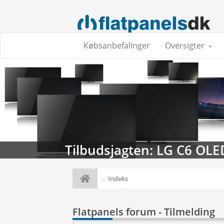
Købsanbefalinger
Oversigter
Tilbudsjagten: LG C6 OLE
Indeks
Flatpanels forum - Tilmelding