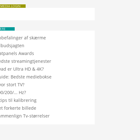
 MEDIA LOGIN
ÆRE
nbefalinger af skærme
ilbudsjagten
latpanels Awards
edste streamingtjenester
vad er Ultra HD & 4K?
uide: Bedste mediebokse
or stort TV?
0/200/... Hz?
tips til kalibrering
t forkerte billede
ammenlign Tv-størrelser