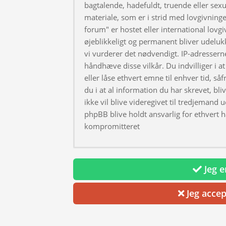
bagtalende, hadefuldt, truende eller sexu
materiale, som er i strid med lovgivningen
forum" er hostet eller international lovg
øjeblikkeligt og permanent bliver udeluk
vi vurderer det nødvendigt. IP-adresserne
håndhæve disse vilkår. Du indvilliger i at 
eller låse ethvert emne til enhver tid, så
du i at al information du har skrevet, bl
ikke vil blive videregivet til tredjemand 
phpBB blive holdt ansvarlig for ethvert 
kompromitteret
Jeg er
Jeg accep