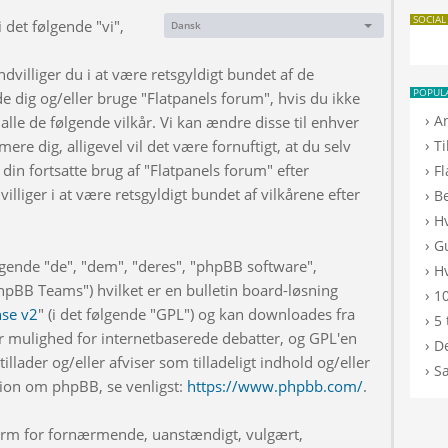
SOCIAL
 det følgende "vi",
Dansk
Sprog:
dvilliger du i at være retsgyldigt bundet af de
POPUL
de dig og/eller bruge "Flatpanels forum", hvis du ikke
›
A
 alle de følgende vilkår. Vi kan ændre disse til enhver
›
rmere dig, alligevel vil det være fornuftigt, at du selv
T
din fortsatte brug af "Flatpanels forum" efter
›
F
illiger i at være retsgyldigt bundet af vilkårene efter
›
B
›
H
›
G
lgende "de", "dem", "deres", "phpBB software",
›
Hv
BB Teams") hvilket er en bulletin board-løsning
›
10
nse v2
" (i det følgende "GPL") og kan downloades fra
›
5 
r mulighed for internetbaserede debatter, og GPL'en
›
De
illader og/eller afviser som tilladeligt indhold og/eller
›
S
ation om phpBB, se venligst:
https://www.phpbb.com/
.
 form for fornærmende, uanstændigt, vulgært,