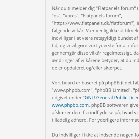
Når du tilmelder dig "Flatpanels forum" (i
"os", "vores", "Flatpanels forum",
"https://www.flatpanels.dk/flatforum"), in
følgende vilkår. Vær venlig ikke at tilmel
indvilliger i at være retsgyldigt bundet af
tid, og vi vil gøre vort yderste for at info
gennemgår disse vilkår regelmæssigt, da 
ændringer af vilkårene betyder, at du indv
de er opdateret og/eller skærpet.
Vort board er baseret på phpBB (i det fø
"www.phpbb.com", "phpBB Limited", "php
udgivet under "
GNU General Public Lice
www.phpbb.com
. phpBB softwaren give
afskærer dem fra indflydelse på, hvad vi t
tilladelig adfærd. For yderligere inform
Du indvilliger i ikke at indsende nogen