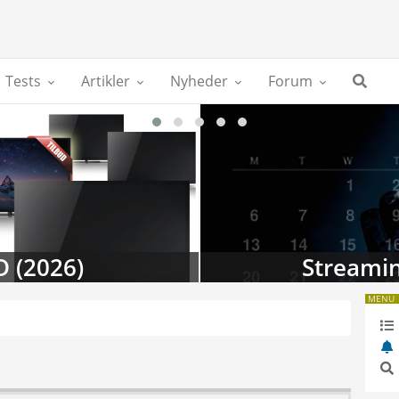
Tests
Artikler
Nyheder
Forum
D (2026)
Streamin
MENU