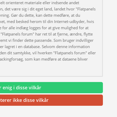
elt orienteret materiale eller indsende andet
, det være sig i dit eget land, landet hvor "Flatpanels
ivning. Gør du dette, kan dette medføre, at du
ket, med besked herom til din Internet-udbyder, hvis
 for alle indlæg logges for at give mulighed for at
"Flatpanels forum" har ret til at fjerne, ændre, flytte
fremt vi finder dette passende. Som bruger indvilliger
iver lagret i en database. Selvom denne information
uden dit samtykke, vil hverken "Flatpanels forum" eller
hackingforsøg, som kan medføre at dataene bliver
 enig i disse vilkår
terer ikke disse vilkår