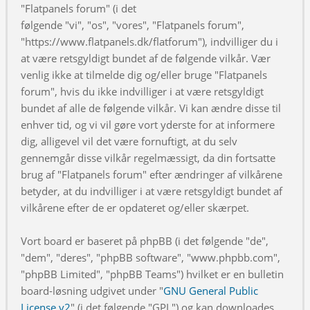
"Flatpanels forum" (i det
følgende "vi", "os", "vores", "Flatpanels forum",
"https://www.flatpanels.dk/flatforum"), indvilliger du i
at være retsgyldigt bundet af de følgende vilkår. Vær
venlig ikke at tilmelde dig og/eller bruge "Flatpanels
forum", hvis du ikke indvilliger i at være retsgyldigt
bundet af alle de følgende vilkår. Vi kan ændre disse til
enhver tid, og vi vil gøre vort yderste for at informere
dig, alligevel vil det være fornuftigt, at du selv
gennemgår disse vilkår regelmæssigt, da din fortsatte
brug af "Flatpanels forum" efter ændringer af vilkårene
betyder, at du indvilliger i at være retsgyldigt bundet af
vilkårene efter de er opdateret og/eller skærpet.
Vort board er baseret på phpBB (i det følgende "de",
"dem", "deres", "phpBB software", "www.phpbb.com",
"phpBB Limited", "phpBB Teams") hvilket er en bulletin
board-løsning udgivet under "
GNU General Public
License v2
" (i det følgende "GPL") og kan downloades