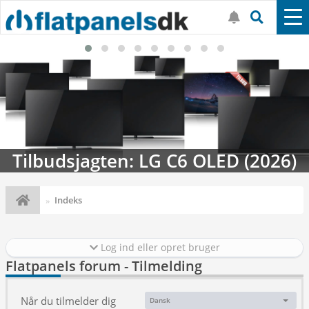
Tilbudsjagten: LG C6 OLED (2026)
Indeks
Log ind eller opret bruger
Flatpanels forum - Tilmelding
Når du tilmelder dig
Dansk
Sprog: